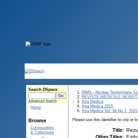
Search DSpace
IRMS - Nicolae Testemitanu 
REVISTE MEDICALE NEINST
Advanced Search
Arta Medica
Arta Medica 2015
Home
Arta Medica Vol. 56 No 3, 2015 
Please use this identifier to cite or l
Browse
Communities
Title
:
Rezul
& Collections
Other Titles
:
Early