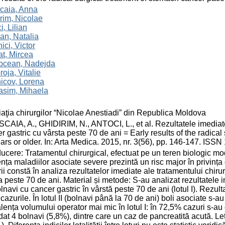
caia, Anna
rim, Nicolae
i, Lilian
an, Natalia
nici, Victor
t, Mircea
bcean, Nadejda
oja, Vitalie
icov, Lorena
asim, Mihaela
aţia chirurgilor “Nicolae Anestiadi” din Republica Moldova
AIA, A., GHIDIRIM, N., ANTOCI, L., et al. Rezultatele imediate î
r gastric cu vârsta peste 70 de ani = Early results of the radica
ars or older. In: Arta Medica. 2015, nr. 3(56), pp. 146-147. ISS
ducere: Tratamentul chirurgical, efectuat pe un teren biologic mod
nța maladiilor asociate severe prezintă un risc major în privința 
rii constă în analiza rezultatelor imediate ale tratamentului chiru
a peste 70 de ani. Material și metode: S-au analizat rezultatele i
lnavi cu cancer gastric în vârstă peste 70 de ani (lotul I). Rezultate
 cazurile. În lotul II (bolnavi până la 70 de ani) boli asociate s-
lența volumului operator mai mic în lotul I: în 72,5% cazuri s-au ef
at 4 bolnavi (5,8%), dintre care un caz de pancreatită acută. Letali