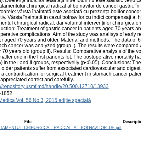
). Diferența indicilor letalității între loturi nu este statistic veri
ratamentului chirurgical radical al bolnavilor de cancer gastric 
oarele: vârsta înaintată este asociată cu prezența bolilor concom
tiv. Vârsta înaintată în cazul bolnavilor cu indici compensați ai
mentul chirurgical radical, dar volumul intervențiilor chirurgicale 
duction: Treatment of gastric cancer in patients aged 70 years an
perative complications. Aim of the study was analisys of early re
r aged 70 years and older. Material and methods: The data of 6
ch cancer was analyzed (group I). The results were compared w
 70 years old (group II). Results: Comparative analysis of the 
maller one in the first parients lot. The postoperative mortality
) in the I and II groups, respectivelly (p<0.05). Conclusions: Th
e older patients suffer from associated cardiovascular and diges
t a contraidication for surgical treatment in stomach cancer pati
 appreciated correct and carefully.
://repository.usmf.md/handle/20.500.12710/13933
-1852
Medica Vol. 56 No 3, 2015 ediție specială
File
Descript
ATAMENTUL_CHIRURGICAL_RADICAL_AL_BOLNAVILOR_DE.pdf