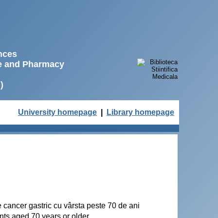
ences
ne and Pharmacy
)
University homepage
|
Library homepage
e cancer gastric cu vârsta peste 70 de ani
ents aged 70 years or older