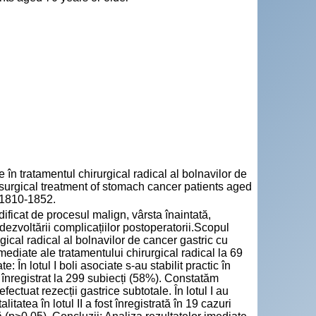
n tratamentul chirurgical radical al bolnavilor de
l surgical treatment of stomach cancer patients aged
N 1810-1852.
ificat de procesul malign, vârsta înaintată,
dezvoltării complicațiilor postoperatorii.Scopul
rgical radical al bolnavilor de cancer gastric cu
mediate ale tratamentului chirurgical radical la 69
: În lotul I boli asociate s-au stabilit practic în
au înregistrat la 299 subiecți (58%). Constatăm
ectuat rezecții gastrice subtotale. În lotul I au
tatea în lotul II a fost înregistrată în 19 cazuri