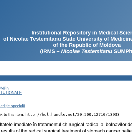
Institutional Repository in Medical Sci
of Nicolae Testemitanu State University of Medici
of the Republic of Moldova
(IRMS –
Nicolae Testemitanu
SUMPh
SUMPh
ITUȚIONALE
ediție specială
ink to this item:
http://hdl.handle.net/20.500.12710/13933
tatele imediate în tratamentul chirurgical radical al bolnavilor d
 results of the radical surgical treatment of stomach cancer pati