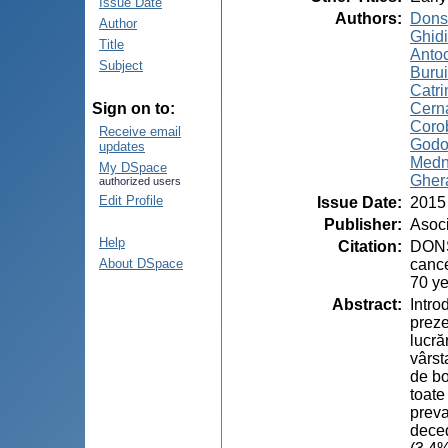
Issue Date
Authors
:
Dons
Author
Ghidi
Title
Antoc
Subject
Burui
Catri
Cerna
Sign on to:
Coro
Receive email
Godor
updates
Medn
My DSpace
Gher
authorized users
Edit Profile
Issue Date
:
2015
Publisher
:
Asoci
Help
Citation
:
DONSC
cance
About DSpace
70 ye
Abstract
:
Intro
preze
lucră
vârst
de bo
toate
preva
deced