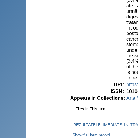
(3,4%
ale t
următ
diges
trata
Intro
posto
cance
stoma
under
the s
(3.4%
of th
is no
to be
URI
:
https
ISSN
:
1810
Appears in Collections:
Arta 
Files in This Item:
REZULTATELE_IMEDIATE_IN_TR
Show full item record