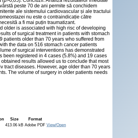
dică (p˃0,05). Concluzii: Analiza rezultatelor imediate
în vârstă peste 70 de ani permite să conchidem
itente ale sistemului cardiovascular și ale tractului
 homeostazei nu este o contraindicație către
necesită a fi mai puțin traumatizant.
d older is associated with high risc of developing
sults of surgical treatment in patients with stomach
9 patients older than 70 years who suffered from
ith the data on 516 stomach cancer patients
volume of surgical interventions has demonstrated
 has been registered in 4 cases (5.8%) and 19 cases
e obtained results allowed us to conclude that most
tiv tract diseases. However, age older than 70 years
ents. The volume of surgery in older patients needs
ion
Size
Format
413.06 kB
Adobe PDF
View/Open