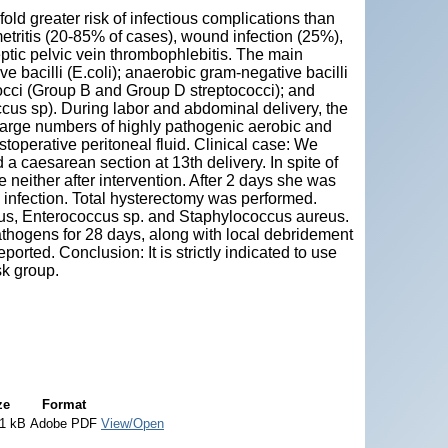
d greater risk of infectious complications than
etritis (20-85% of cases), wound infection (25%),
eptic pelvic vein thrombophlebitis. The main
 bacilli (E.coli); anaerobic gram-negative bacilli
cocci (Group B and Group D streptococci); and
us sp). During labor and abdominal delivery, the
large numbers of highly pathogenic aerobic and
toperative peritoneal fluid. Clinical case: We
 caesarean section at 13th delivery. In spite of
e neither after intervention. After 2 days she was
infection. Total hysterectomy was performed.
enus, Enterococcus sp. and Staphylococcus aureus.
pathogens for 28 days, along with local debridement
orted. Conclusion: It is strictly indicated to use
sk group.
ze
Format
1 kB
Adobe PDF
View/Open