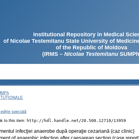
Institutional Repository in Medical Sci
of Nicolae Testemitanu State University of Medici
of the Republic of Moldova
(IRMS –
Nicolae Testemitanu
SUMPh
SUMPh
ITUȚIONALE
ediție specială
ink to this item:
http://hdl.handle.net/20.500.12710/13959
mentul infecţiei anaerobe după operaţie cezariană (caz clinic)
ment of anaerobic infection after caesarean section (case report