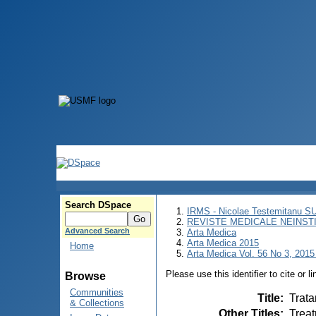
Search DSpace
IRMS - Nicolae Testemitanu 
REVISTE MEDICALE NEINST
Advanced Search
Arta Medica
Arta Medica 2015
Home
Arta Medica Vol. 56 No 3, 2015 
Please use this identifier to cite or l
Browse
Communities
Title
:
Trata
& Collections
Other Titles
:
Treat