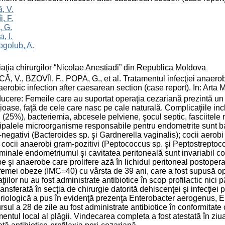
, V.
i, F.
, G.
, I.
golub, A.
aţia chirurgilor “Nicolae Anestiadi” din Republica Moldova
, V., BZOVÎI, F., POPA, G., et al. Tratamentul infecţiei anaero
aerobic infection after caesarean section (case report). In: Arta
ducere: Femeile care au suportat operaţia cezariană prezintă un r
ţioase, faţă de cele care nasc pe cale naturală. Complicaţiile in
i (25%), bacteriemia, abcesele pelviene, şocul septic, fasciitele 
ipalele microorganisme responsabile pentru endometrite sunt baci
negativi (Bacteroides sp. şi Gardnerella vaginalis); cocii aerobi
i cocii anaerobi gram-pozitivi (Peptococcus sp. şi Peptostreptococ
inale endometriumul şi cavitatea peritoneală sunt invariabil 
e şi anaerobe care prolifere ază în lichidul peritoneal postopera
femei obeze (IMC=40) cu vârsta de 39 ani, care a fost supusă ope
aţiilor nu au fost administrate antibiotice în scop profilactic nici
transferată în secţia de chirurgie datorită dehiscenţei şi infecţiei 
riologică a pus în evidenţă prezenţa Enterobacter aerogenus, 
rsul a 28 de zile au fost administrate antibiotice în conformitate
mentul local al plăgii. Vindecarea completa a fost atestată în ziua