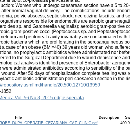
ată antibiotico-profilaxia peri-cezariană.
duction: Women who undergo caesarean section have a 5 to 20-fol
 after normal vaginal delivery. The complications include endom
remia, pelvic abscess, septic shock, necrotizing fasciitis, and s
organisms responsible for endometritis are aerobic gram-negative
eroides sp. and Gardnerella vaginalis); aerobic gram-positive 
obic gram-positive cocci (Peptococcus sp. and Peptostreptococc
etrium and peritoneal cavity invariably are contaminated with 
obic bacteria which are proliferating in the serosanguineous pos
t a case of an obese (BMI=40) 39 years old woman who suffered a
ations, no prophylactic antibiotics where administrated nor befor
ferred to the Surgical Department due to wound dehiscence and 
riological analysis identified presence of Enterobacter aerog
 were administrated antibiotics according to sensibility of the 
e wound. After 56 days of hospitalization complete healing was rep
ylactic antibiotic administration peri-caesarean section in the ri
://repository.usmf.md/handle/20.500.12710/13959
-1852
Medica Vol. 56 No 3, 2015 ediție specială
File
Description
Si
ROBE_DUPA_OPERATIE_CEZARIANA_CAZ_CLINIC.pdf
400.9