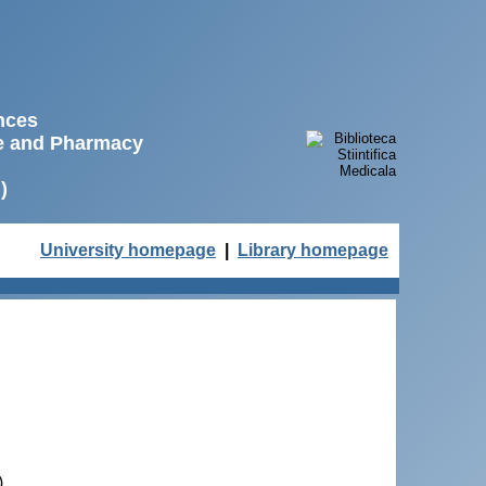
ences
ne and Pharmacy
)
University homepage
|
Library homepage
)