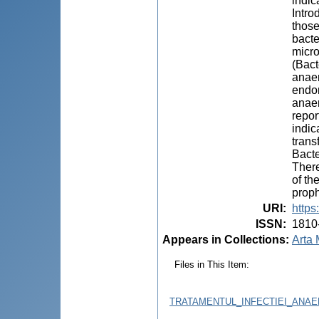
indic
Intro
those
bacte
micro
(Bact
anaer
endom
anaer
repor
indic
trans
Bacte
There
of th
proph
URI
:
https
ISSN
:
1810
Appears in Collections:
Arta 
Files in This Item:
TRATAMENTUL_INFECTIEI_ANAE