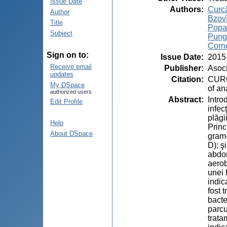
Issue Date
Authors
:
Curcă
Author
Bzovî
Title
Popa
Subject
Punga
Corno
Sign on to:
Issue Date
:
2015
Receive email
Publisher
:
Asoci
updates
Citation
:
CURCĂ
My DSpace
of an
authorized users
Abstract
:
Intro
Edit Profile
infec
plăgi
Help
Princ
About DSpace
gram-
D); ş
abdom
aerob
unei 
indic
fost 
bacte
parcu
trata