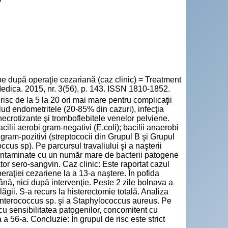
be după operaţie cezariană (caz clinic) = Treatment
 Medica. 2015, nr. 3(56), p. 143. ISSN 1810-1852.
isc de la 5 la 20 ori mai mare pentru complicaţii
clud endometritele (20-85% din cazuri), infecţia
necrotizante şi tromboflebitele venelor pelviene.
lii aerobi gram-negativi (E.coli); bacilii anaerobi
 gram-pozitivi (streptococii din Grupul B şi Grupul
cus sp). Pe parcursul travaliului şi a naşterii
contaminate cu un număr mare de bacterii patogene
tor sero-sangvin. Caz clinic: Este raportat cazul
raţiei cezariene la a 13-a naştere. În pofida
 până, nici după intervenţie. Peste 2 zile bolnava a
plăgii. S-a recurs la histerectomie totală. Analiza
Enterococcus sp. şi a Staphylococcus aureus. Pe
 cu sensibilitatea patogenilor, concomitent cu
 a 56-a. Concluzie: În grupul de risc este strict