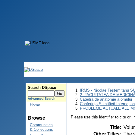
Search DSpace
IRMS - Nicolae Testemitanu 
2. FACULTATEA DE MEDICINĂ 
Advanced Search
Catedra de anatomie a omului
Conferinţa Ştiinţifică Inte
Home
PROBLEME ACTUALE ALE MO
Please use this identifier to cite or l
Browse
Communities
Title
:
Volu
& Collections
Other Titles
:
The 