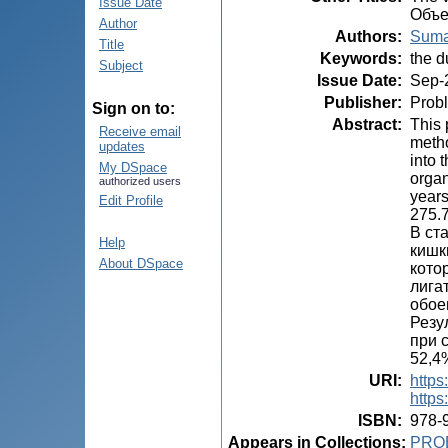
Issue Date
Объе
Author
Authors
:
Suma
Title
Keywords
:
the d
Subject
Issue Date
:
Sep-
Publisher
:
Probl
Sign on to:
Abstract
:
This 
Receive email
metho
updates
into 
My DSpace
orga
authorized users
years
Edit Profile
275.7
В ст
Help
кишк
About DSpace
кото
лига
обое
Резу
при 
52,4
URI
:
https
https
ISBN
:
978-
Appears in Collections:
PRO