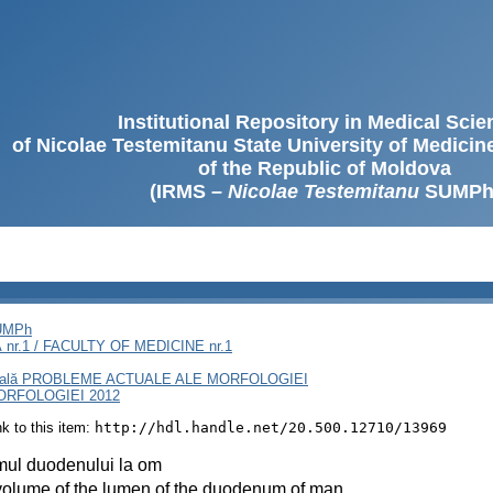
Institutional Repository in Medical Sci
of Nicolae Testemitanu State University of Medici
of the Republic of Moldova
(IRMS –
Nicolae Testemitanu
SUMPh
SUMPh
nr.1 / FACULTY OF MEDICINE nr.1
rnaţională PROBLEME ACTUALE ALE MORFOLOGIEI
RFOLOGIEI 2012
ink to this item:
http://hdl.handle.net/20.500.12710/13969
mul duodenului la om
volume of the lumen of the duodenum of man