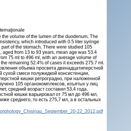
nternaţionale
e the volume of the lumen of the duodenum. The
sistency, which introduced with 0.5 liter syringe
ic part of the stomach. There were studied 105
 aged from 13 to 93 years, mean age was 53.4
rom 75 ml to 496 ml, with an average volume of
nd the remaining 52.4% of cases it exceeds 275.7 ml.
новления объема просвета двенадцатиперстной
й сухой смеси полужидкой консистенции,
перстной кишки ретроградно, при наложенной
зучено 105 органокомплексов, изъятых у лиц
ет, средний возраст составил 53,4 года.
стной кишки варьировал от 75 мл до 496 мл,
иже среднего, то есть 275,7 мл, а в остальных
_of_morphology_Chisinau_September_20-22_2012.pdf