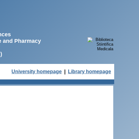
ences
ne and Pharmacy
)
University homepage
|
Library homepage