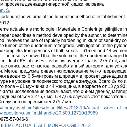
м просвета двенадцатиперстной кишки человека
n, S.
uodenum;the volume of the lumen;the method of establishment
2012
eme actuale ale morfologiei: Materialele Conferinţei ştiinţifice i
paper describes a method developed by the author, to determin
d involves the use of rappidly hardening mixture of semi-dry con
the lumen of the duodenum retrograde, with ligation at the pylor
nokompleks from persons of both sexes – 61men and 44 women,
. The results showed that the volume of the duodenum ranged f
 ml. In 47.6% of cases it is below average, that is, 275.7 ml, a
атье описывается метод, разработанный автором, для уста
и. Метод предусматривает использование легко твердеюще
рая вводится 0,5–литровым шприцeм в просвет двенадцати
туре на уровне пилорического отдела желудка. Всего было и
го пола – 61 мужчина и 44 женщины, в возрасте от 13 до 93 л
льтаты исследования показывают, что объем двенадцатипер
среднем объеме 275,7 мл. В 47,6% случаев этот показатель н
% случаев он превышает 275,7 мл.
://library.usmf.md/sites/default/files/2018-10/Actual_issues
://repository.usmf.md/handle/20.500.12710/13969
9975-57-046-6
BLEME ACTUALE ALE MORFOLOGIEI 2012