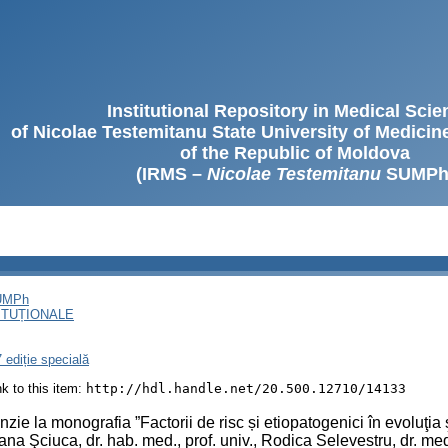
Institutional Repository in Medical Sci
of Nicolae Testemitanu State University of Medici
of the Republic of Moldova
(IRMS –
Nicolae Testemitanu
SUMPh
SUMPh
ITUȚIONALE
 ediție specială
ink to this item:
http://hdl.handle.net/20.500.12710/14133
zie la monografia ”Factorii de risc și etiopatogenici în evoluţia ş
ana Şciuca, dr. hab. med., prof. univ., Rodica Selevestru, dr. me