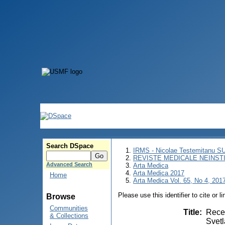
Search DSpace
IRMS - Nicolae Testemitanu 
REVISTE MEDICALE NEINST
Advanced Search
Arta Medica
Arta Medica 2017
Home
Arta Medica Vol. 65, No 4, 2017
Please use this identifier to cite or l
Browse
Communities
Title
:
Recen
& Collections
Svetl