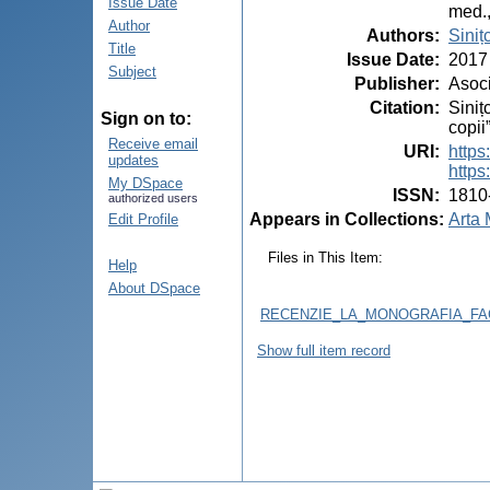
Issue Date
med.,
Author
Authors
:
Siniț
Title
Issue Date
:
2017
Subject
Publisher
:
Asoci
Citation
:
Siniț
Sign on to:
copii
Receive email
URI
:
https
updates
https
My DSpace
ISSN
:
1810
authorized users
Appears in Collections:
Arta 
Edit Profile
Files in This Item:
Help
About DSpace
RECENZIE_LA_MONOGRAFIA_FACT
Show full item record