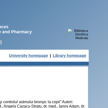
ences
ne and Pharmacy
)
University homepage
|
Library homepage
i controlul astmului bronşic la copii” Autori:
d., Angela Cazacu-Stratu, dr. med., Ianos Adam, dr.