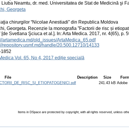
 Liuba Neamtu, dr. med. Universitatea de Stat de Medicină şi F
chi, Georgeta
aţia chirurgilor “Nicolae Anestiadi” din Republica Moldova
chi, Georgeta. Recenzie la monografia ”Factorii de risc și etiopat
” [de Svetlana Şciuca et al.]. In: Arta Medica. 2017, nr. 4(65), p
://artamedica.md/old_issues/ArtaMedica_65.pdf
://repository.usmf.md/handle/20.500.12710/14133
-1852
Medica Vol. 65, No 4, 2017 ediție specială
File
Description
Size
Form
ORII_DE_RISC_SI_ETIOPATOGENICI.pdf
241.43 kB
Adobe
Items in DSpace are protected by copyright, with all rights reserved, unless oth