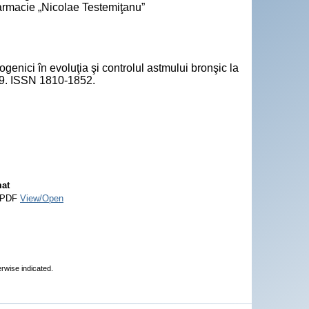
armacie „Nicolae Testemiţanu”
ogenici în evoluţia şi controlul astmului bronşic la
. 59. ISSN 1810-1852.
at
 PDF
View/Open
erwise indicated.