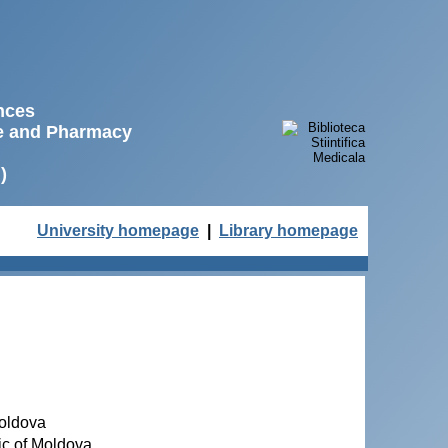
ences
ne and Pharmacy
)
University homepage
|
Library homepage
Moldova
ic of Moldova