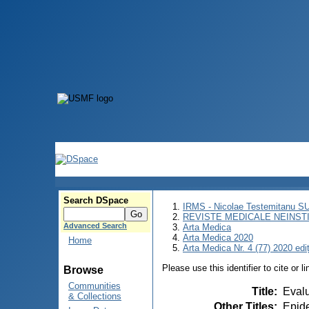
Search DSpace
IRMS - Nicolae Testemitanu 
REVISTE MEDICALE NEINST
Advanced Search
Arta Medica
Arta Medica 2020
Home
Arta Medica Nr. 4 (77) 2020 edi
Please use this identifier to cite or l
Browse
Communities
Title
:
Evalu
& Collections
Other Titles
:
Epide