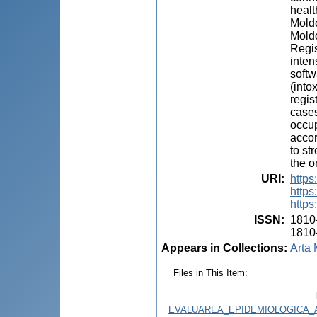
healt
Moldo
Moldo
Regis
inten
softw
(into
regis
cases
occup
accor
to st
the o
URI
:
https
https
https
ISSN
:
1810
1810
Appears in Collections:
Arta 
Files in This Item:
EVALUAREA_EPIDEMIOLOGICA_A