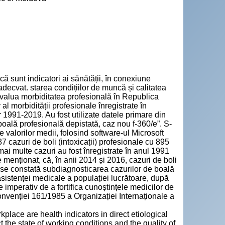
 sunt indicatori ai sănătății, în conexiune
 adecvat. starea condițiilor de muncă și calitatea
a evalua morbiditatea profesională în Republica
l morbidității profesionale înregistrate în
1991-2019. Au fost utilizate datele primare din
boală profesională depistată, caz nou f-360/e”. S-
le valorilor medii, folosind software-ul Microsoft
7 cazuri de boli (intoxicații) profesionale cu 895
mai multe cazuri au fost înregistrate în anul 1991
 menționat, că, în anii 2014 și 2016, cazuri de boli
a se constată subdiagnosticarea cazurilor de boală
asistenței medicale a populației lucrătoare, după
e imperativ de a fortifica cunoștințele medicilor de
onvenției 161/1985 a Organizației Internaționale a
place are health indicators in direct etiological
 the state of working conditions and the quality of