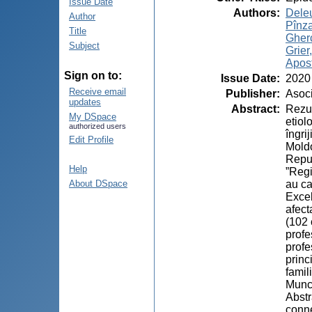
Issue Date
Authors
:
Dele
Author
Pînza
Title
Gherc
Subject
Grier,
Apos
Sign on to:
Issue Date
:
2020
Receive email
Publisher
:
Asoci
updates
Abstract
:
Rezum
My DSpace
etiol
authorized users
îngri
Edit Profile
Moldo
Repub
Help
”Regi
au ca
About DSpace
Excel
afect
(102 
profe
profe
princ
famil
Munci
Abstr
conne