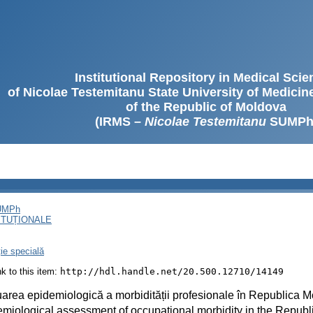
Institutional Repository in Medical Sci
of Nicolae Testemitanu State University of Medici
of the Republic of Moldova
(IRMS –
Nicolae Testemitanu
SUMPh
SUMPh
ITUȚIONALE
ție specială
ink to this item:
http://hdl.handle.net/20.500.12710/14149
area epidemiologică a morbidității profesionale în Republica 
miological assessment of occupational morbidity in the Republ