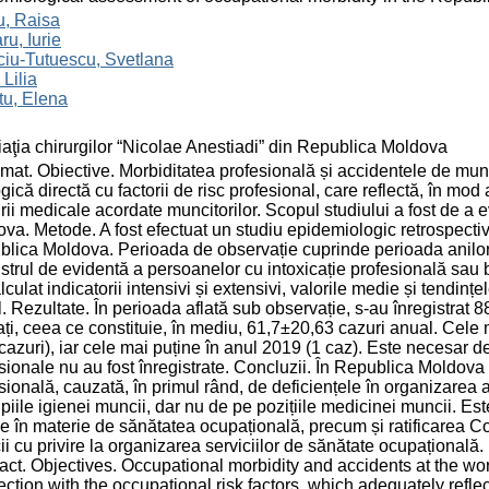
u, Raisa
ru, Iurie
iu-Tutuescu, Svetlana
 Lilia
tu, Elena
aţia chirurgilor “Nicolae Anestiadi” din Republica Moldova
at. Obiective. Morbiditatea profesională și accidentele de muncă
ogică directă cu factorii de risc profesional, care reflectă, în mod
jirii medicale acordate muncitorilor. Scopul studiului a fost de 
va. Metode. A fost efectuat un studiu epidemiologic retrospectiv a
lica Moldova. Perioada de observație cuprinde perioada anilor 
strul de evidentă a persoanelor cu intoxicație profesională sau 
lculat indicatorii intensivi și extensivi, valorile medie și tendințe
. Rezultate. În perioada aflată sub observație, s-au înregistrat 88
ați, ceea ce constituie, în mediu, 61,7±20,63 cazuri anual. Cele 
cazuri), iar cele mai puține în anul 2019 (1 caz). Este necesar de
sionale nu au fost înregistrate. Concluzii. În Republica Moldov
sională, cauzată, în primul rând, de deficiențele în organizarea 
ipiile igienei muncii, dar nu de pe pozițiile medicinei muncii. Est
ie în materie de sănătatea ocupațională, precum și ratificarea C
i cu privire la organizarea serviciilor de sănătate ocupațională.
act. Objectives. Occupational morbidity and accidents at the work
ction with the occupational risk factors, which adequately reflect