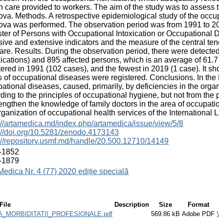
h care provided to workers. The aim of the study was to assess t
va. Methods. A retrospective epidemiological study of the occup
va was performed. The observation period was from 1991 to 20
ter of Persons with Occupational Intoxication or Occupational
sive and extensive indicators and the measure of the central t
are. Results. During the observation period, there were detect
xications) and 895 affected persons, which is an average of 61.
tered in 1991 (102 cases), and the fewest in 2019 (1 case). It 
 of occupational diseases were registered. Conclusions. In the
ational diseases, caused, primarily, by deficiencies in the organ
ding to the principles of occupational hygiene, but not from the p
rengthen the knowledge of family doctors in the area of occupati
rganization of occupational health services of the International 
://artamedica.md/index.php/artamedica/issue/view/5/8
://doi.org/10.5281/zenodo.4173143
://repository.usmf.md/handle/20.500.12710/14149
-1852
-1879
Medica Nr. 4 (77) 2020 ediție specială
File
Description
Size
Format
_MORBIDITATII_PROFESIONALE.pdf
569.86 kB
Adobe PDF