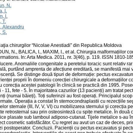
n, N.
, I.
, I.
, T.
, Alexandru
, S.
aţia chirurgilor “Nicolae Anestiadi” din Republica Moldova
N, N., BALICA, I., MAXIM, I., et al. Chirurgia malformațiilor c
rmations. In: Arta Medica. 2011, nr. 3(46), p. 119. ISSN 1810-18
ducere. Anomaliile congenitale a peretelui toracic sunt relativ rar
ală, purtând amprenta de afecțiune ereditară, se manifestă mai vă
scență. Se distinge două tipuri de deformație: pectus excavatu
ienței proprii în domeniu corecției chirurgicale a deformațiilor co
u corecția acestei patologii în clinică se practică din 1995. Pos
i - 11, fete - 5. În majoritatea cazurilor (13 pacienți) am tratat 
nți (numai băieți). Toți suferinzii au fost operați. Principalul scop 
rmate. Operația a constat în sternocondraplastii cu rezecțiile se
elor sternale (III, IV, V, VI) cu mobilizarea sternului şi corecția pe
te retrosternal sau prin osteosinteză cu spițe metalice. În două
tice plasate sub lamboul adiposo-cutanat. Tijele metalice s-au înl
ect cosmetic satisfăcător. Cu regret au avut un caz de deces, pr
 zi postoperator. Concluzii. Pacienții cu pectus excavatus şi pect