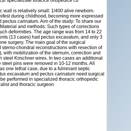
cții specializate toracice ortopedice cu
c wall is relatively small: 1/400 alive newborn.
manifest during childhood, becoming more expressed
ectus carinatum. Aim of the study: To share our
. Material and methods: Such types of corrections
such deformities. The age range was from 14 to 22
ients (13 cases) had pectus excavatum, and only 3
one surgery. The main goal of the surgical
d sterno-chondral reconstructions with resection of
I), with mobilization of the sternum, correction and
ith steel Kirschner wires. In two cases an additional
 steel pins were removed in 10-12 months. All
as one lethal case, due to a fulminant septic
ectus excavatum and pectus carinatum need surgical
 be performed in specialized thoracic orthopedic
ialist and thoracic surgeon