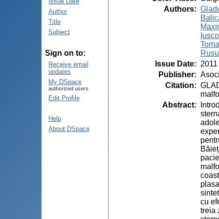
Issue Date
Authors
:
Gladu
Author
Balica
Title
Maxim
Subject
Iusco
Toma
Rusu
Sign on to:
Issue Date
:
2011
Receive email
updates
Publisher
:
Asoci
My DSpace
Citation
:
GLADU
authorized users
malfo
Edit Profile
Abstract
:
Intro
stern
Help
adole
About DSpace
exper
pentr
Băieț
pacie
malfo
coast
plasa
sinte
cu ef
treia