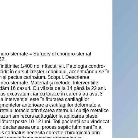
ondro-sternale = Surgery of chondro-sternal
52.
 întâlnite: 1/400 noi născuți vii. Patologia condro-
dit în cursul creşterii copilului, accentuându-se în
m şi pectus carinatum. Scopul. Descrierea
ntro-sternale. Material şi metode. Intervențiile
edăm 16 cazuri. Cu vârsta de la 14 până la 22 ani.
pectus excavatum, iar cu torace în carenă au avut 3
a intervenției este înlăturarea cartilagiilor
gmentelor anterioare a cartilagiilor deformate a
retelui toracic prin fixarea sternului cu tije metalice
 cazuri am recurs adăugător la aplicarea plasei
ăturat peste 10-12 luni. Toți pacienții sau vindecat
in declanşarea unui proces septic fulminant în a
us carinatus necesită corecție chirurgicală prin