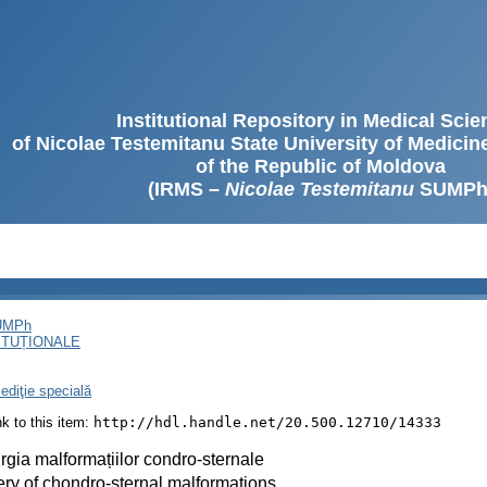
Institutional Repository in Medical Sci
of Nicolae Testemitanu State University of Medici
of the Republic of Moldova
(IRMS –
Nicolae Testemitanu
SUMPh
SUMPh
ITUȚIONALE
ediţie specială
ink to this item:
http://hdl.handle.net/20.500.12710/14333
rgia malformațiilor condro-sternale
ry of chondro-sternal malformations