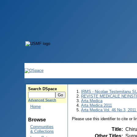
Search DSpace
IRMS - Nicolae Testemitanu 
REVISTE MEDICALE NEINST
Advanced Search
Arta Medica
Arta Medica 2011
Home
Arta Medica Vol. 46 No.3, 2011 
Please use this identifier to cite or l
Browse
Communities
Title
:
Chiru
& Collections
Other Titles
:
Surge