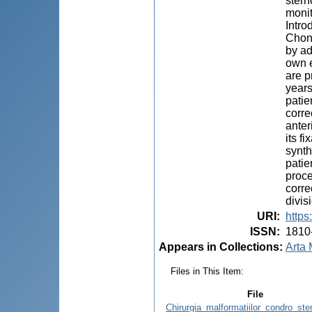
stern
monit
Intro
Chond
by ad
own e
are p
years
patie
corre
anter
its f
synth
patie
proce
corre
divis
URI
:
https
ISSN
:
1810
Appears in Collections:
Arta 
Files in This Item:
File
Chirurgia_malformatiilor_condro_ste