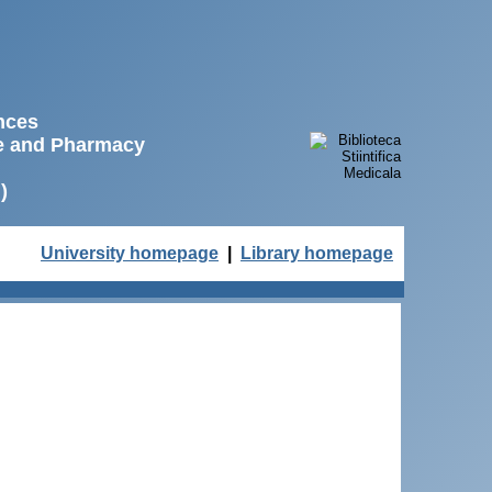
ences
ne and Pharmacy
)
University homepage
|
Library homepage