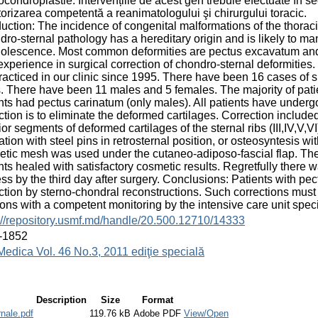
ocondroplastie. Intervențiile de acest gen trebuie efectuate în se
orizarea competentă a reanimatologului şi chirurgului toracic.
duction: The incidence of congenital malformations of the thoraci
ro-sternal pathology has a hereditary origin and is likely to 
olescence. Most common deformities are pectus excavatum and p
xperience in surgical correction of chondro-sternal deformities
racticed in our clinic since 1995. There have been 16 cases of 
. There have been 11 males and 5 females. The majority of pat
nts had pectus carinatum (only males). All patients have underg
ction is to eliminate the deformed cartilages. Correction include
ior segments of deformed cartilages of the sternal ribs (III,IV,V,V
ixation with steel pins in retrosternal position, or osteosyntesis w
etic mesh was used under the cutaneo-adiposo-fascial flap. The
nts healed with satisfactory cosmetic results. Regretfully there w
ss by the third day after surgery. Conclusions: Patients with p
ction by sterno-chondral reconstructions. Such corrections must
ions with a competent monitoring by the intensive care unit spec
://repository.usmf.md/handle/20.500.12710/14333
-1852
Medica Vol. 46 No.3, 2011 ediţie specială
Description
Size
Format
rnale.pdf
119.76 kB
Adobe PDF
View/Open