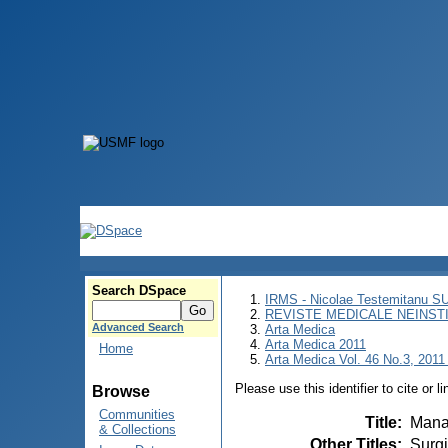
Search DSpace
IRMS - Nicolae Testemitanu 
REVISTE MEDICALE NEINST
Advanced Search
Arta Medica
Arta Medica 2011
Home
Arta Medica Vol. 46 No.3, 2011 
Please use this identifier to cite or l
Browse
Communities
Title
:
Manag
& Collections
Other Titles
:
Surgi