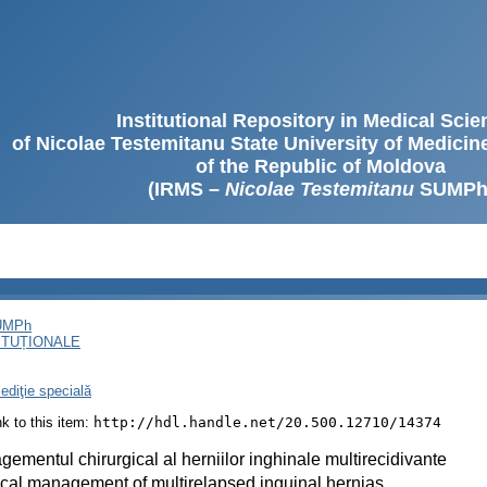
Institutional Repository in Medical Sci
of Nicolae Testemitanu State University of Medici
of the Republic of Moldova
(IRMS –
Nicolae Testemitanu
SUMPh
SUMPh
ITUȚIONALE
ediţie specială
ink to this item:
http://hdl.handle.net/20.500.12710/14374
ementul chirurgical al herniilor inghinale multirecidivante
cal management of multirelapsed inguinal hernias