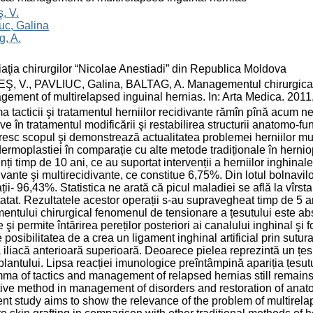
, V.
uc, Galina
g, A.
aţia chirurgilor “Nicolae Anestiadi” din Republica Moldova
, V., PAVLIUC, Galina, BALTAG, A. Managementul chirurgical al
ement of multirelapsed inguinal hernias. In: Arta Medica. 2011,
a tacticii şi tratamentul herniilor recidivante rămîn pînă acum 
ive în tratamentul modificării şi restabilirea structurii anatomo-f
esc scopul şi demonstrează actualitatea problemei herniilor mul
ermoplastiei în comparație cu alte metode tradiționale în herniop
nți timp de 10 ani, ce au suportat intervenții a herniilor inghinale
ivante şi multirecidivante, ce constitue 6,75%. Din lotul bolnavil
ții- 96,43%. Statistica ne arată că picul maladiei se află la vîrs
atat. Rezultatele acestor operații s-au supravegheat timp de 5 an
mentului chirurgical fenomenul de tensionare a țesutului este ab
e şi permite întărirea pereților posteriori ai canalului inghinal şi
 posibilitatea de a crea un ligament inghinal artificial prin sutur
 iliacă anterioară superioară. Deoarece pielea reprezintă un țes
plantului. Lipsa reacției imunologice preîntâmpină apariția țesutur
ma of tactics and management of relapsed hernias still remain
tive method in management of disorders and restoration of anatom
nt study aims to show the relevance of the problem of multirela