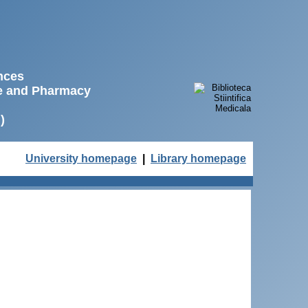
ences
ne and Pharmacy
)
University homepage
|
Library homepage