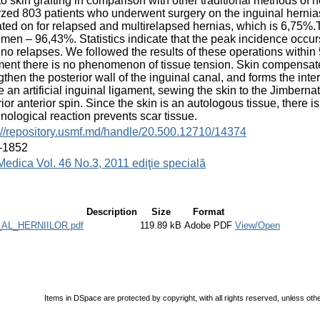
to skin grafting in comparison with other traditional methods of
zed 803 patients who underwent surgery on the inguinal hernias
ted on for relapsed and multirelapsed hernias, which is 6,75%.
men – 96,43%. Statistics indicate that the peak incidence occur
no relapses. We followed the results of these operations within 5
ment there is no phenomenon of tissue tension. Skin compensates 
gthen the posterior wall of the inguinal canal, and forms the interio
e an artificial inguinal ligament, sewing the skin to the Jimberna
ior anterior spin. Since the skin is an autologous tissue, there i
ological reaction prevents scar tissue.
://repository.usmf.md/handle/20.500.12710/14374
-1852
Medica Vol. 46 No.3, 2011 ediţie specială
Description
Size
Format
L_HERNIILOR.pdf
119.89 kB
Adobe PDF
View/Open
Items in DSpace are protected by copyright, with all rights reserved, unless oth