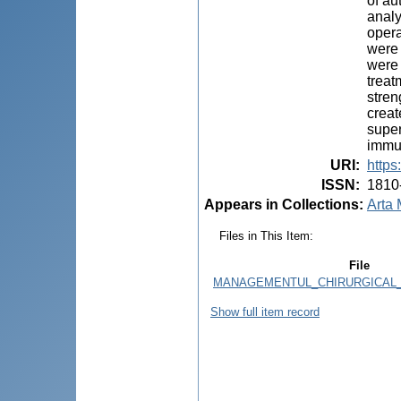
of au
analy
opera
were 
were 
treat
stren
creat
super
immun
URI
:
https
ISSN
:
1810
Appears in Collections:
Arta 
Files in This Item:
File
MANAGEMENTUL_CHIRURGICAL_A
Show full item record