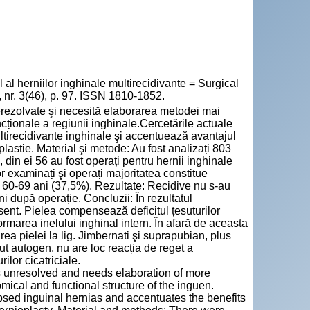
 herniilor inghinale multirecidivante = Surgical
 nr. 3(46), p. 97. ISSN 1810-1852.
nerezolvate şi necesită elaborarea metodei mai
uncționale a regiunii inghinale.Cercetările actuale
tirecidivante inghinale şi accentuează avantajul
lastie. Material şi metode: Au fost analizați 803
, din ei 56 au fost operați pentru hernii inghinale
or examinați şi operați majoritatea constitue
ta 60-69 ani (37,5%). Rezultate: Recidive nu s-au
i după operație. Concluzii: În rezultatul
sent. Pielea compensează deficitul țesuturilor
 formarea inelului inghinal intern. În afară de aceasta
area pielei la lig. Jimbernati şi suprapubian, plus
ut autogen, nu are loc reacția de reget a
ilor cicatriciale.
s unresolved and needs elaboration of more
ical and functional structure of the inguen.
psed inguinal hernias and accentuates the benefits