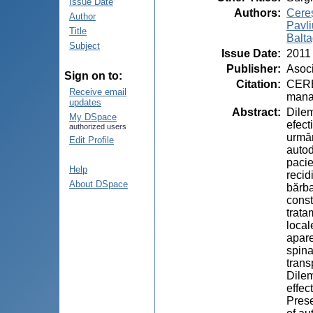
Issue Date
Authors
:
Cereş
Author
Pavli
Title
Balta
Subject
Issue Date
:
2011
Publisher
:
Asoci
Sign on to:
Citation
:
CEREŞ
Receive email
manag
updates
Abstract
:
Dilem
My DSpace
efect
authorized users
urmăr
Edit Profile
autod
pacie
Help
recid
About DSpace
bărba
const
trata
local
apare
spina
trans
Dilem
effec
Prese