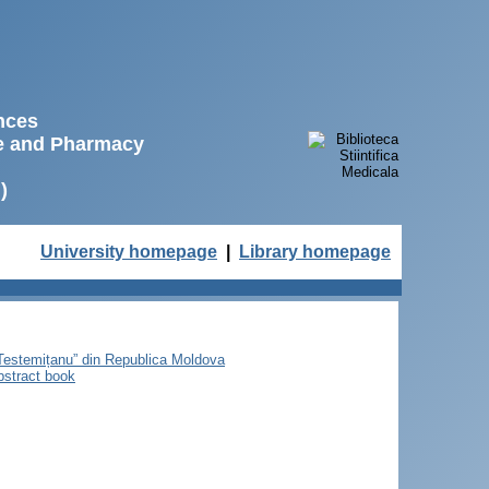
ences
ne and Pharmacy
)
University homepage
|
Library homepage
e Testemițanu” din Republica Moldova
bstract book