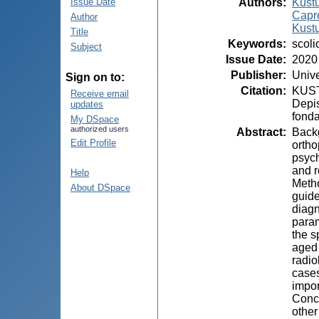
Authors
:
Kust
Issue Date
Capr
Author
Kustu
Title
Keywords
:
scoli
Subject
Issue Date
:
2020
Publisher
:
Unive
Sign on to:
Citation
:
KUST
Receive email
Depis
updates
fonda
My DSpace
authorized users
Abstract
:
Backg
Edit Profile
ortho
psych
and r
Help
Metho
About DSpace
guide
diagn
param
the s
aged 
radio
cases
impor
Concl
other