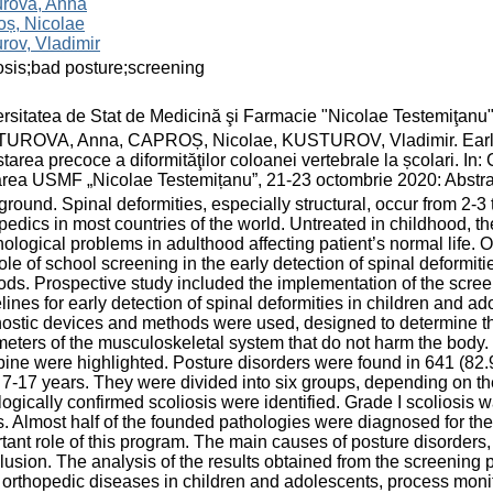
urova, Anna
oș, Nicolae
rov, Vladimir
osis;bad posture;screening
rsitatea de Stat de Medicină şi Farmacie "Nicolae Testemiţanu
UROVA, Anna, CAPROȘ, Nicolae, KUSTUROV, Vladimir. Early det
tarea precoce a diformităţilor coloanei vertebrale la școlari. In:
rea USMF „Nicolae Testemițanu”, 21-23 octombrie 2020: Abstract 
round. Spinal deformities, especially structural, occur from 2-
pedics in most countries of the world. Untreated in childhood, 
ological problems in adulthood affecting patient’s normal life. Ob
ole of school screening in the early detection of spinal deformit
ds. Prospective study included the implementation of the scre
lines for early detection of spinal deformities in children and 
ostic devices and methods were used, designed to determine th
eters of the musculoskeletal system that do not harm the body. R
pine were highlighted. Posture disorders were found in 641 (82
7-17 years. They were divided into six groups, depending on the
logically confirmed scoliosis were identified. Grade I scoliosis 
. Almost half of the founded pathologies were diagnosed for the 
tant role of this program. The main causes of posture disorders, 
usion. The analysis of the results obtained from the screening p
 orthopedic diseases in children and adolescents, process monito