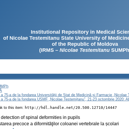
Institutional Repository in Medical Sci
of Nicolae Testemitanu State University of Medici
of the Republic of Moldova
(IRMS –
Nicolae Testemitanu
SUMPh
SUMPh
Ă
 a 75-a de la fondarea Universității de Stat de Medicină și Farmacie „Nicola
i a 75-a de la fondarea USMF „Nicolae Testemițanu”, 21-23 octombrie 2020: A
ink to this item:
http://hdl.handle.net/20.500.12710/14447
 detection of spinal deformities in pupils
tarea precoce a diformităţilor coloanei vertebrale la școlari