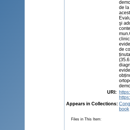
demon
de la
acest
Evalu
şi ad
conte
mun.C
clini
evide
de co
ținut
(35.6
diagn
evide
obțin
ortop
demon
URI
:
http
https
Appears in Collections:
Congr
book
Files in This Item: