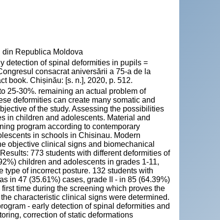
" din Republica Moldova
ection of spinal deformities in pupils =
 Congresul consacrat aniversării a 75-a de la
book. Chișinău: [s. n.], 2020, p. 512.
3 to 25-30%. remaining an actual problem of
these deformities can create many somatic and
jective of the study. Assessing the possibilities
ies in children and adolescents. Material and
ening program according to contemporary
adolescents in schools in Chisinau. Modern
e objective clinical signs and biomechanical
esults: 773 students with different deformities of
.92%) children and adolescents in grades 1-11,
 type of incorrect posture. 132 students with
was in 47 (35.61%) cases, grade II - in 85 (64.39%)
first time during the screening which proves the
the characteristic clinical signs were determined.
rogram - early detection of spinal deformities and
ring, correction of static deformations