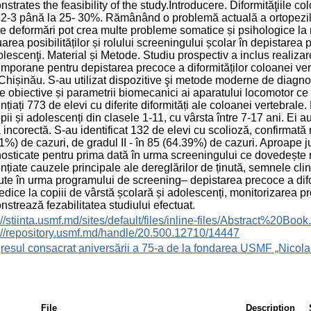
strates the feasibility of the study.Introducere. Diformităţiile co
 2-3 până la 25- 30%. Rămânând o problemă actuală a ortopezilor î
e deformări pot crea multe probleme somatice și psihologice la m
area posibilităților și rolului screeningului școlar în depistarea 
olescenţi. Material și Metode. Studiu prospectiv a inclus realiz
mporane pentru depistarea precoce a diformităților coloanei verte
hișinău. S-au utilizat dispozitive şi metode moderne de diagn
ce obiective și parametrii biomecanici ai aparatului locomotor c
nțiați 773 de elevi cu diferite diformități ale coloanei vertebral
pii și adolescenți din clasele 1-11, cu vârsta între 7-17 ani. Ei au 
a incorectă. S-au identificat 132 de elevi cu scolioză, confirmată 
1%) de cazuri, de gradul II - în 85 (64.39%) de cazuri. Aproape j
osticate pentru prima dată în urma screeningului ce dovedește r
nțiate cauzele principale ale dereglărilor de ținută, semnele clin
ute în urma programului de screening– depistarea precoce a diform
edice la copiii de vârstă școlară și adolescenți, monitorizarea pr
strează fezabilitatea studiului efectuat.
s://stiinta.usmf.md/sites/default/files/inline-files/Abst
://repository.usmf.md/handle/20.500.12710/14447
esul consacrat aniversării a 75-a de la fondarea USMF „Nicola
File
Description