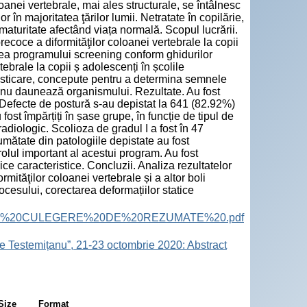
loanei vertebrale, mai ales structurale, se întâlnesc
n majoritatea ţărilor lumii. Netratate în copilărie,
aturitate afectând viața normală. Scopul lucrării.
precoce a diformităţilor coloanei vertebrale la copii
area programului screening conform ghidurilor
brale la copii ș adolescenți în școlile
osticare, concepute pentru a determina semnele
e nu daunează organismului. Rezultate. Au fost
e. Defecte de postură s-au depistat la 641 (82.92%)
fost împărțiți în șase grupe, în funcție de tipul de
radiologic. Scolioza de gradul I a fost în 47
umătate din patologiile depistate au fost
olul important al acestui program. Au fost
ice caracteristice. Concluzii. Analiza rezultatelor
ităţilor coloanei vertebrale și a altor boli
ocesului, corectarea deformațiilor statice
ract%20Book.%20CULEGERE%20DE%20REZUMATE%20.pdf
e Testemițanu”, 21-23 octombrie 2020: Abstract
Size
Format