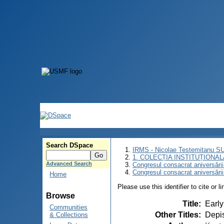
Search DSpace
IRMS - Nicolae Testemitanu 
1. COLECȚIA INSTITUȚIONAL
Advanced Search
Congresul consacrat aniversării
Congresul consacrat aniversări
Home
Please use this identifier to cite or l
Browse
Title
:
Early
Communities
Other Titles
:
Depis
& Collections