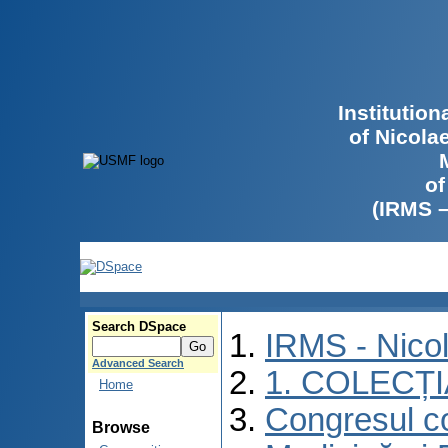
Institutio
of Nicola
of
(IRMS 
Search DSpace
IRMS - Nico
Advanced Search
1. COLECȚ
Home
Congresul co
Browse