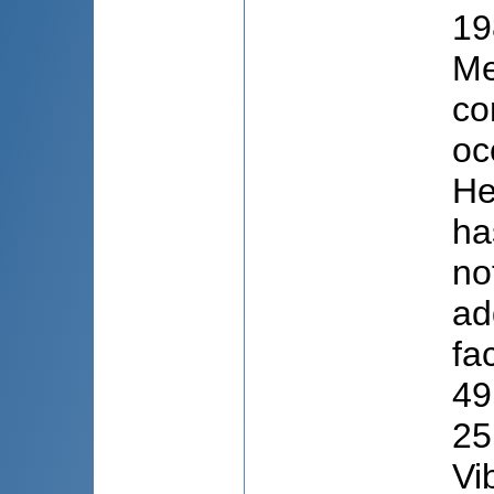
19
Me
co
oc
He
ha
no
ad
fa
49
25
Vi