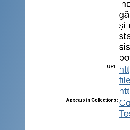
in
gă
și
st
si
po
URI
:
ht
fi
ht
Appears in Collections:
Co
Te