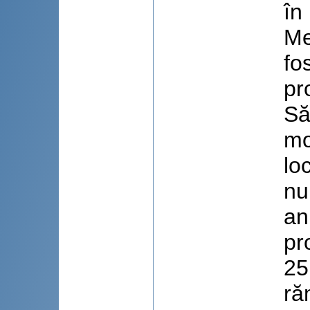
în
Me
fo
pr
Să
mo
lo
nu
an
pr
25
ră