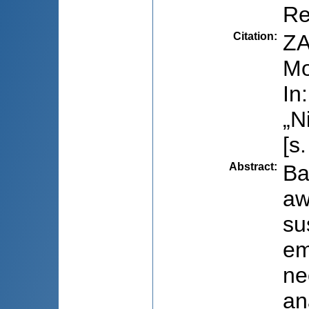
Re
Citation
:
ZA
Mo
In
„N
[s
Abstract
:
Ba
aw
su
em
ne
an