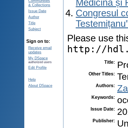
Medicină și 
Communities
& Collections
Congresul co
Issue Date
Author
Testemițanu”
Title
Subject
Please use this 
Sign on to:
http://hdl
Receive email
updates
My DSpace
Title
:
Pr
authorized users
Edit Profile
Other Titles
:
Te
Help
Authors
:
Za
About DSpace
Keywords
:
oc
Issue Date
:
20
Publisher
:
Un