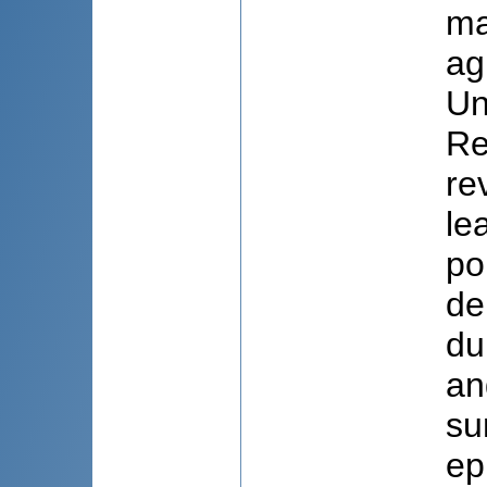
ma
ag
Un
Re
re
le
po
de
du
an
su
ep