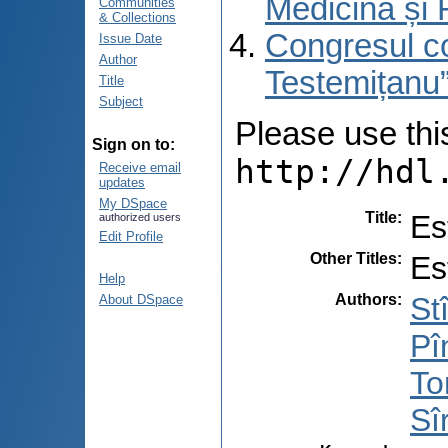
Medicină și 
Communities
& Collections
Congresul co
Issue Date
Author
Testemițanu”
Title
Subject
Please use this 
Sign on to:
http://hdl
Receive email
updates
My DSpace
Title
:
Es
authorized users
Edit Profile
Other Titles
:
Es
Help
Authors
:
St
About DSpace
Pî
To
Sî