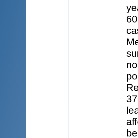
ye
60
ca
Me
su
no
po
Re
37
le
af
be