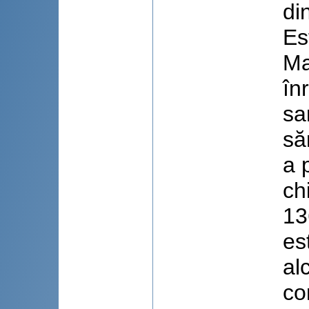
di
Es
Ma
în
sa
să
a 
ch
13
es
al
co