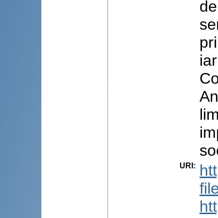
de
se
pr
ia
Co
An
li
im
so
URI
:
ht
fi
ht