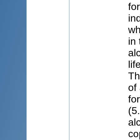
fo
in
wh
in
al
li
Th
of
fo
(5
al
co