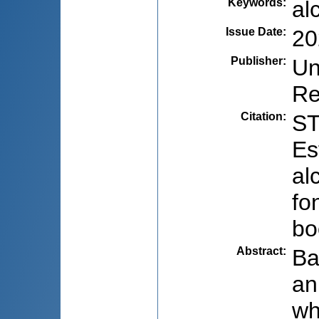
Keywords
:
al
Issue Date
:
20
Publisher
:
Un
Re
Citation
:
ST
Es
al
fo
bo
Abstract
:
Ba
an
wh