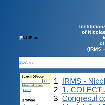
Institutio
of Nicola
of
(IRMS 
Search DSpace
IRMS - Nico
Advanced Search
1. COLECȚ
Home
Congresul co
Browse