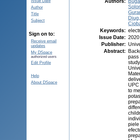
Authors
:
Buga
Issue Date
Solon
Author
Gura
Title
Diug
Subject
Cioba
Keywords
:
elect
Sign on to:
Issue Date
:
2020
Receive email
Publisher
:
Unive
updates
Abstract
:
Backg
My DSpace
pass 
authorized users
study
Edit Profile
Unive
Mater
Help
deliv
About DSpace
UPC “
to me
potas
prepa
diffe
child
indiv
piele
efect
prepa