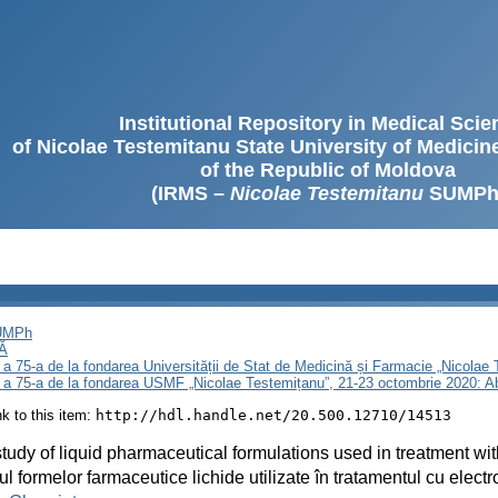
Institutional Repository in Medical Sci
of Nicolae Testemitanu State University of Medici
of the Republic of Moldova
(IRMS –
Nicolae Testemitanu
SUMPh
SUMPh
Ă
 a 75-a de la fondarea Universității de Stat de Medicină și Farmacie „Nicola
i a 75-a de la fondarea USMF „Nicolae Testemițanu”, 21-23 octombrie 2020: A
ink to this item:
http://hdl.handle.net/20.500.12710/14513
tudy of liquid pharmaceutical formulations used in treatment wi
ul formelor farmaceutice lichide utilizate în tratamentul cu elect