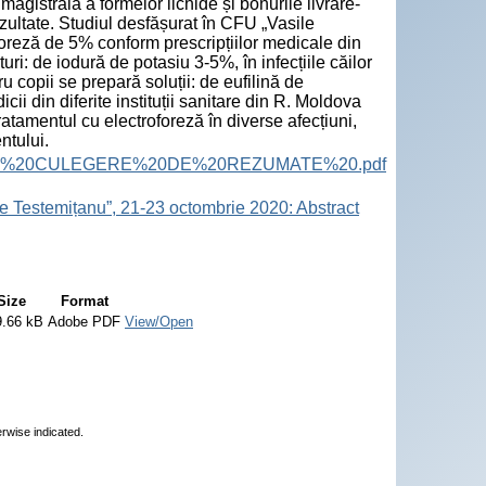
magistrală a formelor lichide și bonurile livrare-
ltate. Studiul desfășurat în CFU „Vasile
foreză de 5% conform prescripțiilor medicale din
ri: de iodură de potasiu 3-5%, în infecțiile căilor
u copii se prepară soluții: de eufilină de
 din diferite instituții sanitare din R. Moldova
tratamentul cu electroforeză în diverse afecțiuni,
ntului.
ract%20Book.%20CULEGERE%20DE%20REZUMATE%20.pdf
e Testemițanu”, 21-23 octombrie 2020: Abstract
Size
Format
9.66 kB
Adobe PDF
View/Open
erwise indicated.