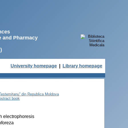
ences
ne and Pharmacy
)
University homepage
|
Library homepage
e Testemițanu” din Republica Moldova
bstract book
th electrophoresis
roforeza