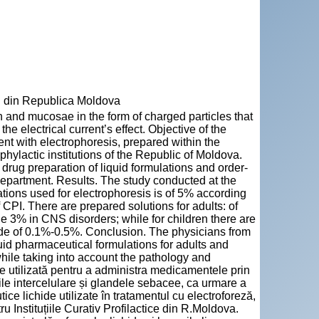
" din Republica Moldova
 and mucosae in the form of charged particles that
e electrical current’s effect. Objective of the
ent with electrophoresis, prepared within the
hylactic institutions of the Republic of Moldova.
 drug preparation of liquid formulations and order-
 department. Results. The study conducted at the
tions used for electrophoresis is of 5% according
 CPI. There are prepared solutions for adults: of
e 3% in CNS disorders; while for children there are
ride of 0.1%-0.5%. Conclusion. The physicians from
quid pharmaceutical formulations for adults and
while taking into account the pathology and
ste utilizată pentru a administra medicamentele prin
ile intercelulare și glandele sebacee, ca urmare a
tice lichide utilizate în tratamentul cu electroforeză,
 Instituțiile Curativ Profilactice din R.Moldova.