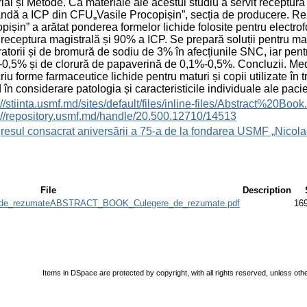
ial și Metode. Ca materiale ale acestui studiu a servit receptura 
dă a ICP din CFU„Vasile Procopișin”, secția de producere. Rezu
pișin” a arătat ponderea formelor lichide folosite pentru electro
 receptura magistrală și 90% a ICP. Se prepară soluții pentru matu
ratorii și de bromură de sodiu de 3% în afecțiunile SNC, iar pentr
0,5% și de clorură de papaverină de 0,1%-0,5%. Concluzii. Medicii
riu forme farmaceutice lichide pentru maturi și copii utilizate în 
 în considerare patologia și caracteristicile individuale ale pacie
s://stiinta.usmf.md/sites/default/files/inline-files/Abst
://repository.usmf.md/handle/20.500.12710/14513
esul consacrat aniversării a 75-a de la fondarea USMF „Nicola
File
Description
e_rezumateABSTRACT_BOOK_Culegere_de_rezumate.pdf
16
Items in DSpace are protected by copyright, with all rights reserved, unless oth