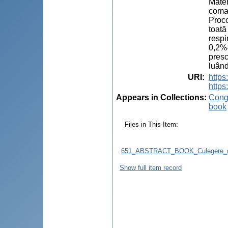
Mater
coman
Proco
toată
respi
0,2%-
presc
luând
URI
:
http
https
Appears in Collections:
Congr
book
Files in This Item:
651_ABSTRACT_BOOK_Culegere_d
Show full item record