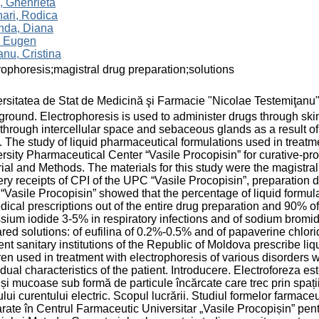
, Ghenrieta
ari, Rodica
nda, Diana
, Eugen
nu, Cristina
rophoresis;magistral drug preparation;solutions
rsitatea de Stat de Medicină şi Farmacie "Nicolae Testemiţanu
round. Electrophoresis is used to administer drugs through skin
through intercellular space and sebaceous glands as a result of th
. The study of liquid pharmaceutical formulations used in treatm
rsity Pharmaceutical Center “Vasile Procopisin” for curative-prop
ial and Methods. The materials for this study were the magistral
ery receipts of CPI of the UPC “Vasile Procopisin”, preparation
Vasile Procopisin” showed that the percentage of liquid formula
dical prescriptions out of the entire drug preparation and 90% of
sium iodide 3-5% in respiratory infections and of sodium bromid
red solutions: of eufilina of 0.2%-0.5% and of papaverine chlo
rent sanitary institutions of the Republic of Moldova prescribe li
ren used in treatment with electrophoresis of various disorders 
idual characteristics of the patient. Introducere. Electroforeza e
 și mucoase sub formă de particule încărcate care trec prin spați
ului curentului electric. Scopul lucrării. Studiul formelor farmaceu
rate în Centrul Farmaceutic Universitar „Vasile Procopișin” pentru