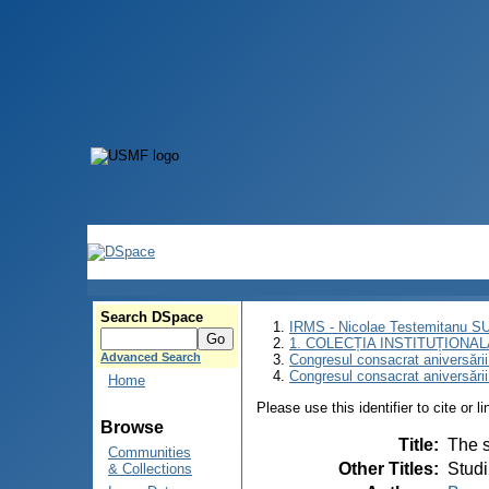
Search DSpace
IRMS - Nicolae Testemitanu 
1. COLECȚIA INSTITUȚIONAL
Advanced Search
Congresul consacrat aniversării
Congresul consacrat aniversări
Home
Please use this identifier to cite or l
Browse
Title
:
The s
Communities
Other Titles
:
Studi
& Collections