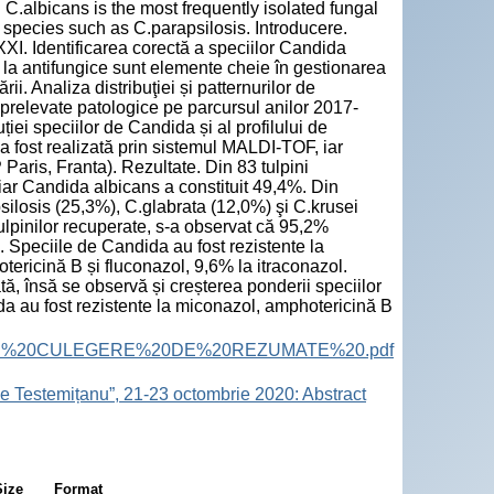
C.albicans is the most frequently isolated fungal
 species such as C.parapsilosis. Introducere.
XXI. Identificarea corectă a speciilor Candida
 la antifungice sunt elemente cheie în gestionarea
rii. Analiza distribuţiei și patternurilor de
e prelevate patologice pe parcursul anilor 2017-
uției speciilor de Candida și al profilului de
e a fost realizată prin sistemul MALDI-TOF, iar
 Paris, Franta). Rezultate. Din 83 tulpini
ar Candida albicans a constituit 49,4%. Din
silosis (25,3%), C.glabrata (12,0%) şi C.krusei
tulpinilor recuperate, s-a observat că 95,2%
l. Speciile de Candida au fost rezistente la
otericină B și fluconazol, 9,6% la itraconazol.
tă, însă se observă și creșterea ponderii speciilor
a au fost rezistente la miconazol, amphotericină B
ract%20Book.%20CULEGERE%20DE%20REZUMATE%20.pdf
e Testemițanu”, 21-23 octombrie 2020: Abstract
Size
Format