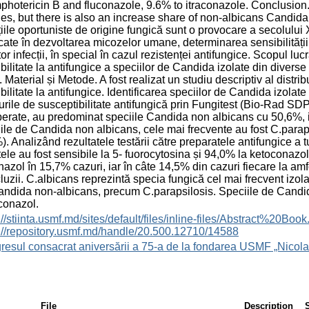
photericin B and fluconazole, 9.6% to itraconazole. Conclusion. 
es, but there is also an increase share of non-albicans Candida
țiile oportuniste de origine fungică sunt o provocare a secolului 
cate în dezvoltarea micozelor umane, determinarea sensibilității
or infecții, în special în cazul rezistenței antifungice. Scopul lucră
bilitate la antifungice a speciilor de Candida izolate din divers
 Material și Metode. A fost realizat un studiu descriptiv al distrib
bilitate la antifungice. Identificarea speciilor de Candida izolat
lurile de susceptibilitate antifungică prin Fungitest (Bio-Rad SDP
erate, au predominat speciile Candida non albicans cu 50,6%, i
ile de Candida non albicans, cele mai frecvente au fost C.parap
). Analizând rezultatele testării către preparatele antifungice a 
tele au fost sensibile la 5- fuorocytosina și 94,0% la ketoconazo
azol în 15,7% cazuri, iar în câte 14,5% din cazuri fiecare la amf
uzii. C.albicans reprezintă specia fungică cel mai frecvent izola
ndida non-albicans, precum C.parapsilosis. Speciile de Candid
uconazol.
s://stiinta.usmf.md/sites/default/files/inline-files/Abst
://repository.usmf.md/handle/20.500.12710/14588
esul consacrat aniversării a 75-a de la fondarea USMF „Nicola
File
Description