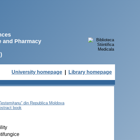
ences
ne and Pharmacy
)
University homepage
|
Library homepage
e Testemițanu” din Republica Moldova
bstract book
lity
ntifungice