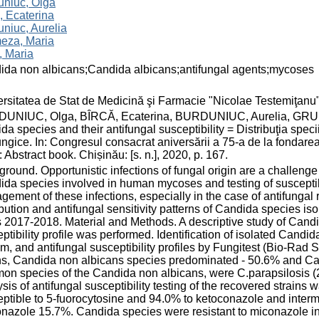
uniuc, Olga
, Ecaterina
niuc, Aurelia
eza, Maria
, Maria
ida non albicans;Candida albicans;antifungal agents;mycoses
rsitatea de Stat de Medicină şi Farmacie "Nicolae Testemiţan
UNIUC, Olga, BÎRCĂ, Ecaterina, BURDUNIUC, Aurelia, GRUMEZA
da species and their antifungal susceptibility = Distribuţia specii
ungice. In: Congresul consacrat aniversării a 75-a de la fonda
 Abstract book. Chișinău: [s. n.], 2020, p. 167.
round. Opportunistic infections of fungal origin are a challenge o
da species involved in human mycoses and testing of susceptibil
ement of these infections, especially in the case of antifungal r
ibution and antifungal sensitivity patterns of Candida species i
 2017-2018. Material and Methods. A descriptive study of Candi
ptibility profile was performed. Identification of isolated Ca
m, and antifungal susceptibility profiles by Fungitest (Bio-Rad 
ins, Candida non albicans species predominated - 50.6% and Ca
n species of the Candida non albicans, were C.parapsilosis (2
sis of antifungal susceptibility testing of the recovered strain
ptible to 5-fuorocytosine and 94.0% to ketoconazole and interm
onazole 15.7%. Candida species were resistant to miconazole i