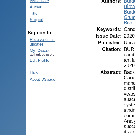
Authors
:
Burd
Issue Date
Bîrcă
Author
Burdu
Title
Grum
Subject
Bivol
Keywords
:
Cand
Sign on to:
Issue Date
:
2020
Receive email
Publisher
:
Unive
updates
Citation
:
BURD
My DSpace
candi
authorized users
antif
Edit Profile
2020:
Abstract
:
Backg
Help
Candi
About DSpace
manag
distr
years
susce
syste
stra
commo
Analy
susce
itrac