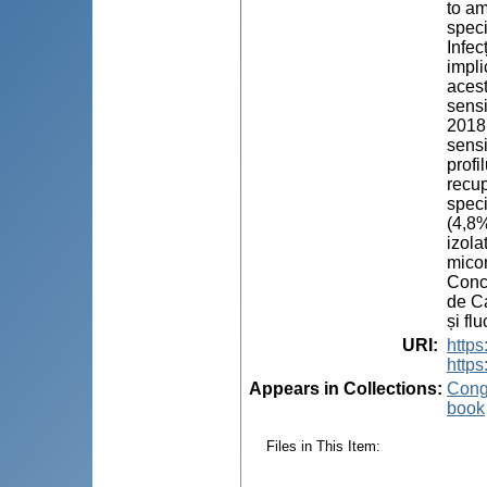
to am
speci
Infec
impli
acest
sensi
2018.
sensi
profi
recup
speci
(4,8%
izola
micon
Concl
de Ca
și fl
URI
:
http
https
Appears in Collections:
Congr
book
Files in This Item: