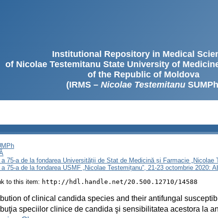
Institutional Repository in Medical Sci
of Nicolae Testemitanu State University of Medici
of the Republic of Moldova
(IRMS –
Nicolae Testemitanu
SUMPh
SUMPh
Ă
 a 75-a de la fondarea Universității de Stat de Medicină și Farmacie „Nicola
i a 75-a de la fondarea USMF „Nicolae Testemițanu”, 21-23 octombrie 2020: A
ink to this item:
http://hdl.handle.net/20.500.12710/14588
ibution of clinical candida species and their antifungal susceptibi
ibuţia speciilor clinice de candida şi sensibilitatea acestora la a