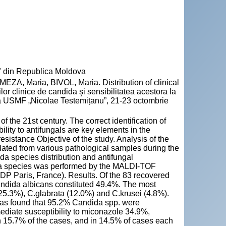
u" din Republica Moldova
, Maria, BIVOL, Maria. Distribution of clinical
lor clinice de candida şi sensibilitatea acestora la
rea USMF „Nicolae Testemițanu”, 21-23 octombrie
f the 21st century. The correct identification of
ity to antifungals are key elements in the
esistance Objective of the study. Analysis of the
solated from various pathological samples during the
da species distribution and antifungal
ndida species was performed by the MALDI-TOF
SDP Paris, France). Results. Of the 83 recovered
ndida albicans constituted 49.4%. The most
5.3%), C.glabrata (12.0%) and C.krusei (4.8%).
s was found that 95.2% Candida spp. were
ediate susceptibility to miconazole 34.9%,
n 15.7% of the cases, and in 14.5% of cases each