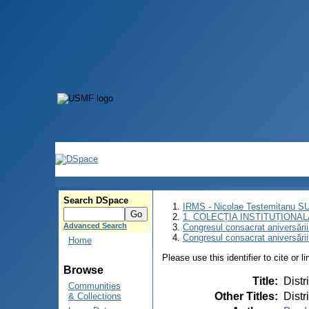
Search DSpace
IRMS - Nicolae Testemitanu 
1. COLECȚIA INSTITUȚIONAL
Advanced Search
Congresul consacrat aniversării
Congresul consacrat aniversări
Home
Please use this identifier to cite or l
Browse
Title
:
Distr
Communities
Other Titles
:
Distr
& Collections