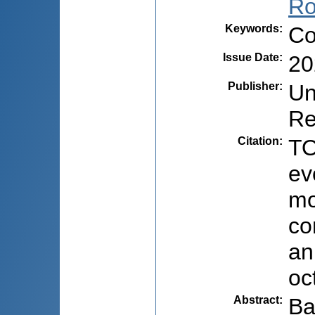
Ro
Keywords
:
Co
Issue Date
:
20
Publisher
:
Un
Re
Citation
:
TO
ev
mo
co
an
oc
Abstract
:
Ba