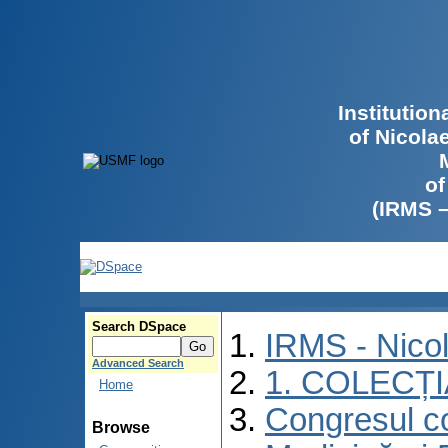
Institutio
of Nicola
of
(IRMS 
Search DSpace
IRMS - Nico
Advanced Search
1. COLECȚ
Home
Congresul co
Browse