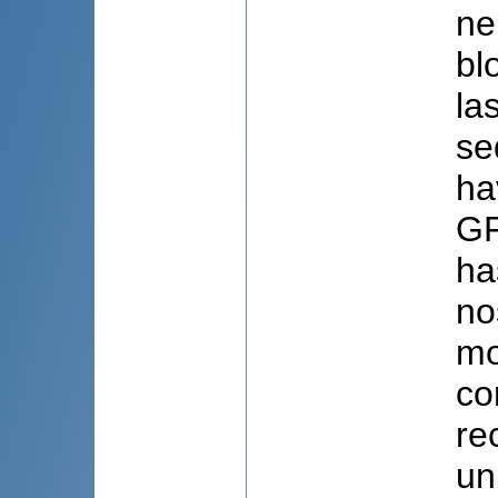
ne
bl
la
se
ha
GF
ha
no
mo
co
re
un