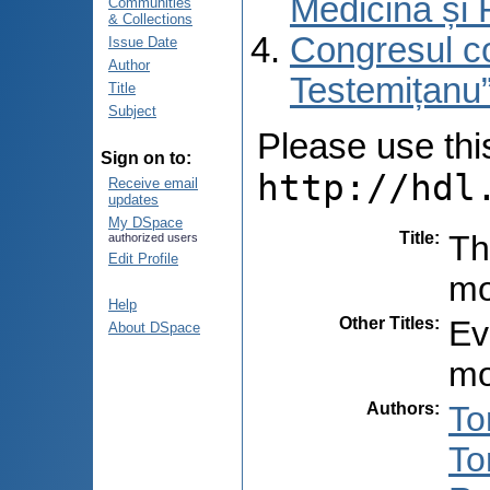
Medicină și 
Communities
& Collections
Congresul co
Issue Date
Author
Testemițanu”
Title
Subject
Please use this 
Sign on to:
http://hdl
Receive email
updates
My DSpace
Title
:
Th
authorized users
Edit Profile
mo
Help
Other Titles
:
Ev
About DSpace
mo
Authors
:
To
To