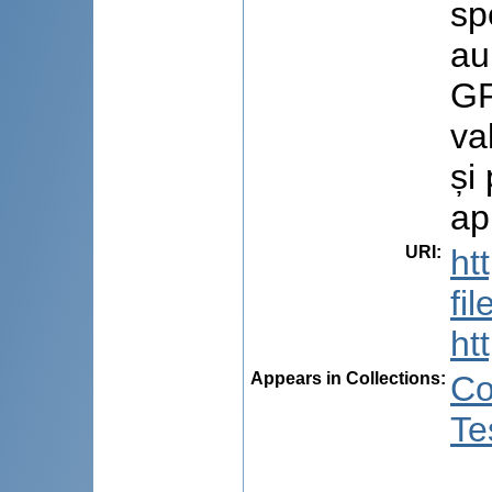
sp
au
GF
va
și
ap
URI
:
ht
fi
ht
Appears in Collections:
Co
Te