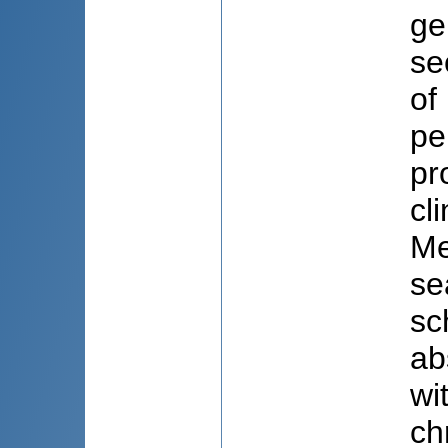
ge
se
of
pe
pr
cl
Me
se
sc
ab
wi
ch