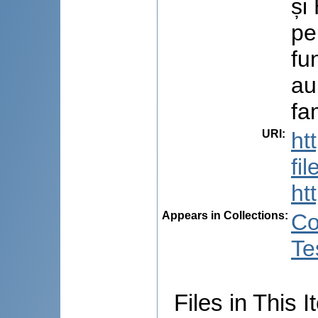
și
pe
fu
au
fa
URI
:
ht
fi
ht
Appears in Collections:
Co
Te
Files in This I