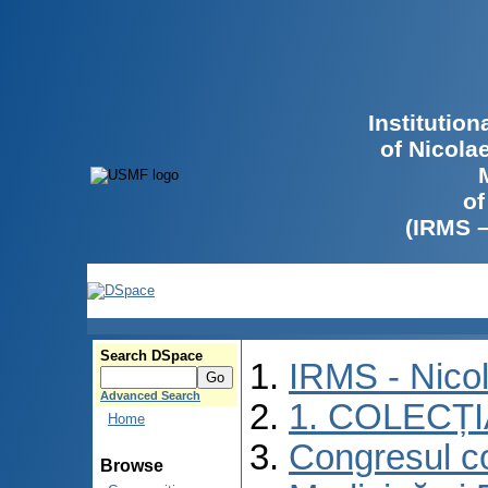
Institutio
of Nicola
of
(IRMS 
Search DSpace
IRMS - Nico
Advanced Search
1. COLECȚ
Home
Congresul co
Browse