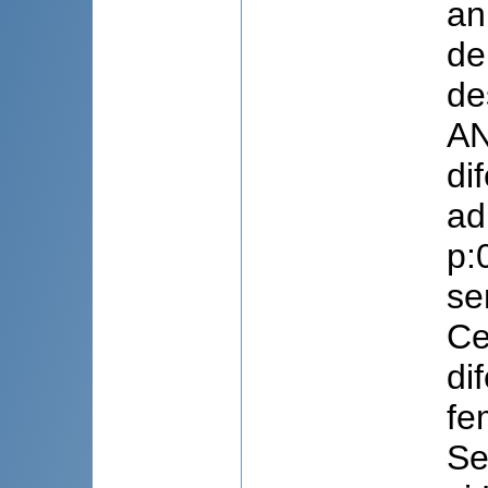
an
de
de
AN
di
ad
p:
se
Ce
di
fe
Se