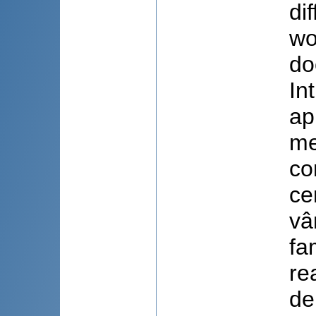
di
wo
do
In
ap
me
co
ce
vâ
fa
re
de