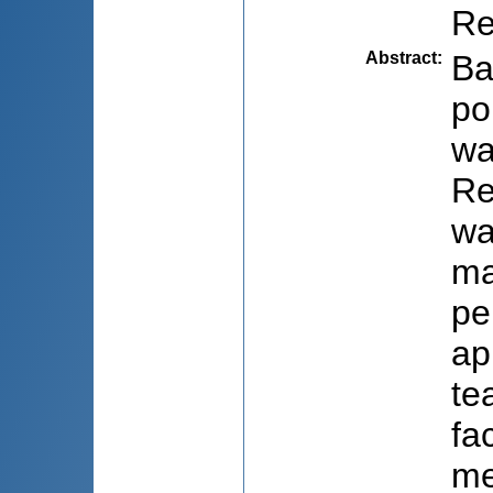
Re
Abstract
:
Ba
po
wa
Re
wa
ma
pe
ap
te
fa
me