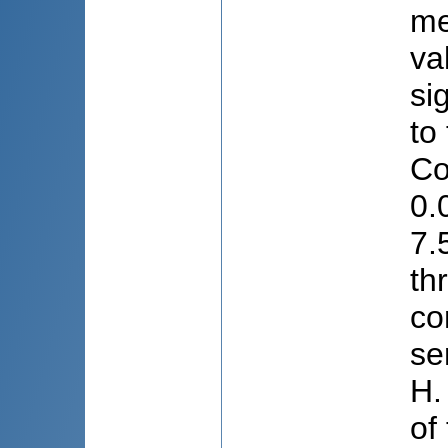
me
va
si
to
Co
0.
7.
th
co
se
H.
of