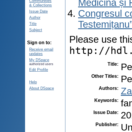
Medicină și 
Communities
& Collections
Congresul co
Issue Date
Author
Testemițanu”
Title
Subject
Please use this 
Sign on to:
http://hdl
Receive email
updates
My DSpace
Title
:
Pe
authorized users
Edit Profile
Other Titles
:
Pe
Help
Authors
:
Za
About DSpace
Keywords
:
fa
Issue Date
:
20
Publisher
:
Un