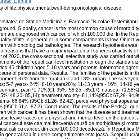
reac, Daniela
ty of life;physical;mental;well-being;oncological disease
rsitatea de Stat de Medicină şi Farmacie "Nicolae Testemiţan
round. Globally, cancer is the most common cause of morbidity
ren are diagnosed with cancer, of which 100,000 die. In the Repu
uality of life in general or in some compartments is low. Objective
ren with oncological pathologies. The research hypothesis was t
al reasons that have a major impact on all spheres of activity of 
r of 2020, the cross-sectional, selective study was carried out 
tments of the republican-level institution through the standar
ded 45 children aged 5-18 years and parents, information agree
osure of personal data. Results. The families of the patients in t
onment: 87% from the rural area and 13%- urban. The surveyed 
s: 5-7 years- 24%; 8-10 years20%; 11-13 years - 16%; 14-16 yea
ionnaire: pain71,71%(CI: 95%; 58,25 - 85,17); nausea- 71,58%(
95%; 48,20- 85,14); treatment anxiety- 81,14%(95CI: 67,29- 94,9
ems- 66,84% (95CI: 51,26- 82,42), perceived physical appeara
 (95CI: 51,4- 87,2). Conclusion. The results of the PedsQL questi
ren with cancer. It has been shown that the disease and treatmen
urse leave traces on a physical and mental level on the patient 
l cancerul este cea mai frecventă cauză de morbiditate și mortal
osticați cu cancer, din care 100.000 decedează. În Republica Mo
i în general sau în unele compartimente este joasă. Scopul lucrării