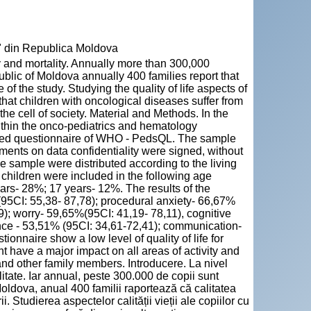
u" din Republica Moldova
 and mortality. Annually more than 300,000
blic of Moldova annually 400 families report that
 of the study. Studying the quality of life aspects of
hat children with oncological diseases suffer from
the cell of society. Material and Methods. In the
within the onco-pediatrics and hematology
dized questionnaire of WHO - PedsQL. The sample
ments on data confidentiality were signed, without
he sample were distributed according to the living
children were included in the following age
rs- 28%; 17 years- 12%. The results of the
95CI: 55,38- 87,78); procedural anxiety- 66,67%
9); worry- 59,65%(95CI: 41,19- 78,11), cognitive
nce - 53,51% (95CI: 34,61-72,41); communication-
onnaire show a low level of quality of life for
t have a major impact on all areas of activity and
and other family members. Introducere. La nivel
itate. Iar annual, peste 300.000 de copii sunt
ldova, anual 400 familii raportează că calitatea
. Studierea aspectelor calității vieții ale copiilor cu