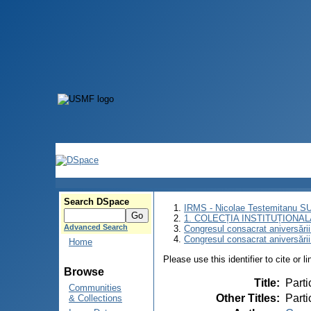
Search DSpace
IRMS - Nicolae Testemitanu 
1. COLECȚIA INSTITUȚIONAL
Advanced Search
Congresul consacrat aniversării
Congresul consacrat aniversări
Home
Please use this identifier to cite or l
Browse
Title
:
Parti
Communities
Other Titles
:
Parti
& Collections