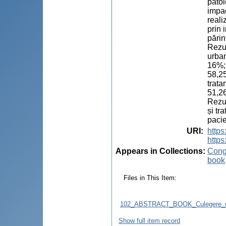
patol
impac
reali
prin 
părin
Rezul
urban
16%; 
58,25
trata
51,26
Rezul
și tr
pacie
URI
:
http
https
Appears in Collections:
Congr
book
Files in This Item:
102_ABSTRACT_BOOK_Culegere_d
Show full item record