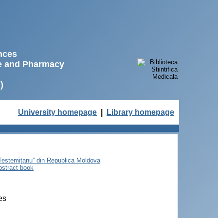
ences
ne and Pharmacy
)
University homepage
|
Library homepage
e Testemițanu” din Republica Moldova
bstract book
es