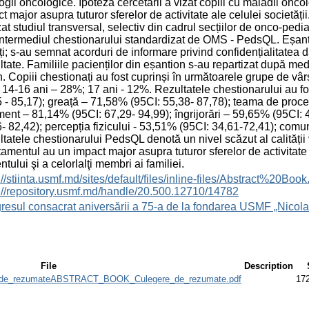
ogii oncologice. Ipoteza cercetării a vizat copiii cu maladii onc
t major asupra tuturor sferelor de activitate ale celulei societăți
zat studiul transversal, selectiv din cadrul secțiilor de onco-pedia
intermediul chestionarului standardizat de OMS - PedsQL. Eșantio
ți; s-au semnat acorduri de informare privind confidențialitatea d
tate. Familiile pacienților din eșantion s-au repartizat după medi
. Copiii chestionați au fost cuprinși în următoarele grupe de vâr
14-16 ani – 28%; 17 ani - 12%. Rezultatele chestionarului au fo
 - 85,17); greață – 71,58% (95CI: 55,38- 87,78); teama de proc
ment – 81,14% (95CI: 67,29- 94,99); îngrijorări – 59,65% (95CI: 
- 82,42); percepția fizicului - 53,51% (95CI: 34,61-72,41); comu
tatele chestionarului PedsQL denotă un nivel scăzut al calității 
atamentul au un impact major asupra tuturor sferelor de activitate 
ntului şi a celorlalţi membri ai familiei.
s://stiinta.usmf.md/sites/default/files/inline-files/Abst
://repository.usmf.md/handle/20.500.12710/14782
esul consacrat aniversării a 75-a de la fondarea USMF „Nicola
File
Description
e_rezumateABSTRACT_BOOK_Culegere_de_rezumate.pdf
17