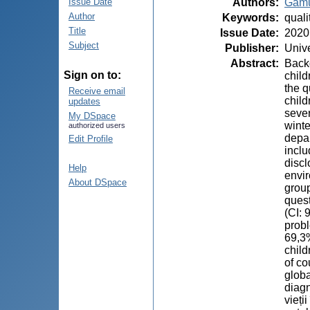
Authors
:
Gamu
Issue Date
Author
Keywords
:
quali
Title
Issue Date
:
2020
Subject
Publisher
:
Unive
Abstract
:
Backg
Sign on to:
child
the q
Receive email
child
updates
sever
My DSpace
winte
authorized users
depar
Edit Profile
inclu
discl
Help
envir
About DSpace
group
quest
(CI: 
probl
69,3%
child
of co
globa
diagn
vieți