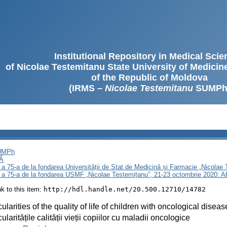
Institutional Repository in Medical Sci
of Nicolae Testemitanu State University of Medici
of the Republic of Moldova
(IRMS –
Nicolae Testemitanu
SUMPh
SUMPh
Ă
 a 75-a de la fondarea Universității de Stat de Medicină și Farmacie „Nicola
i a 75-a de la fondarea USMF „Nicolae Testemițanu”, 21-23 octombrie 2020: A
ink to this item:
http://hdl.handle.net/20.500.12710/14782
cularities of the quality of life of children with oncological diseas
cularitățile calității vieții copiilor cu maladii oncologice