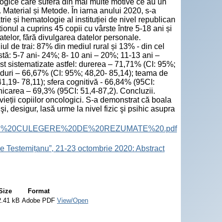
ologice care suferă din mai multe motive ce au un
i. Material și Metode. În iarna anului 2020, s-a
trie și hematologie al instituției de nivel republican
nul a cuprins 45 copii cu vârste între 5-18 ani și
atelor, fără divulgarea datelor personale.
ul de trai: 87% din mediul rural și 13% - din cel
stă: 5-7 ani- 24%; 8- 10 ani – 20%; 11-13 ani –
st sistematizate astfel: durerea – 71,71% (CI: 95%;
eduri – 66,67% (CI: 95%; 48,20- 85,14); teama de
41,19- 78,11); sfera cognitivă - 66,84% (95CI:
nicarea – 69,3% (95CI: 51,4-87,2). Concluzii.
vieții copiilor oncologici. S-a demonstrat că boala
şi, desigur, lasă urme la nivel fizic şi psihic asupra
ract%20Book.%20CULEGERE%20DE%20REZUMATE%20.pdf
e Testemițanu”, 21-23 octombrie 2020: Abstract
Size
Format
2.41 kB
Adobe PDF
View/Open