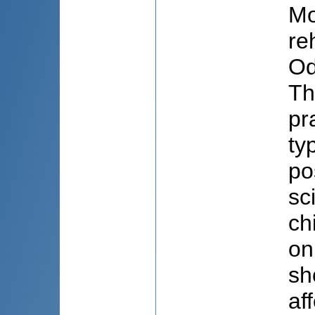
Mo
re
Od
Th
pr
ty
po
sc
ch
on
sh
af