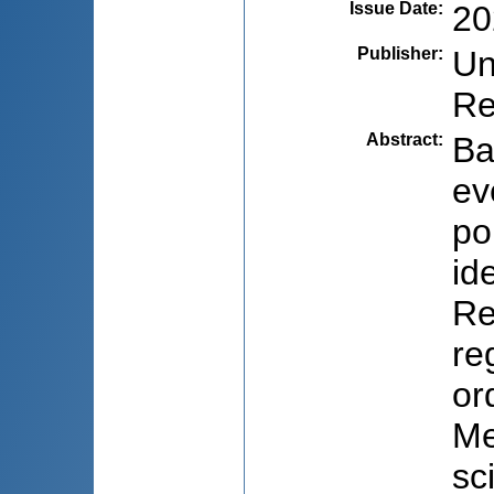
Issue Date
:
20
Publisher
:
Un
Re
Abstract
:
Ba
ev
po
id
Re
re
or
Me
sc