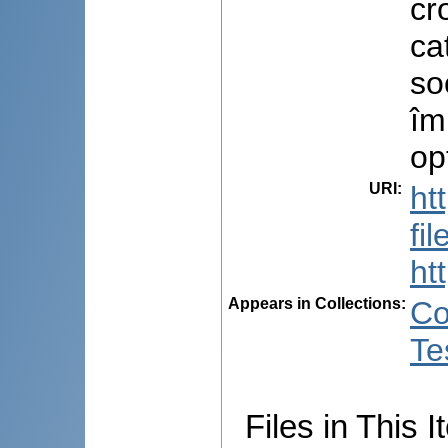
cr
ca
so
îm
op
URI
:
ht
fi
ht
Appears in Collections:
Co
Te
Files in This I