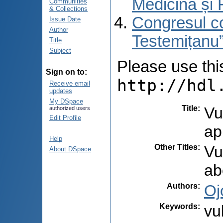
Medicină și 
Communities
& Collections
Congresul co
Issue Date
Author
Testemițanu”
Title
Subject
Please use this 
Sign on to:
http://hdl
Receive email
updates
My DSpace
Title
:
Vu
authorized users
Edit Profile
ap
Help
Other Titles
:
Vu
About DSpace
ab
Authors
:
Oj
Keywords
:
vu