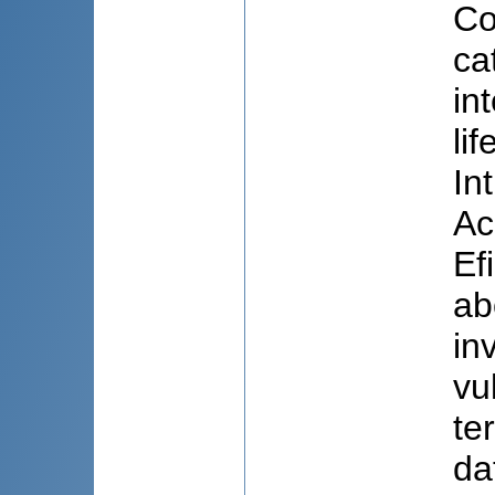
Co
ca
in
li
In
Ac
Efi
ab
in
vu
te
da