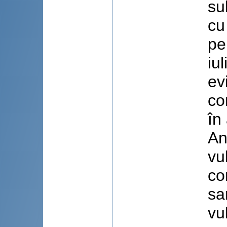
su
cu
pe
iu
ev
co
în
An
vu
co
sa
vu