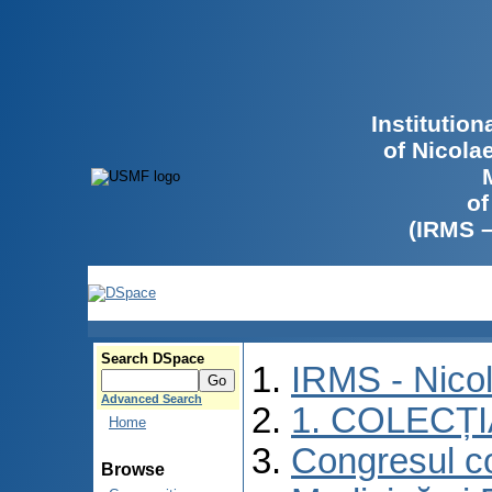
Institutio
of Nicola
of
(IRMS 
Search DSpace
IRMS - Nico
Advanced Search
1. COLECȚ
Home
Congresul co
Browse