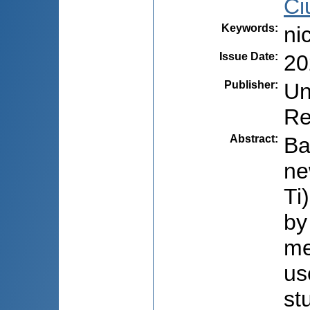
Ci
Keywords
:
ni
Issue Date
:
20
Publisher
:
Un
Re
Abstract
:
Ba
ne
Ti
by
me
us
st