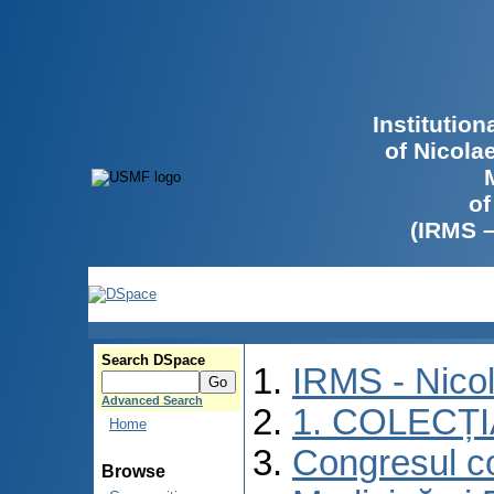
Institutio
of Nicola
of
(IRMS 
Search DSpace
IRMS - Nico
Advanced Search
1. COLECȚ
Home
Congresul co
Browse