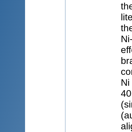
th
li
th
Ni
ef
br
co
Ni
40
(s
(a
al