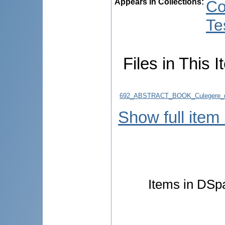
Appears in Collections:
Co
Te
Files in This I
692_ABSTRACT_BOOK_Culegere_d
Show full item
Items in DSpa