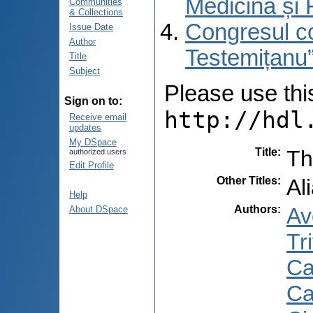
Medicină și 
Communities
& Collections
Congresul co
Issue Date
Author
Testemițanu”
Title
Subject
Please use this 
Sign on to:
http://hdl
Receive email
updates
My DSpace
Title
:
Th
authorized users
Edit Profile
Other Titles
:
Ali
Help
Authors
:
Av
About DSpace
Tr
Ca
Ca