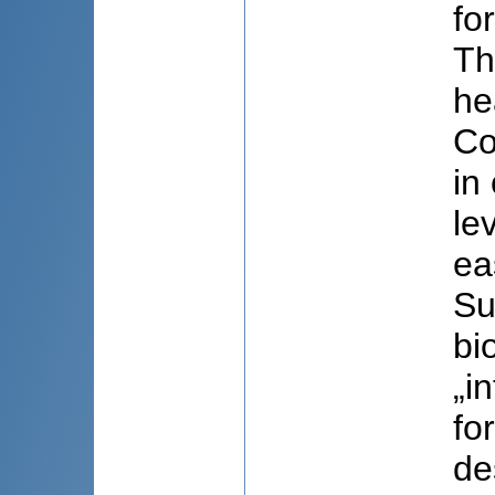
fo
Th
he
Co
in
le
ea
Su
bi
„i
fo
de