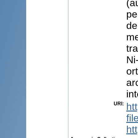
(a
pe
de
me
tr
Ni
or
ar
in
URI
:
ht
fi
ht