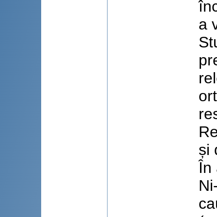
în
a v
St
pr
re
or
re
Re
și
În
Ni
ca