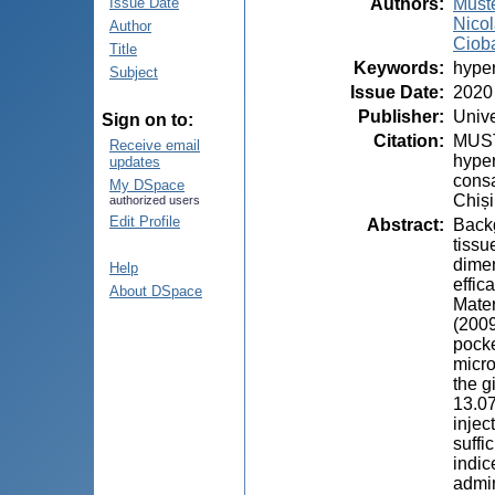
Authors
:
Must
Issue Date
Nico
Author
Ciob
Title
Keywords
:
hyper
Subject
Issue Date
:
2020
Publisher
:
Unive
Sign on to:
Citation
:
MUST
Receive email
hyper
updates
consa
My DSpace
Chiși
authorized users
Edit Profile
Abstract
:
Backg
tissu
dimen
Help
effic
About DSpace
Mater
(2009
pocke
micro
the g
13.07
injec
suffi
indic
admin