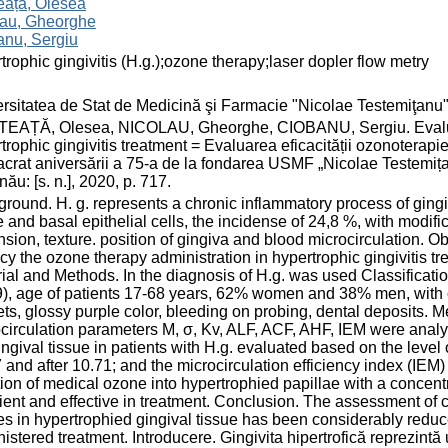
eață, Olesea
lau, Gheorghe
anu, Sergiu
trophic gingivitis (H.g.);ozone therapy;laser dopler flow metry
rsitatea de Stat de Medicină şi Farmacie "Nicolae Testemiţanu
EAȚĂ, Olesea, NICOLAU, Gheorghe, CIOBANU, Sergiu. Evaluati
trophic gingivitis treatment = Evaluarea eficacității ozonoterapiei
crat aniversării a 75-a de la fondarea USMF „Nicolae Testemița
nău: [s. n.], 2020, p. 717.
round. H. g. represents a chronic inflammatory process of gingiva
e and basal epithelial cells, the incidense of 24,8 %, with modifi
sion, texture. position of gingiva and blood microcirculation. O
acy the ozone therapy administration in hypertrophic gingivitis 
ial and Methods. In the diagnosis of H.g. was used Classificat
), age of patients 17-68 years, 62% women and 38% men, with co
ts, glossy purple color, bleeding on probing, dental deposits.
circulation parameters M, σ, Kv, ALF, ACF, AHF, IEM were analyz
ingival tissue in patients with H.g. evaluated based on the level 
 and after 10.71; and the microcirculation efficiency index (IEM
tion of medical ozone into hypertrophied papillae with a concen
cient and effective in treatment. Conclusion. The assessment of 
es in hypertrophied gingival tissue has been considerably reduced
istered treatment. Introducere. Gingivita hipertrofică reprezintă 