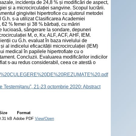
 bazale, incidența de 24,8 % și modificări de aspect,
iei și a microcirculației sangvine. Scopul lucrării.
amentul gingivitei hipertrofice cu ajutorul metodei
 G.h. s-a utilizat Clasificarea Academiei
 62 % femei și 38 % bărbați, cu măriri
cee lucioasă, sângerare la sondare, depuneri
rocirculației M, σ, Kv, ALF, ACF, AHF, IEM.
cienții cu G.h. evaluat în baza nivelului de
 al indicelui eficacității microcirculației (IEM)
 medical în papilele hipertrofiate cu o
atament. Concluzii. Evaluarea modificărilor indicilor
ofiat s-au redus considerabil, ceea ce atestă o
ract%20Book.%20CULEGERE%20DE%20REZUMATE%20.pdf
e Testemițanu”, 21-23 octombrie 2020: Abstract
Size
Format
0.31 kB
Adobe PDF
View/Open