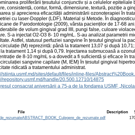
minarea proliferării țesutului conjunctiv și a celulelor epiteliale
re, consistență, contur, formă, dimensiune, textură, poziție a ging
area și aprecierea eficacității administrării ozonoterapiei în trat
etriei cu laser-Doppler (LDF). Material și Metode. În diagnosticul
cane de Parodontologie (2009), vârsta pacienților de 17-68 ani,
derabile de volum gingival grad IIII, pungi false, culoare viola
re. S-a injectat O2-O3 8- 10 mg/mL. S-au analizat parametrii mic
tate. Astfel, statusul perfuziei sangvine în țesutul gingival la pa
circulație (M) reprezintă: până la tratament 13,07 și după 10,71; și
la tratament 1,14 și după 0,79. Injectarea submucoasă a ozonului
ntrație de 8-10 mg/mL s-a dovedit a fi suficientă și eficace în tr
circulației sangvine capilare (M, IEM) în țesutul gingival hipertr
citate ridicată a tratamentului administrat.
s://stiinta.usmf.md/sites/default/files/inline-files/Abst
://repository.usmf.md/handle/20.500.12710/14875
esul consacrat aniversării a 75-a de la fondarea USMF „Nicola
File
Description
e_rezumateABSTRACT_BOOK_Culegere_de_rezumate.pdf
17