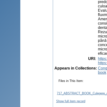
predo
culoa
Evalu
fluxm
Ameri
consi
denta
Rezul
micro
până 
conce
micro
efica
URI
:
http
https
Appears in Collections:
Congr
book
Files in This Item:
717_ABSTRACT_BOOK_Culegere_d
Show full item record