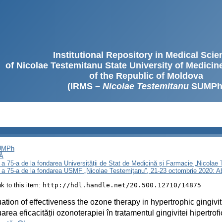
Institutional Repository in Medical Sci
of Nicolae Testemitanu State University of Medici
of the Republic of Moldova
(IRMS –
Nicolae Testemitanu
SUMPh
SUMPh
Ă
 a 75-a de la fondarea Universității de Stat de Medicină și Farmacie „Nicola
i a 75-a de la fondarea USMF „Nicolae Testemițanu”, 21-23 octombrie 2020: A
ink to this item:
http://hdl.handle.net/20.500.12710/14875
ation of effectiveness the ozone therapy in hypertrophic gingivit
area eficacității ozonoterapiei în tratamentul gingivitei hipertrof