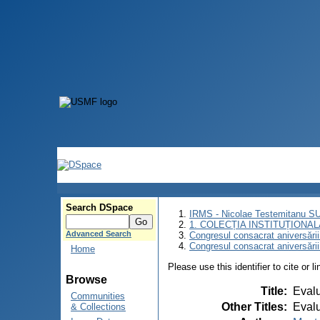
Search DSpace
IRMS - Nicolae Testemitanu 
1. COLECȚIA INSTITUȚIONAL
Advanced Search
Congresul consacrat aniversării
Congresul consacrat aniversări
Home
Please use this identifier to cite or l
Browse
Title
:
Evalu
Communities
Other Titles
:
Evalu
& Collections