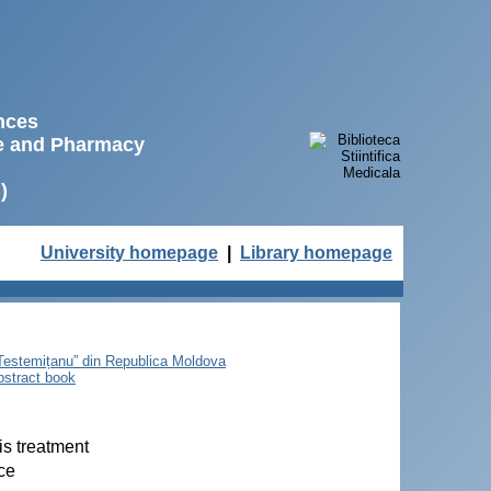
ences
ne and Pharmacy
)
University homepage
|
Library homepage
e Testemițanu” din Republica Moldova
bstract book
is treatment
ice