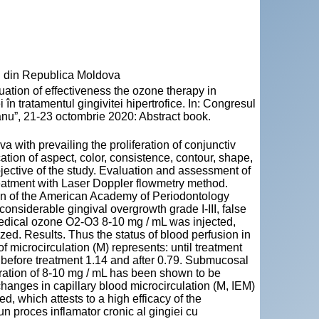
" din Republica Moldova
on of effectiveness the ozone therapy in
 în tratamentul gingivitei hipertrofice. In: Congresul
nu”, 21-23 octombrie 2020: Abstract book.
 with prevailing the proliferation of conjunctiv
cation of aspect, color, consistence, contour, shape,
bjective of the study. Evaluation and assessment of
treatment with Laser Doppler flowmetry method.
ion of the American Academy of Periodontology
nsiderable gingival overgrowth grade I-III, false
 Medical ozone O2-O3 8-10 mg / mL was injected,
ed. Results. Thus the status of blood perfusion in
of microcirculation (M) represents: until treatment
) before treatment 1.14 and after 0.79. Submucosal
tration of 8-10 mg / mL has been shown to be
changes in capillary blood microcirculation (M, IEM)
, which attests to a high efficacy of the
un proces inflamator cronic al gingiei cu