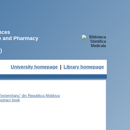
ences
ne and Pharmacy
)
University homepage
|
Library homepage
e Testemițanu” din Republica Moldova
bstract book