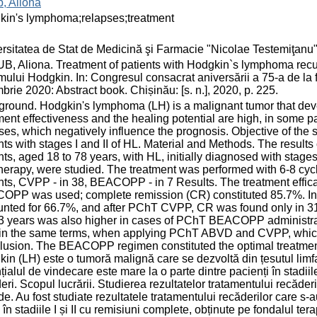
, Aliona
kin's lymphoma;relapses;treatment
rsitatea de Stat de Medicină şi Farmacie "Nicolae Testemiţanu
, Aliona. Treatment of patients with Hodgkin`s lymphoma recurr
mului Hodgkin. In: Congresul consacrat aniversării a 75-a de l
brie 2020: Abstract book. Chișinău: [s. n.], 2020, p. 225.
round. Hodgkin's lymphoma (LH) is a malignant tumor that devel
ment effectiveness and the healing potential are high, in some pa
ses, which negatively influence the prognosis. Objective of the st
nts with stages I and II of HL. Material and Methods. The results
nts, aged 18 to 78 years, with HL, initially diagnosed with stages 
therapy, were studied. The treatment was performed with 6-8 c
nts, CVPP - in 38, BEACOPP - in 7 Results. The treatment effi
OPP was used; complete remission (CR) constituted 85.7%. In
nted for 66.7%, and after PChT CVPP, CR was found only in 31
3 years was also higher in cases of PChT BEACOPP administra
in the same terms, when applying PChT ABVD and CVPP, which 
usion. The BEACOPP regimen constituted the optimal treatment
in (LH) este o tumoră malignă care se dezvoltă din țesutul limfat
țialul de vindecare este mare la o parte dintre pacienți în stadi
eri. Scopul lucrării. Studierea rezultatelor tratamentului recăderilor
e. Au fost studiate rezultatele tratamentului recăderilor care s-a
al în stadiile I și II cu remisiuni complete, obținute pe fondalul te