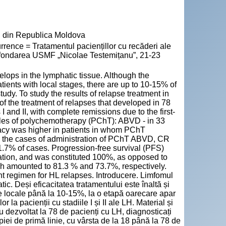
" din Republica Moldova
ence = Tratamentul paciențillor cu recăderi ale
a fondarea USMF „Nicolae Testemițanu”, 21-23
ops in the lymphatic tissue. Although the
tients with local stages, there are up to 10-15% of
udy. To study the results of relapse treatment in
 of the treatment of relapses that developed in 78
I and II, with complete remissions due to the first-
ycles of polychemotherapy (PChT): ABVD - in 33
cacy was higher in patients in whom PChT
 the cases of administration of PChT ABVD, CR
.7% of cases. Progression-free survival (PFS)
tion, and was constituted 100%, as opposed to
amounted to 81.3 % and 73.7%, respectively.
 regimen for HL relapses. Introducere. Limfomul
ic. Deși eficacitatea tratamentului este înaltă și
ile locale până la 10-15%, la o etapă oarecare apar
 la pacienții cu stadiile I și II ale LH. Material și
u dezvoltat la 78 de pacienți cu LH, diagnosticați
rapiei de primă linie, cu vârsta de la 18 până la 78 de