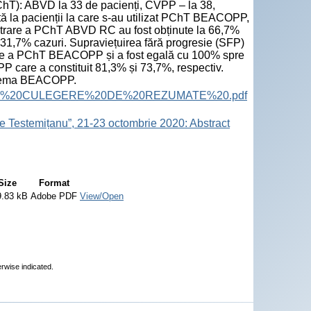
(PChT): ABVD la 33 de pacienți, CVPP – la 38,
tă la pacienții la care s-au utilizat PChT BEACOPP,
istrare a PChT ABVD RC au fost obținute la 66,7%
 31,7% cazuri. Supraviețuirea fără progresie (SFP)
trare a PChT BEACOPP și a fost egală cu 100% spre
 care a constituit 81,3% și 73,7%, respectiv.
schema BEACOPP.
ract%20Book.%20CULEGERE%20DE%20REZUMATE%20.pdf
e Testemițanu”, 21-23 octombrie 2020: Abstract
Size
Format
9.83 kB
Adobe PDF
View/Open
erwise indicated.