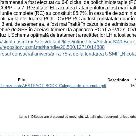
Tratamentul a fost efectuat cu 6-8 cicluri de polichimioterapie 
PP - la 7. Rezultate. Eficacitatea tratamentului a fost mai înal
iunile complete (RC) au constituit 85,7%. În cazurile de admin
nți, iar la efectuarea PChT CVPP RC au fost constatate doar în
 3 ani, de asemenea, a fost mai înaltă în cazurile de adminis
bire de SFP în aceiași termeni la aplicarea PChT ABVD și CVPP
uzii. Schema optimală de tratament a recăderilor LH a fost 
s://stiinta.usmf.md/sites/default/files/inline-files/Abst
://repository.usmf.md/handle/20.500.12710/14888
esul consacrat aniversării a 75-a de la fondarea USMF „Nicola
File
Description
e_rezumateABSTRACT_BOOK_Culegere_de_rezumate.pdf
16
Items in DSpace are protected by copyright, with all rights reserved, unless oth