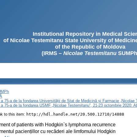
Institutional Repository in Medical Sci
of Nicolae Testemitanu State University of Medici
of the Republic of Moldova
(IRMS –
Nicolae Testemitanu
SUMPh
SUMPh
Ă
 a 75-a de la fondarea Universității de Stat de Medicină și Farmacie „Nicola
i a 75-a de la fondarea USMF „Nicolae Testemițanu”, 21-23 octombrie 2020: A
ink to this item:
http://hdl.handle.net/20.500.12710/14888
ment of patients with Hodgkin`s lymphoma recurrence
mentul paciențillor cu recăderi ale limfomului Hodgkin