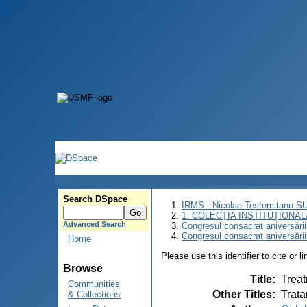
Search DSpace
IRMS - Nicolae Testemitanu 
1. COLECȚIA INSTITUȚIONAL
Advanced Search
Congresul consacrat aniversării
Congresul consacrat aniversări
Home
Please use this identifier to cite or l
Browse
Title
:
Treat
Communities
Other Titles
:
Trata
& Collections