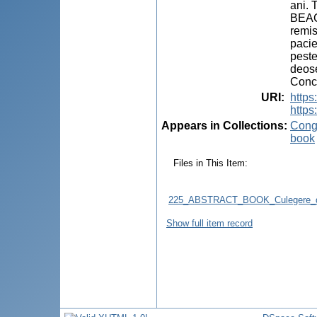
ani. 
BEACO
remis
pacie
peste
deose
Concl
URI
:
http
https
Appears in Collections:
Congr
book
Files in This Item:
225_ABSTRACT_BOOK_Culegere_d
Show full item record