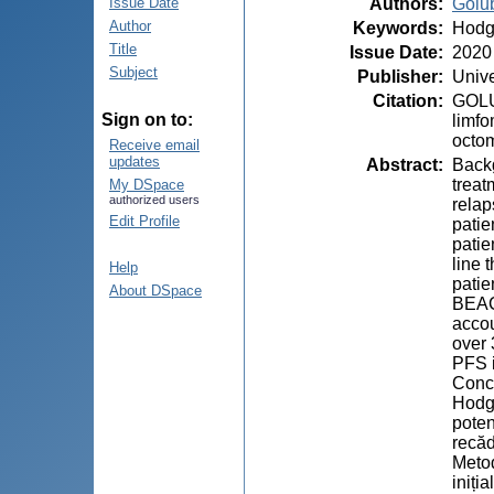
Authors
:
Golub
Issue Date
Author
Keywords
:
Hodg
Title
Issue Date
:
2020
Subject
Publisher
:
Unive
Citation
:
GOLUB
Sign on to:
limfo
octom
Receive email
updates
Abstract
:
Backg
treat
My DSpace
authorized users
relap
Edit Profile
patie
patie
line 
Help
patie
About DSpace
BEAC
accou
over 
PFS 
Concl
Hodgk
poten
recăd
Metod
iniți