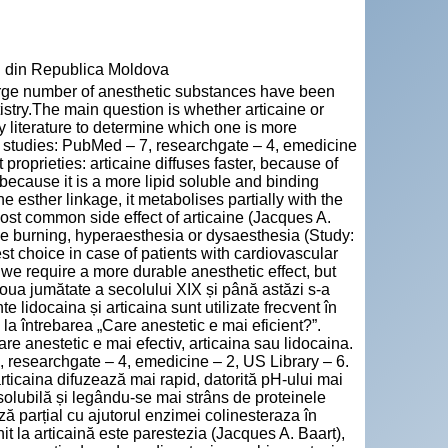
" din Republica Moldova
large number of anesthetic substances have been
istry.The main question is whether articaine or
ty literature to determine which one is more
l studies: PubMed – 7, researchgate – 4, emedicine
 proprieties: articaine diffuses faster, because of
, because it is a more lipid soluble and binding
e esther linkage, it metabolises partially with the
ost common side effect of articaine (Jacques A.
ke burning, hyperaesthesia or dysaesthesia (Study:
st choice in case of patients with cardiovascular
 we require a more durable anesthetic effect, but
oua jumătate a secolului XIX și până astăzi s-a
lidocaina și articaina sunt utilizate frecvent în
a întrebarea „Care anestetic e mai eficient?”.
care anestetic e mai efectiv, articaina sau lidocaina.
7, researchgate – 4, emedicine – 2, US Library – 6.
articaina difuzează mai rapid, datorită pH-ului mai
osolubilă și legându-se mai strâns de proteinele
 parțial cu ajutorul enzimei colinesteraza în
nit la articaină este parestezia (Jacques A. Baart),