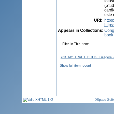
totuș
(Stud
cardi
este 
URI
:
http
https
Appears in Collections:
Congr
book
Files in This Item:
733_ABSTRACT_BOOK_Culegere_d
Show full item record
DSpace Soft