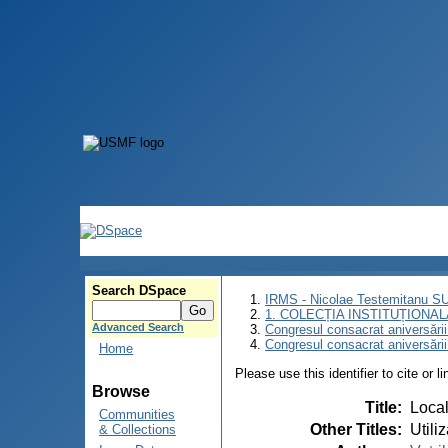
Search DSpace
IRMS - Nicolae Testemitanu 
1. COLECȚIA INSTITUȚIONAL
Advanced Search
Congresul consacrat aniversării
Congresul consacrat aniversări
Home
Please use this identifier to cite or l
Browse
Title
:
Local
Communities
Other Titles
:
Utili
& Collections