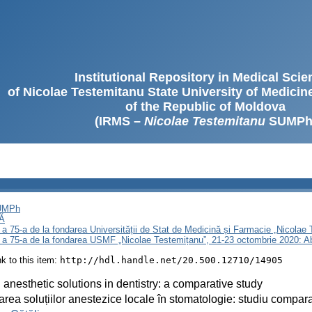
Institutional Repository in Medical Sci
of Nicolae Testemitanu State University of Medici
of the Republic of Moldova
(IRMS –
Nicolae Testemitanu
SUMPh
SUMPh
Ă
 a 75-a de la fondarea Universității de Stat de Medicină și Farmacie „Nicola
i a 75-a de la fondarea USMF „Nicolae Testemițanu”, 21-23 octombrie 2020: A
ink to this item:
http://hdl.handle.net/20.500.12710/14905
 anesthetic solutions in dentistry: a comparative study
zarea soluțiilor anestezice locale în stomatologie: studiu compara