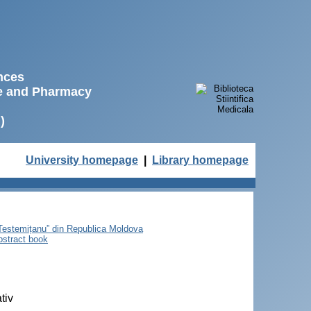
ences
ne and Pharmacy
)
University homepage
|
Library homepage
e Testemițanu” din Republica Moldova
bstract book
tiv