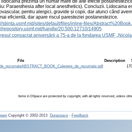
i lidocaina prezintă un număr mare de alte efecte postanestezice
iu: Paraesthesia after local anesthetics). Concluzii. Lidocaina e
ovascular, pentru alergici, gravide și copii, dar atunci când ave
mai eficientă, dar apare riscul paresteziei postanestezice.
s://stiinta.usmf.md/sites/default/files/inline-files/Abst
://repository.usmf.md/handle/20.500.12710/14905
esul consacrat aniversării a 75-a de la fondarea USMF „Nicola
File
Description
e_rezumateABSTRACT_BOOK_Culegere_de_rezumate.pdf
17
Items in DSpace are protected by copyright, with all rights reserved, unless oth
ware
Copyright © 2002-2013
Duraspace
-
Feedback