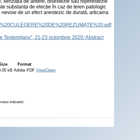
, senzația de ardere, disestezie sau hiperestezie
ste substanța de elecție în caz de teren patologic
m nevoie de un efect anestezic de durată, articaina
ract%20Book.%20CULEGERE%20DE%20REZUMATE%20.pdf
e Testemițanu”, 21-23 octombrie 2020: Abstract
Size
Format
0.05 kB
Adobe PDF
View/Open
erwise indicated.