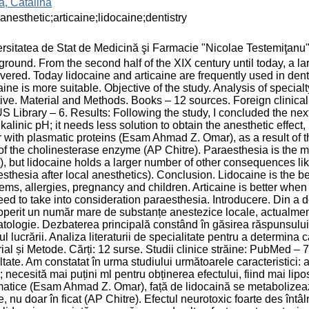
la, Cătălina
 anesthetic;articaine;lidocaine;dentistry
rsitatea de Stat de Medicină şi Farmacie "Nicolae Testemiţanu
round. From the second half of the XIX century until today, a 
vered. Today lidocaine and articaine are frequently used in dent
aine is more suitable. Objective of the study. Analysis of special
tive. Material and Methods. Books – 12 sources. Foreign clinica
US Library – 6. Results: Following the study, I concluded the next
lkalinic pH; it needs less solution to obtain the anesthetic effect
r with plasmatic proteins (Esam Ahmad Z. Omar), as a result of th
of the cholinesterase enzyme (AP Chitre). Paraesthesia is the m
), but lidocaine holds a larger number of other consequences li
sthesia after local anesthetics). Conclusion. Lidocaine is the be
ems, allergies, pregnancy and children. Articaine is better when
ed to take into consideration paraesthesia. Introducere. Din a d
perit un număr mare de substanțe anestezice locale, actualmente 
tologie. Dezbaterea principală constând în găsirea răspunsului l
l lucrării. Analiza literaturii de specialitate pentru a determina 
ial și Metode. Cărți: 12 surse. Studii clinice străine: PubMed – 
tate. Am constatat în urma studiului următoarele caracteristici: 
; necesită mai puțini ml pentru obținerea efectului, fiind mai lip
atice (Esam Ahmad Z. Omar), față de lidocaină se metabolizează
, nu doar în ficat (AP Chitre). Efectul neurotoxic foarte des întâl