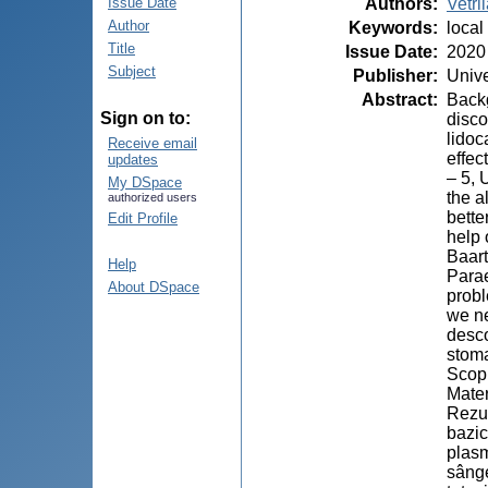
Authors
:
Vetri
Issue Date
Author
Keywords
:
local
Title
Issue Date
:
2020
Subject
Publisher
:
Unive
Abstract
:
Backg
Sign on to:
disco
lidoc
Receive email
effec
updates
– 5, 
My DSpace
the a
authorized users
bette
Edit Profile
help 
Baart
Help
Parae
About DSpace
probl
we ne
desco
stoma
Scopu
Mater
Rezul
bazic
plasm
sânge