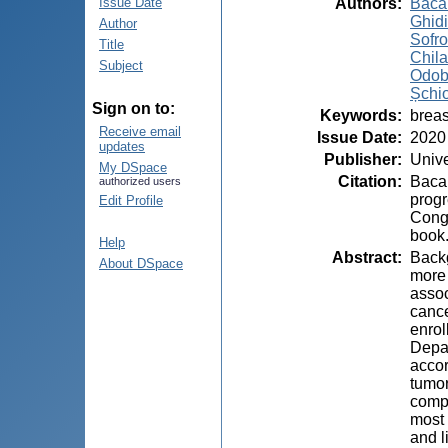
Authors
:
Bacal
Issue Date
Ghidi
Author
Sofro
Title
Chil
Subject
Odob
Șchio
Sign on to:
Keywords
:
breas
Receive email
Issue Date
:
2020
updates
Publisher
:
Unive
My DSpace
Citation
:
Bacal
authorized users
progr
Edit Profile
Congr
book.
Help
Abstract
:
Backg
About DSpace
more 
assoc
cance
enro
Depar
accor
tumor
compa
most 
and l