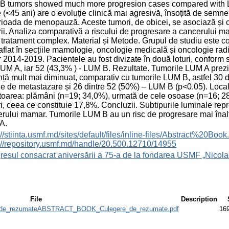
B tumors showed much more progresion cases compared with LU
e (<45 ani) are o evoluție clinică mai agresivă, însoțită de sem
rioada de menopauză. Aceste tumori, de obicei, se asociază și c
rii. Analiza comparativă a riscului de progresare a cancerului 
tratament complex. Material și Metode. Grupul de studiu este c
aflat în secțiile mamologie, oncologie medicală și oncologie rad
r 2014-2019. Pacientele au fost divizate în două loturi, conform 
LUM A, iar 52 (43,3% ) - LUM B. Rezultate. Tumorile LUM A prezi
nță mult mai diminuat, comparativ cu tumorile LUM B, astfel 30 
 de metastazare și 26 dintre 52 (50%) – LUM B (p˂0.05). Locali
oarea: plămâni (n=19; 34,0%), urmată de cele osoase (n=16; 28,
i, ceea ce constituie 17,8%. Concluzii. Subtipurile luminale repre
rului mamar. Tumorile LUM B au un risc de progresare mai înalt
A.
s://stiinta.usmf.md/sites/default/files/inline-files/Abst
://repository.usmf.md/handle/20.500.12710/14955
esul consacrat aniversării a 75-a de la fondarea USMF „Nicola
File
Description
e_rezumateABSTRACT_BOOK_Culegere_de_rezumate.pdf
16