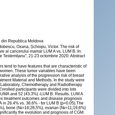
" din Republica Moldova
Odobescu, Oxana, Șchiopu, Victor. The risk of
are al cancerului mamar LUM A vs. LUM B. In:
e Testemițanu”, 21-23 octombrie 2020: Abstract
tend to have features that are characteristic of
 women. These tumor variables have been
ative analysis of the progression risk of breast
atment Material and Methods. In the study were
y Laboratory, Chemotherapy and Radiotherapy
nrolled participants were divided into lots
e LUMA and 52 (43.3%) -LUM B. Results. LUM A
ex treatment outcomes and disease prognosis
 in 26.4% vs. 36.6% - for LUM B (p˂0.05).The
0%), bone (№=16;28,5%), ovarian (№=11;19,6%)
nificantly the evolution and prognosis of CGM.