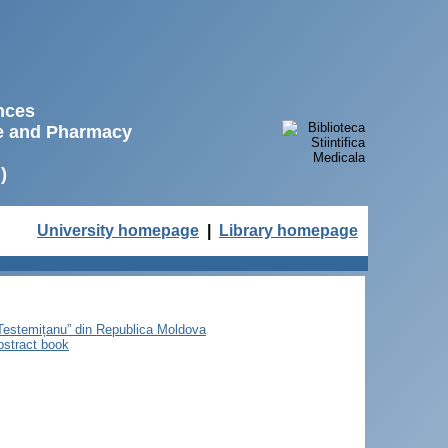
ences
ne and Pharmacy
)
University homepage
|
Library homepage
e Testemițanu” din Republica Moldova
bstract book