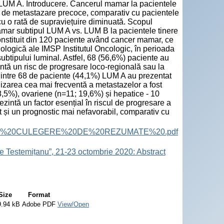
M A. Introducere. Cancerul mamar la pacientele
ne de metastazare precoce, comparativ cu pacientele
u o rată de supraviețuire diminuată. Scopul
mamar subtipul LUM A vs. LUM B la pacientele tinere
onstituit din 120 paciente având cancer mamar, ce
iologică ale IMSP Institutul Oncologic, în perioada
subtipului luminal. Astfel, 68 (56,6%) paciente au
ntă un risc de progresare loco-regională sau la
dintre 68 de paciente (44,1%) LUM A au prezentat
zarea cea mai frecventă a metastazelor a fost
5%), ovariene (n=11; 19,6%) și hepatice - 10
zintă un factor esențial în riscul de progresare a
 și un prognostic mai nefavorabil, comparativ cu
ract%20Book.%20CULEGERE%20DE%20REZUMATE%20.pdf
e Testemițanu”, 21-23 octombrie 2020: Abstract
Size
Format
9.94 kB
Adobe PDF
View/Open