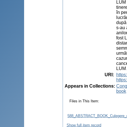
LUM 
tiner
în pe
lucră
după 
s-au 
anilo
fost 
dista
semne
următ
cazur
cance
LUM 
URI
:
http
https
Appears in Collections:
Congr
book
Files in This Item:
588_ABSTRACT_BOOK_Culegere_d
Show full item record