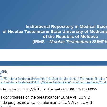
Institutional Repository in Medical Sci
of Nicolae Testemitanu State University of Medici
of the Republic of Moldova
(IRMS –
Nicolae Testemitanu
SUMPh
SUMPh
Ă
 a 75-a de la fondarea Universității de Stat de Medicină și Farmacie „Nicola
i a 75-a de la fondarea USMF „Nicolae Testemițanu”, 21-23 octombrie 2020: A
ink to this item:
http://hdl.handle.net/20.500.12710/14955
isk of progression the breast cancer LUM A vs. LUM B
l de progresare al cancerului mamar LUM A vs. LUM B