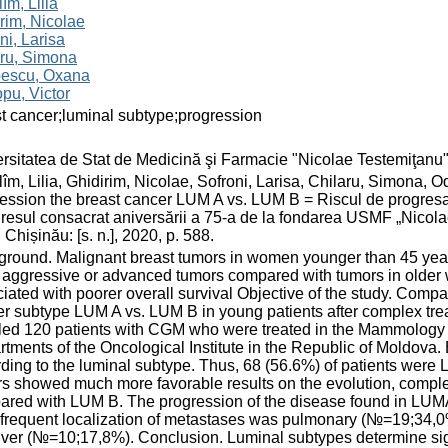
îm, Lilia
rim, Nicolae
ni, Larisa
aru, Simona
escu, Oxana
pu, Victor
t cancer;luminal subtype;progression
rsitatea de Stat de Medicină şi Farmacie "Nicolae Testemiţanu
îm, Lilia, Ghidirim, Nicolae, Sofroni, Larisa, Chilaru, Simona, 
ession the breast cancer LUM A vs. LUM B = Riscul de progres
esul consacrat aniversării a 75-a de la fondarea USMF „Nicola
 Chișinău: [s. n.], 2020, p. 588.
round. Malignant breast tumors in women younger than 45 years 
aggressive or advanced tumors compared with tumors in older
iated with poorer overall survival Objective of the study. Compar
r subtype LUM A vs. LUM B in young patients after complex tre
lled 120 patients with CGM who were treated in the Mammolog
tments of the Oncological Institute in the Republic of Moldova. E
ding to the luminal subtype. Thus, 68 (56.6%) of patients wer
s showed much more favorable results on the evolution, compl
red with LUM B. The progression of the disease found in LUMA
frequent localization of metastases was pulmonary (№=19;34,
iver (№=10;17,8%). Conclusion. Luminal subtypes determine sig