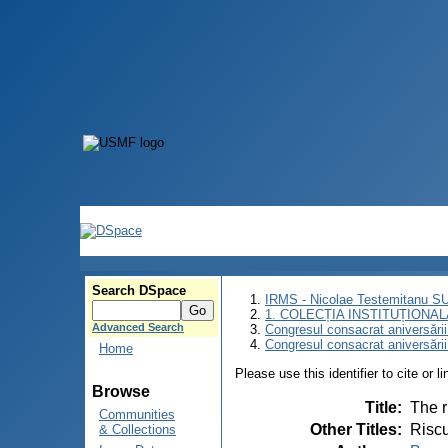
Search DSpace
IRMS - Nicolae Testemitanu 
1. COLECȚIA INSTITUȚIONAL
Advanced Search
Congresul consacrat aniversării
Congresul consacrat aniversări
Home
Please use this identifier to cite or l
Browse
Title
:
The r
Communities
Other Titles
:
Riscu
& Collections