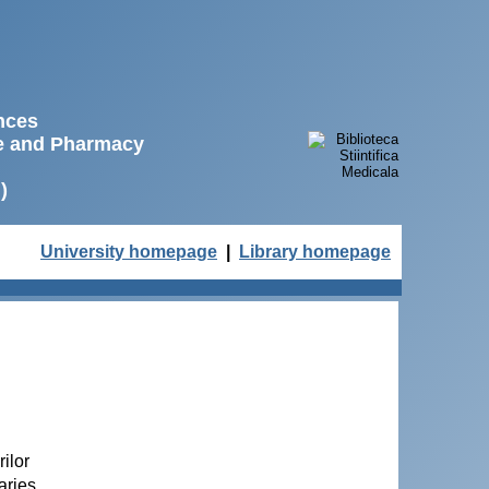
ences
ne and Pharmacy
)
University homepage
|
Library homepage
ilor
aries