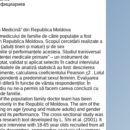
нефициариев
n Medicină” din Republica Moldova
edicului de familie de către populație a fost
ă în Republica Moldova. Scopul cercetării realizate a
(adulți tineri și maturi) și de sex
ilie și performanțele acesteia. Studiul transversal
istenței medicale primare” – un instrument de
at, validat și aplicat selectiv în cadrul interviului
Metodele de analiză statistică au fost: descrierea
mente, calcularea coeficientului Pearson χ2 . Lotul
respondenți a predominat sexul feminin. Evaluarea
 diferă în funcție de vârsta respondenților. În
 studiu nu ne-a permis să facem careva concluzii cu
de familie.
f the population family doctor team has been
priority in the Republic of Moldova. The aim of the
nding on age (young and mature adults) and gender
m and its performance. The cross-sectional study was
esearch tool developed by L. Shi et al. (2001). It
ace interview with 18-65 year olds recruited from all