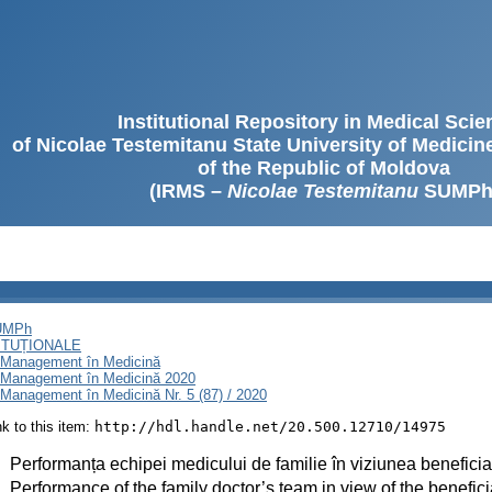
Institutional Repository in Medical Sci
of Nicolae Testemitanu State University of Medici
of the Republic of Moldova
(IRMS –
Nicolae Testemitanu
SUMPh
SUMPh
ITUȚIONALE
i Management în Medicină
i Management în Medicină 2020
Management în Medicină Nr. 5 (87) / 2020
ink to this item:
http://hdl.handle.net/20.500.12710/14975
:
Performanța echipei medicului de familie în viziunea beneficiar
:
Performance of the family doctor’s team in view of the benefici