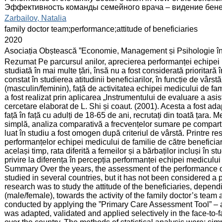
Эффективность команды семейного врача – видение бе
:
Zarbailov, Natalia
:
family doctor team;performance;attitude of beneficiaries
:
2020
:
Asociația Obștească ”Economie, Management și Psihologie î
:
Rezumat Pe parcursul anilor, aprecierea performanței echipei m
studiată în mai multe țări, însă nu a fost considerată prioritar
constat în studierea atitudinii beneficiarilor, în funcție de vârstă 
(masculin/feminin), față de activitatea echipei medicului de fam
a fost realizat prin aplicarea „Instrumentului de evaluare a as
cercetare elaborat de L. Shi și coaut. (2001). Acesta a fost adapt
față în față cu adulți de 18-65 de ani, recrutați din toată țara. 
simplă, analiza comparativă a frecvențelor sumare pe comparti
luat în studiu a fost omogen după criteriul de vârstă. Printre 
performanțelor echipei medicului de familie de către beneficiari
același timp, rata diferită a femeilor și a bărbaților incluși în
privire la diferența în percepția performanței echipei medicului 
Summary Over the years, the assessment of the performance o
studied in several countries, but it has not been considered a 
research was to study the attitude of the beneficiaries, depe
(male/female), towards the activity of the family doctor’s tea
conducted by applying the ”Primary Care Assessment Tool” – a r
was adapted, validated and applied selectively in the face-to-f