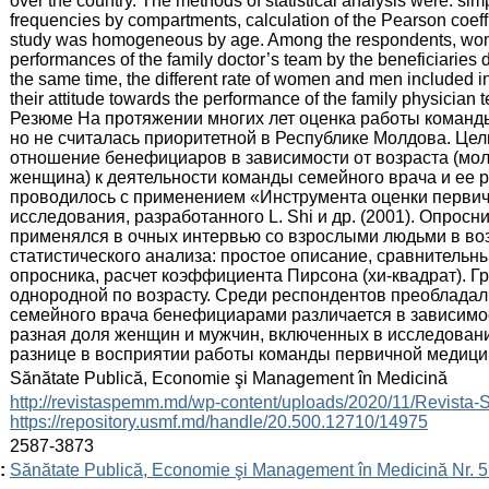
over the country. The methods of statistical analysis were: si
frequencies by compartments, calculation of the Pearson coeffi
study was homogeneous by age. Among the respondents, wom
performances of the family doctor’s team by the beneficiaries 
the same time, the different rate of women and men included i
their attitude towards the performance of the family physician 
Резюме На протяжении многих лет оценка работы команды
но не считалась приоритетной в Республике Молдова. Це
отношение бенефициаров в зависимости от возраста (мол
женщина) к деятельности команды семейного врача и ее 
проводилось с применением «Инструмента оценки первич
исследования, разработанного L. Shi и др. (2001). Опрос
применялся в очных интервью со взрослыми людьми в воз
статистического анализа: простое описание, сравнительн
опросника, расчет коэффициента Пирсона (хи-квадрат). Г
однородной по возрасту. Среди респондентов преобладал
семейного врача бенефициарами различается в зависимос
разная доля женщин и мужчин, включенных в исследовани
разнице в восприятии работы команды первичной медици
:
Sănătate Publică, Economie şi Management în Medicină
:
http://revistaspemm.md/wp-content/uploads/2020/11/Revist
https://repository.usmf.md/handle/20.500.12710/14975
:
2587-3873
:
Sănătate Publică, Economie şi Management în Medicină Nr. 5 