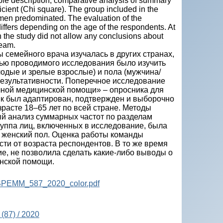
mple description, comparative analysis of summary
cient (Chi square). The group included in the
en predominated. The evaluation of the
differs depending on the age of the respondents. At
n the study did not allow any conclusions about
team.
 семейного врача изучалась в других странах,
лью проводимого исследования было изучить
одые и зрелые взрослые) и пола (мужчина/
результативности. Поперечное исследование
ной медицинской помощи» – опросника для
ник был адаптирован, подтвержден и выборочно
расте 18–65 лет по всей стране. Методы
ый анализ суммарных частот по разделам
руппа лиц, включенных в исследование, была
 женский пол. Оценка работы команды
ти от возраста респондентов. В то же время
е, не позволила сделать какие-либо выводы о
нской помощи.
a-SPEMM_587_2020_color.pdf
(87) / 2020