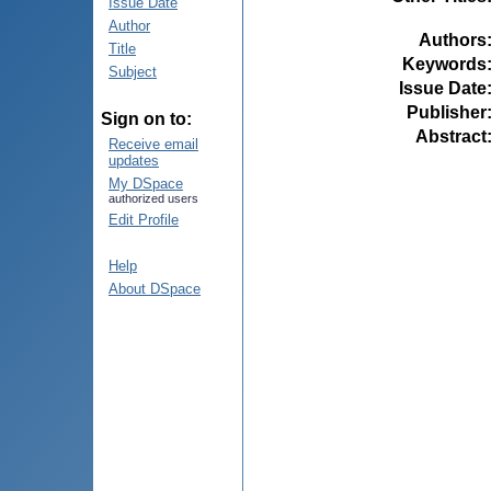
Issue Date
Author
Authors
Title
Keywords
Subject
Issue Date
Publisher
Sign on to:
Abstract
Receive email
updates
My DSpace
authorized users
Edit Profile
Help
About DSpace