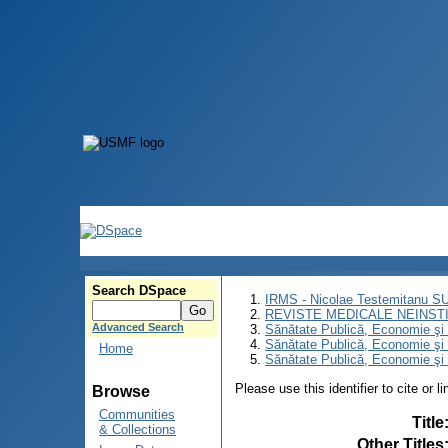
Search DSpace
IRMS - Nicolae Testemitanu 
REVISTE MEDICALE NEINST
Advanced Search
Sănătate Publică, Economie ş
Sănătate Publică, Economie ş
Home
Sănătate Publică, Economie şi 
Please use this identifier to cite or l
Browse
Communities
Title
& Collections
Other Titles