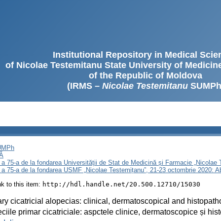
Institutional Repository in Medical Sci
of Nicolae Testemitanu State University of Medici
of the Republic of Moldova
(IRMS –
Nicolae Testemitanu
SUMPh
SUMPh
Ă
 a 75-a de la fondarea Universității de Stat de Medicină și Farmacie „Nicola
i a 75-a de la fondarea USMF „Nicolae Testemițanu”, 21-23 octombrie 2020: A
ink to this item:
http://hdl.handle.net/20.500.12710/15030
ry cicatricial alopecias: clinical, dermatoscopical and histopath
ciile primar cicatriciale: aspctele clinice, dermatoscopice și his