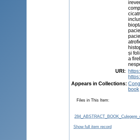
ireve
compl
cicat
inclu
biopt
pacie
pacie
atrof
histo
și fo
a fir
nespe
URI
:
http
https
Appears in Collections:
Congr
book
Files in This Item:
284_ABSTRACT_BOOK_Culegere_d
Show full item record