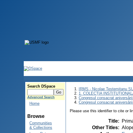
Search DSpace
IRMS - Nicolae Testemitanu 
1. COLECȚIA INSTITUȚIONAL
Advanced Search
Congresul consacrat aniversării
Congresul consacrat aniversări
Home
Please use this identifier to cite or l
Browse
Title
:
Prima
Communities
Other Titles
:
Alope
& Collections