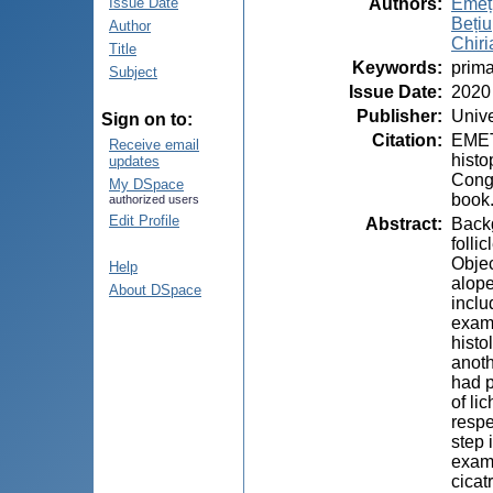
Authors
:
Emeț,
Issue Date
Bețiu
Author
Сhiri
Title
Keywords
:
prima
Subject
Issue Date
:
2020
Publisher
:
Unive
Sign on to:
Citation
:
EMEȚ,
Receive email
histo
updates
Congr
My DSpace
book.
authorized users
Edit Profile
Abstract
:
Backg
folli
Objec
Help
alope
About DSpace
inclu
exami
histo
anoth
had p
of li
respe
step 
exami
cicat