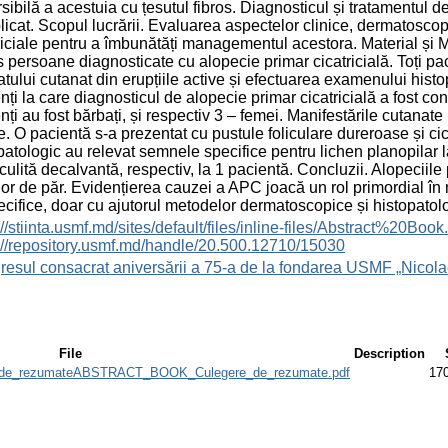
rsibilă a acestuia cu țesutul fibros. Diagnosticul și tratamentul
icat. Scopul lucrării. Evaluarea aspectelor clinice, dermatoscopi
riciale pentru a îmbunătăți managementul acestora. Material și Me
s persoane diagnosticate cu alopecie primar cicatricială. Toți pa
atului cutanat din erupțiile active și efectuarea examenului histop
nți la care diagnosticul de alopecie primar cicatricială a fost co
nți au fost bărbați, și respectiv 3 – femei. Manifestările cutanat
ie. O pacientă s-a prezentat cu pustule foliculare dureroase și ci
patologic au relevat semnele specifice pentru lichen planopilar l
liculită decalvantă, respectiv, la 1 pacientă. Concluzii. Alopeciil
elor de păr. Evidențierea cauzei a APC joacă un rol primordial î
cifice, doar cu ajutorul metodelor dermatoscopice și histopatolo
s://stiinta.usmf.md/sites/default/files/inline-files/Abst
://repository.usmf.md/handle/20.500.12710/15030
esul consacrat aniversării a 75-a de la fondarea USMF „Nicola
File
Description
e_rezumateABSTRACT_BOOK_Culegere_de_rezumate.pdf
17