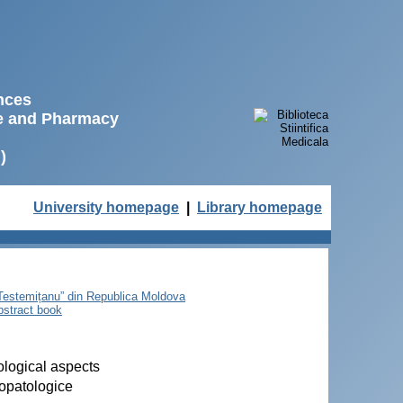
ences
ne and Pharmacy
)
University homepage
|
Library homepage
e Testemițanu” din Republica Moldova
bstract book
ological aspects
topatologice