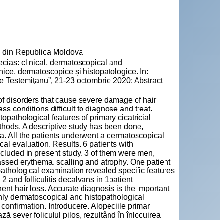
" din Republica Moldova
cias: clinical, dermatoscopical and
inice, dermatoscopice și histopatologice. In:
e Testemițanu”, 21-23 octombrie 2020: Abstract
of disorders that cause severe damage of hair
s conditions difficult to diagnose and treat.
topathological features of primary cicatricial
thods. A descriptive study has been done,
cia. All the patients underwent a dermatoscopical
cal evaluation. Results. 6 patients with
ncluded in present study. 3 of them were men,
ssed erythema, scalling and atrophy. One patient
athological examination revealed specific features
2 and folliculitis decalvans in 1patient
ent hair loss. Accurate diagnosis is the important
only dermatoscopical and histopathological
confirmation. Introducere. Alopeciile primar
ă sever foliculul pilos, rezultând în înlocuirea