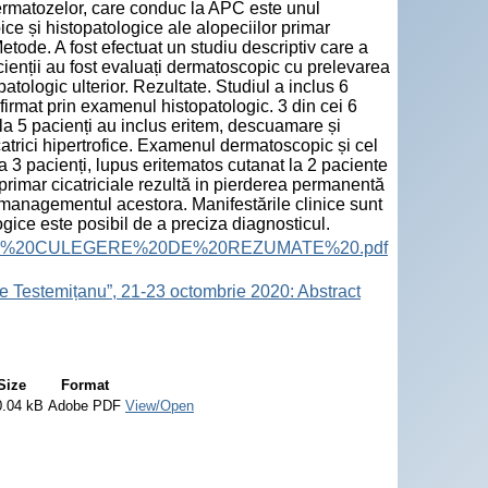
 dermatozelor, care conduc la APC este unul
ce și histopatologice ale alopeciilor primar
tode. A fost efectuat un studiu descriptiv care a
cienții au fost evaluați dermatoscopic cu prelevarea
atologic ulterior. Rezultate. Studiul a inclus 6
nfirmat prin examenul histopatologic. 3 din cei 6
e la 5 pacienți au inclus eritem, descuamare și
catrici hipertrofice. Examenul dermatoscopic și cel
a 3 pacienți, lupus eritematos cutanat la 2 paciente
e primar cicatriciale rezultă in pierderea permanentă
n managementul acestora. Manifestările clinice sunt
gice este posibil de a preciza diagnosticul.
ract%20Book.%20CULEGERE%20DE%20REZUMATE%20.pdf
e Testemițanu”, 21-23 octombrie 2020: Abstract
Size
Format
0.04 kB
Adobe PDF
View/Open