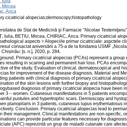
 Iulia
, Mircea
ac, Anca
ry cicatricial alopecias;dermoscopy;histopathology
rsitatea de Stat de Medicină şi Farmacie "Nicolae Testemiţanu
 Iulia, BEȚIU, Mircea, СHIRIAC, Anca. Primary cicatricial alope
pathological aspects = Alopeciile primar cicatriciale: aspctele cl
esul consacrat aniversării a 75-a de la fondarea USMF „Nicola
 Chișinău: [s. n.], 2020, p. 284.
round. Primary cicatricial alopecias (PCAs) represent a group 
cles resulting in scarring and permanent hair loss. PCAs encompas
tive of the study. Evaluation of clinical, dermatoscopical and his
cias for improvement of the disease diagnosis. Material and Me
ding patients with clinical diagnosis of primary cicatricial alope
nation of the skin lesions with further biopsy and histopathologi
logybased diagnosis of primary cicatricial alopecia have been i
er 3 – women. Cutaneous manifestations in 5 patients encompa
ainful pustules and hypertrophic scars. Dermoscopy and hystop
chen planopilaris in 3 patients, cutaneous lupus erythematosus in 
ctively. Conclusion. Primary cicatricial alopecias lead to perman
in their management. Clinical manifestations are non-specific, 
nations can provide particular features necessary for diagnosis 
riciale (APC) reprezintă un grup de maladii cutanate care afecteaz