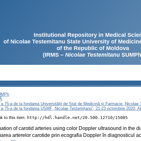
Institutional Repository in Medical Sci
of Nicolae Testemitanu State University of Medici
of the Republic of Moldova
(IRMS –
Nicolae Testemitanu
SUMPh
SUMPh
Ă
 a 75-a de la fondarea Universității de Stat de Medicină și Farmacie „Nicola
i a 75-a de la fondarea USMF „Nicolae Testemițanu”, 21-23 octombrie 2020: A
ink to this item:
http://hdl.handle.net/20.500.12710/15085
ation of carotid arteries using color Doppler ultrasound in the d
area arterelor carotide prin ecografia Doppler în diagnosticul 