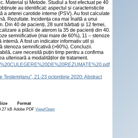
. Material și Metode. Studiul a fost efectuat pe 40
ținute au identificat: aspectul și caracteristicile
 a arterei carotide interne (PSV). Au fost calculate
ună. Rezultate. Incidența cea mai înaltă a unui
n. Din 40 de pacienți, 28 sunt bărbați și 12 femei,
calizare a plăcii de aterom la 35 de pacienți din 40.
oze semnificative (mai mare de 60%), 11 – stenoze
nternă. A fost un indicator informativ util și
ă stenoza semnificativă (>60%). Concluzii.
bilă, care necesită puțin timp pentru a confirma
a ulterioară a modalităților de tratament.
ract%20Book.%20CULEGERE%20DE%20REZUMATE%20.pdf
e Testemițanu”, 21-23 octombrie 2020: Abstract
Size
Format
0.27 kB
Adobe PDF
View/Open