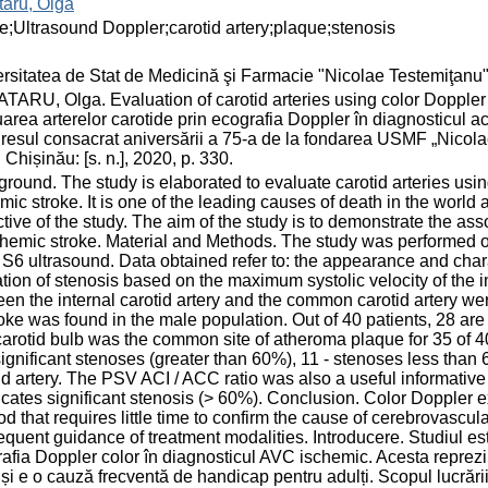
aru, Olga
e;Ultrasound Doppler;carotid artery;plaque;stenosis
rsitatea de Stat de Medicină şi Farmacie "Nicolae Testemiţanu
ARU, Olga. Evaluation of carotid arteries using color Doppler 
area arterelor carotide prin ecografia Doppler în diagnosticul a
esul consacrat aniversării a 75-a de la fondarea USMF „Nicola
 Chișinău: [s. n.], 2020, p. 330.
round. The study is elaborated to evaluate carotid arteries usin
mic stroke. It is one of the leading causes of death in the worl
tive of the study. The aim of the study is to demonstrate the ass
chemic stroke. Material and Methods. The study was performed o
 S6 ultrasound. Data obtained refer to: the appearance and char
tion of stenosis based on the maximum systolic velocity of the i
en the internal carotid artery and the common carotid artery we
roke was found in the male population. Out of 40 patients, 28 a
arotid bulb was the common site of atheroma plaque for 35 of 40
ignificant stenoses (greater than 60%), 11 - stenoses less than 
id artery. The PSV ACI / ACC ratio was also a useful informative 
icates significant stenosis (> 60%). Conclusion. Color Doppler e
d that requires little time to confirm the cause of cerebrovascula
quent guidance of treatment modalities. Introducere. Studiul este
afia Doppler color în diagnosticul AVC ischemic. Acesta reprezin
și e o cauză frecventă de handicap pentru adulți. Scopul lucrări