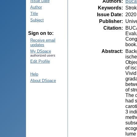
Authors
:
Bucat
Issue Date
Author
Keywords
:
Strok
Title
Issue Date
:
2020
Subject
Publisher
:
Unive
Citation
:
BUCAT
Sign on to:
Evalu
Congr
Receive email
book.
updates
Abstract
:
Backg
My DSpace
authorized users
ische
Edit Profile
Objec
of is
Vivid
Help
grada
About DSpace
betwe
of st
The c
had s
carot
3 ind
metho
subse
ecogr
lume 