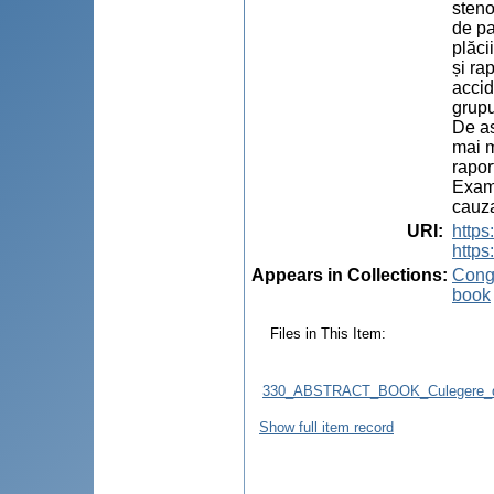
steno
de pa
plăci
și ra
accid
grupu
De as
mai m
rapor
Exami
cauza
URI
:
http
https
Appears in Collections:
Congr
book
Files in This Item:
330_ABSTRACT_BOOK_Culegere_d
Show full item record