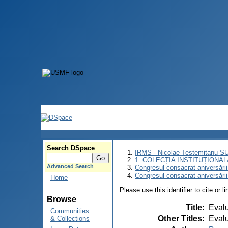
Search DSpace
IRMS - Nicolae Testemitanu 
1. COLECȚIA INSTITUȚIONAL
Advanced Search
Congresul consacrat aniversării
Congresul consacrat aniversări
Home
Please use this identifier to cite or l
Browse
Title
:
Evalu
Communities
Other Titles
:
Evalu
& Collections