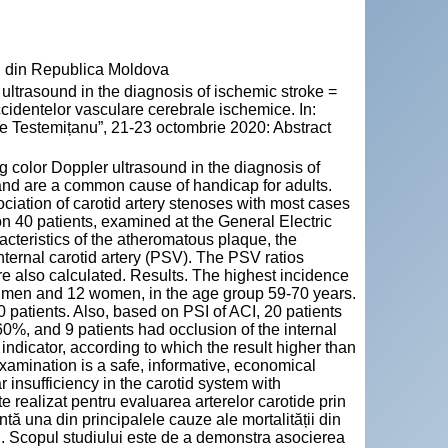
" din Republica Moldova
ultrasound in the diagnosis of ischemic stroke =
ccidentelor vasculare cerebrale ischemice. In:
e Testemițanu”, 21-23 octombrie 2020: Abstract
g color Doppler ultrasound in the diagnosis of
d and are a common cause of handicap for adults.
ociation of carotid artery stenoses with most cases
n 40 patients, examined at the General Electric
acteristics of the atheromatous plaque, the
nternal carotid artery (PSV). The PSV ratios
re also calculated. Results. The highest incidence
re men and 12 women, in the age group 59-70 years.
 patients. Also, based on PSI of ACI, 20 patients
60%, and 9 patients had occlusion of the internal
indicator, according to which the result higher than
xamination is a safe, informative, economical
r insufficiency in the carotid system with
 realizat pentru evaluarea arterelor carotide prin
tă una din principalele cauze ale mortalității din
i. Scopul studiului este de a demonstra asocierea