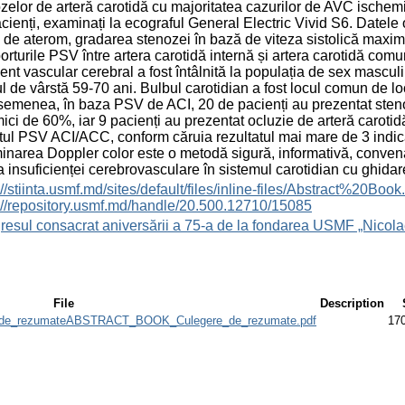
zelor de arteră carotidă cu majoritatea cazurilor de AVC ischemic
cienți, examinați la ecograful General Electric Vivid S6. Datele ob
i de aterom, gradarea stenozei în bază de viteza sistolică maximă
porturile PSV între artera carotidă internă și artera carotidă com
ent vascular cerebral a fost întâlnită la populația de sex masculi
l de vârstă 59-70 ani. Bulbul carotidian a fost locul comun de lo
emenea, în baza PSV de ACI, 20 de pacienți au prezentat sten
ici de 60%, iar 9 pacienți au prezentat ocluzie de arteră carotidă i
tul PSV ACI/ACC, conform căruia rezultatul mai mare de 3 indic
narea Doppler color este o metodă sigură, informativă, convena
 insuficienței cerebrovasculare în sistemul carotidian cu ghidare
s://stiinta.usmf.md/sites/default/files/inline-files/Abst
://repository.usmf.md/handle/20.500.12710/15085
esul consacrat aniversării a 75-a de la fondarea USMF „Nicola
File
Description
e_rezumateABSTRACT_BOOK_Culegere_de_rezumate.pdf
17