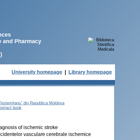
ences
ne and Pharmacy
)
University homepage
|
Library homepage
e Testemițanu” din Republica Moldova
bstract book
iagnosis of ischemic stroke
accidentelor vasculare cerebrale ischemice