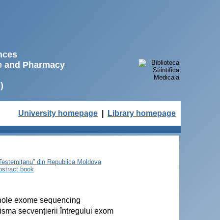
ences
ne and Pharmacy
)
University homepage
|
Library homepage
e Testemițanu” din Republica Moldova
bstract book
 whole exome sequencing
risma secvențierii întregului exom