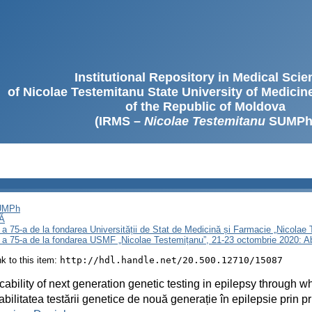
Institutional Repository in Medical Sci
of Nicolae Testemitanu State University of Medici
of the Republic of Moldova
(IRMS –
Nicolae Testemitanu
SUMPh
SUMPh
Ă
 a 75-a de la fondarea Universității de Stat de Medicină și Farmacie „Nicola
i a 75-a de la fondarea USMF „Nicolae Testemițanu”, 21-23 octombrie 2020: A
ink to this item:
http://hdl.handle.net/20.500.12710/15087
cability of next generation genetic testing in epilepsy through
abilitatea testării genetice de nouă generație în epilepsie prin p