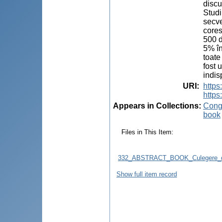
discu
Studi
secve
cores
500 d
5% în
toate
fost 
indis
URI
:
http
https
Appears in Collections:
Congr
book
Files in This Item:
332_ABSTRACT_BOOK_Culegere_d
Show full item record