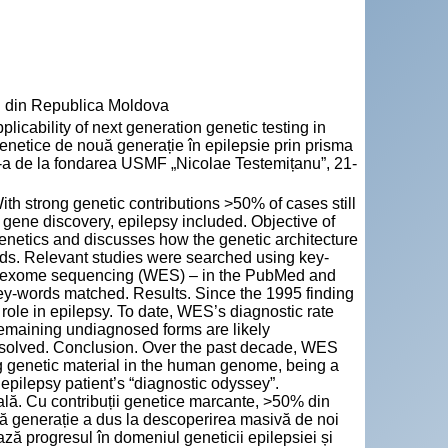
" din Republica Moldova
bility of next generation genetic testing in
enetice de nouă generație în epilepsie prin prisma
75-a de la fondarea USMF „Nicolae Testemițanu”, 21-
th strong genetic contributions >50% of cases still
gene discovery, epilepsy included. Objective of
 genetics and discusses how the genetic architecture
ods. Relevant studies were searched using key-
le exome sequencing (WES) – in the PubMed and
key-words matched. Results. Since the 1995 finding
ole in epilepsy. To date, WES’s diagnostic rate
 remaining undiagnosed forms are likely
resolved. Conclusion. Over the past decade, WES
ng genetic material in the human genome, being a
epilepsy patient’s “diagnostic odyssey”.
ală. Cu contribuții genetice marcante, >50% din
ă generație a dus la descoperirea masivă de noi
ază progresul în domeniul geneticii epilepsiei și