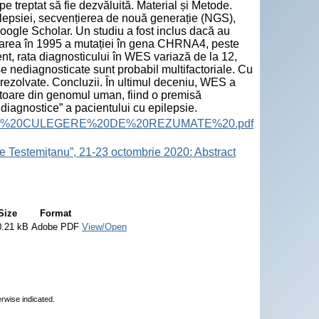
e treptat să fie dezvăluită. Material și Metode.
pilepsiei, secvențierea de nouă generație (NGS),
ogle Scholar. Un studiu a fost inclus dacă au
tatarea în 1995 a mutației în gena CHRNA4, peste
nt, rata diagnosticului în WES variază de la 12,
e nediagnosticate sunt probabil multifactoriale. Cu
rezolvate. Concluzii. În ultimul deceniu, WES a
icatoare din genomul uman, fiind o premisă
diagnostice” a pacientului cu epilepsie.
ract%20Book.%20CULEGERE%20DE%20REZUMATE%20.pdf
e Testemițanu”, 21-23 octombrie 2020: Abstract
Size
Format
0.21 kB
Adobe PDF
View/Open
erwise indicated.