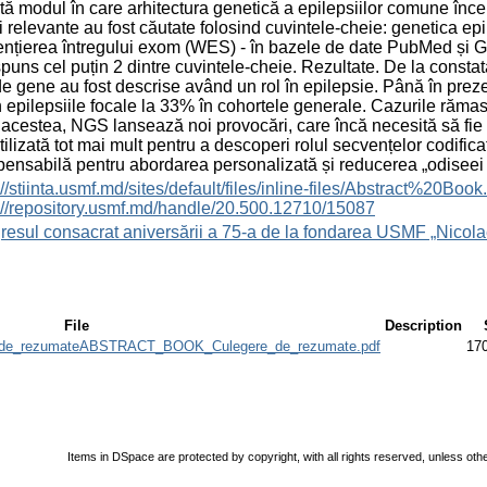
tă modul în care arhitectura genetică a epilepsiilor comune încep
i relevante au fost căutate folosind cuvintele-cheie: genetica e
nțierea întregului exom (WES) - în bazele de date PubMed și Go
puns cel puțin 2 dintre cuvintele-cheie. Rezultate. De la cons
e gene au fost descrise având un rol în epilepsie. Până în preze
 epilepsiile focale la 33% în cohortele generale. Cazurile rămas
 acestea, NGS lansează noi provocări, care încă necesită să fie 
utilizată tot mai mult pentru a descoperi rolul secvențelor codif
pensabilă pentru abordarea personalizată și reducerea „odiseei 
s://stiinta.usmf.md/sites/default/files/inline-files/Abst
://repository.usmf.md/handle/20.500.12710/15087
esul consacrat aniversării a 75-a de la fondarea USMF „Nicola
File
Description
e_rezumateABSTRACT_BOOK_Culegere_de_rezumate.pdf
17
Items in DSpace are protected by copyright, with all rights reserved, unless oth