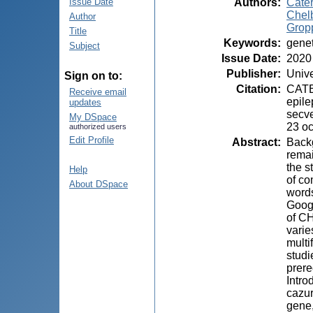
Authors
:
Cater
Issue Date
Chelb
Author
Gropp
Title
Keywords
:
gene
Subject
Issue Date
:
2020
Publisher
:
Unive
Sign on to:
Citation
:
CATER
Receive email
epile
updates
secve
My DSpace
23 oc
authorized users
Edit Profile
Abstract
:
Backg
remai
the s
Help
of co
About DSpace
word
Googl
of CH
varie
multi
studi
prere
Intro
cazur
gene,