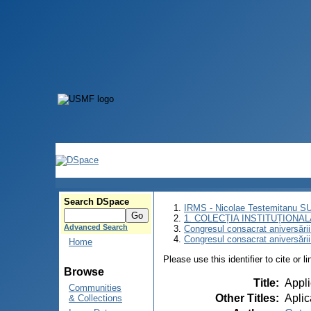
Search DSpace
IRMS - Nicolae Testemitanu 
1. COLECȚIA INSTITUȚIONAL
Advanced Search
Congresul consacrat aniversării
Congresul consacrat aniversări
Home
Please use this identifier to cite or l
Browse
Title
:
Appli
Communities
Other Titles
:
Aplic
& Collections