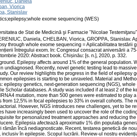
eniuc, Daniela
an, Viorica
a, Stanislav
tics;epilepsy;whole exome sequencing (WES)
rsitatea de Stat de Medicină şi Farmacie "Nicolae Testemiţanu
ENIUC, Daniela, CHELBAN, Viorica, GROPPA, Stanislav. Applica
psy through whole exome sequencing = Aplicabilitatea testării g
nțierii întregului exom. In: Congresul consacrat aniversării a 
tombrie 2020: Abstract book. Chișinău: [s. n.], 2020, p. 332.
round. Epilepsy affects around 1% of the general population. Wi
n undiagnosed. Recently, novel genetic testing lead to massive 
tudy. Our review highlights the progress in the field of epilepsy
mmon epilepsies is starting to be unraveled. Material and Meth
s: epilepsy genetics, next-generation sequencing (NGS), who
e Scholar databases. A study was included if at least 2 of the 
RNA4 mutation, more than 500 genes were estimated to play a r
s from 12,5% in focal epilepsies to 33% in overall cohorts. The
factorial. However, NGS introduces new challenges, yet to be 
es have increasingly been used to uncover the role of the codi
quisite for personalized treatment approaches and reducing the 
ducere. Epilepsia afectează aproximativ 1% din populația gener
i rămân încă nediagnosticate. Recent, testarea genetică de nou
 inclusiv în epilepsie. Scopul lucrării. Review-ul nostru evidenți