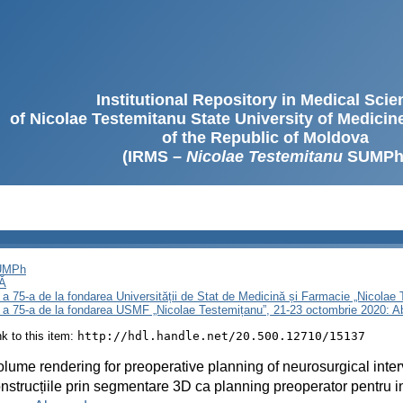
Institutional Repository in Medical Sci
of Nicolae Testemitanu State University of Medici
of the Republic of Moldova
(IRMS –
Nicolae Testemitanu
SUMPh
SUMPh
Ă
 a 75-a de la fondarea Universității de Stat de Medicină și Farmacie „Nicola
i a 75-a de la fondarea USMF „Nicolae Testemițanu”, 21-23 octombrie 2020: A
ink to this item:
http://hdl.handle.net/20.500.12710/15137
lume rendering for preoperative planning of neurosurgical inte
strucțiile prin segmentare 3D ca planning preoperator pentru in