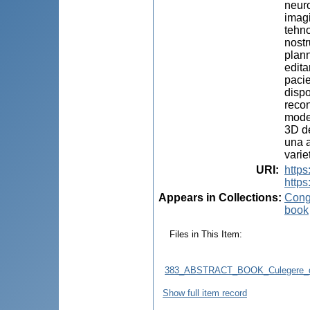
neuro
imagi
tehno
nostr
plann
edita
pacie
dispo
recon
model
3D de
una a
varie
URI
:
http
https
Appears in Collections:
Congr
book
Files in This Item:
383_ABSTRACT_BOOK_Culegere_d
Show full item record