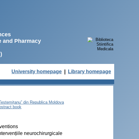
ences
ne and Pharmacy
)
University homepage
|
Library homepage
e Testemițanu” din Republica Moldova
bstract book
rventions
tervențiile neurochirurgicale