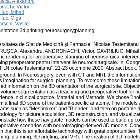
ușca, Alexandru
nachi, Victor
liuc, Mihail
liuc, Olga
rschi, Vasile
ntation;3d;printing;neurosurgery;planning
rsitatea de Stat de Medicină şi Farmacie "Nicolae Testemiţan
UȘCA, Alexandru, ANDRONACHI, Victor, GAVRILIUC, Mihail,
e rendering for preoperative planning of neurosurgical interve
ing preoperator pentru intervențiile neurochirurgicale. In: Cong
„Nicolae Testemițanu”, 21-23 octombrie 2020: Abstract book. Chi
round. In Neurosurgery, even with CT and MRI, the information 
s imagination for surgical planning. To overcome these limitatio
led information on the 3D orientation of the surgical site. Object
 volume segmentation as a teaching and preoperative tool for n
ience in clinical practice. Material and Methods. We chose "In
rm a final 3D scene of the patient-specific anatomy. The models 
ams such as "Meshmixer" and "Blender" and then on portable de
dology for picture acquisition, 3D reconstruction, and visualiz
strate how these navigable models can be used to build up co
operative scenarios with neuroimaging-derived 3D models. Conc
 that this is an affordable technology with great opportunities.
hing, planning, 3D printing, and VR). The creation of 3D models 