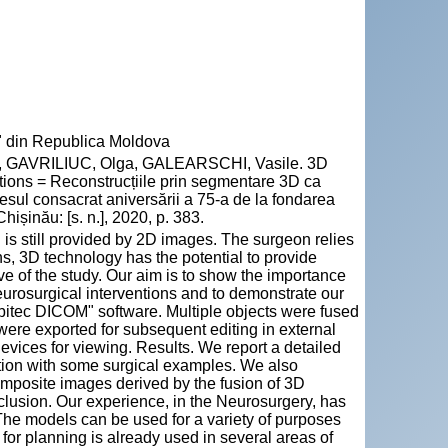
u" din Republica Moldova
 GAVRILIUC, Olga, GALEARSCHI, Vasile. 3D
ntions = Reconstrucțiile prin segmentare 3D ca
resul consacrat aniversării a 75-a de la fondarea
șinău: [s. n.], 2020, p. 383.
is still provided by 2D images. The surgeon relies
ns, 3D technology has the potential to provide
ive of the study. Our aim is to show the importance
eurosurgical interventions and to demonstrate our
obitec DICOM" software. Multiple objects were fused
were exported for subsequent editing in external
vices for viewing. Results. We report a detailed
ation with some surgical examples. We also
mposite images derived by the fusion of 3D
lusion. Our experience, in the Neurosurgery, has
 The models can be used for a variety of purposes
for planning is already used in several areas of