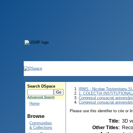
Search DSpace
IRMS - Nicolae Testemitanu 
1. COLECȚIA INSTITUȚIONAL
Advanced Search
Congresul consacrat aniversării
Congresul consacrat aniversări
Home
Please use this identifier to cite or l
Browse
Title
:
3D vo
Communities
Other Titles
:
Recon
& Collections