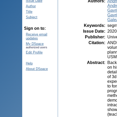
Authors
:
Andr
Issue Date
Andro
Author
Gavri
Title
Gavri
Subject
Galea
Keywords
:
segme
Sign on to:
Issue Date
:
2020
Receive email
Publisher
:
Unive
updates
Citation
:
ANDR
My DSpace
volum
authorized users
plann
Edit Profile
USMF 
Abstract
:
Backg
Help
on hi
About DSpace
detai
of 3d
exper
to fo
progr
metho
demon
intra
shown
(teac