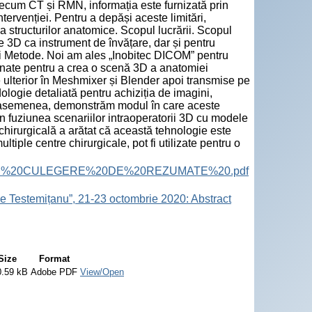
precum CT și RMN, informația este furnizată prin
ervenției. Pentru a depăși aceste limitări,
a structurilor anatomice. Scopul lucrării. Scopul
 3D ca instrument de învățare, dar și pentru
 și Metode. Noi am ales „Inobitec DICOM” pentru
onate pentru a crea o scenă 3D a anatomiei
te ulterior în Meshmixer și Blender apoi transmise pe
ologie detaliată pentru achiziția de imagini,
De asemenea, demonstrăm modul în care aceste
din fuziunea scenariilor intraoperatorii 3D cu modele
hirurgicală a arătat că această tehnologie este
tiple centre chirurgicale, pot fi utilizate pentru o
ract%20Book.%20CULEGERE%20DE%20REZUMATE%20.pdf
e Testemițanu”, 21-23 octombrie 2020: Abstract
Size
Format
0.59 kB
Adobe PDF
View/Open