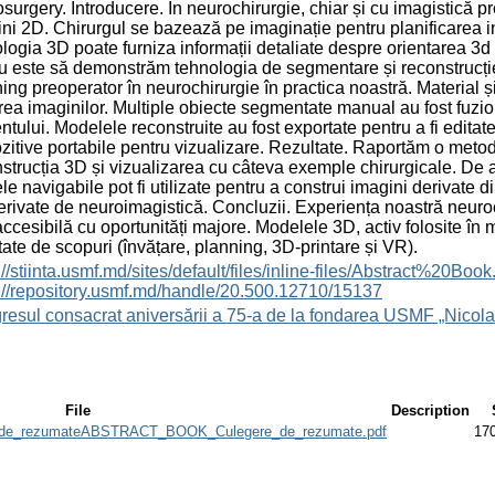
surgery. Introducere. În neurochirurgie, chiar și cu imagistică 
ni 2D. Chirurgul se bazează pe imaginație pentru planificarea int
logia 3D poate furniza informații detaliate despre orientarea 3d 
u este să demonstrăm tehnologia de segmentare și reconstrucție
ing preoperator în neurochirurgie în practica noastră. Material
rea imaginilor. Multiple obiecte segmentate manual au fost fuzi
ntului. Modelele reconstruite au fost exportate pentru a fi edita
zitive portabile pentru vizualizare. Rezultate. Raportăm o metod
strucția 3D și vizualizarea cu câteva exemple chirurgicale. 
e navigabile pot fi utilizate pentru a construi imagini derivate 
rivate de neuroimagistică. Concluzii. Experiența noastră neuroc
ccesibilă cu oportunități majore. Modelele 3D, activ folosite în mul
tate de scopuri (învățare, planning, 3D-printare și VR).
s://stiinta.usmf.md/sites/default/files/inline-files/Abst
://repository.usmf.md/handle/20.500.12710/15137
esul consacrat aniversării a 75-a de la fondarea USMF „Nicola
File
Description
e_rezumateABSTRACT_BOOK_Culegere_de_rezumate.pdf
17