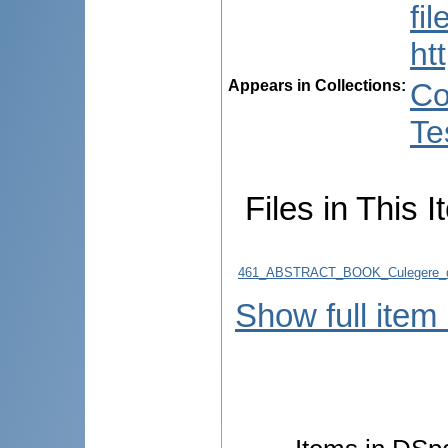
fi
ht
Appears in Collections:
Co
Te
Files in This I
461_ABSTRACT_BOOK_Culegere_d
Show full item