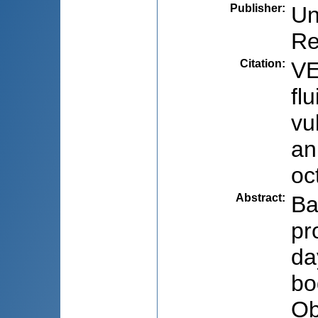
Publisher
:
Un
Re
Citation
:
VE
fl
vu
an
oc
Abstract
:
Ba
pr
da
bo
Ob