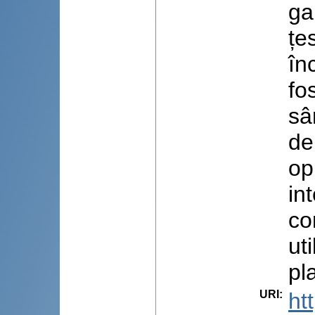
ga
țe
în
fo
sâ
de
op
in
co
ut
pl
URI
:
ht