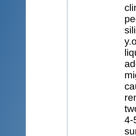
cl
pe
si
y.
li
ad
mi
ca
re
tw
4-
su