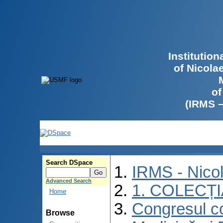
Institutio
of Nicola
of
(IRMS 
Search DSpace
IRMS - Nico
Advanced Search
1. COLECȚ
Home
Congresul co
Browse