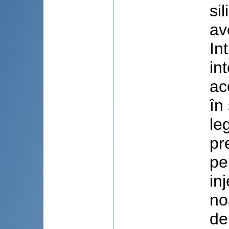
si
av
In
in
ac
în
le
pr
pe
in
no
de