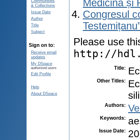
Medicină și 
Communities
& Collections
Congresul co
Issue Date
Author
Testemițanu”
Title
Subject
Please use this 
Sign on to:
http://hdl
Receive email
updates
My DSpace
Title
:
Ec
authorized users
Edit Profile
Other Titles
:
Ec
Help
sil
About DSpace
Authors
:
Ve
Keywords
:
ae
Issue Date
:
20