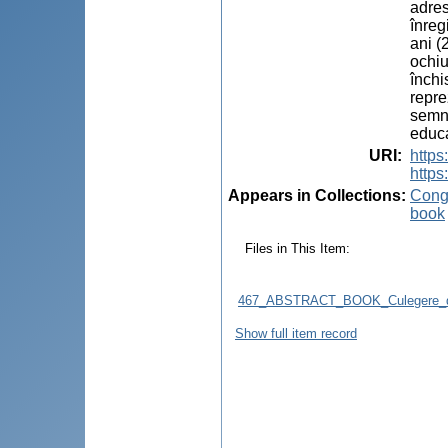
adres
înreg
ani (
ochiu
închi
repre
semni
educa
URI
:
http
https
Appears in Collections:
Congr
book
Files in This Item:
467_ABSTRACT_BOOK_Culegere_d
Show full item record