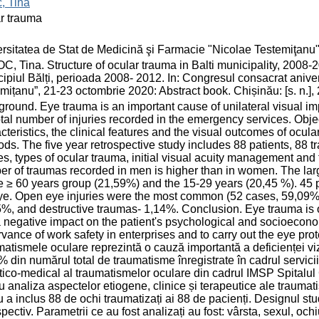
, Tina
r trauma
rsitatea de Stat de Medicină şi Farmacie "Nicolae Testemiţanu
, Tina. Structure of ocular trauma in Balti municipality, 2008-
ipiul Bălți, perioada 2008- 2012. In: Congresul consacrat aniv
mițanu”, 21-23 octombrie 2020: Abstract book. Chișinău: [s. n.], 
round. Eye trauma is an important cause of unilateral visual i
otal number of injuries recorded in the emergency services. Obje
cteristics, the clinical features and the visual outcomes of ocul
ds. The five year retrospective study includes 88 patients, 88 t
s, types of ocular trauma, initial visual acuity management and
r of traumas recorded in men is higher than in women. The lar
e ≥ 60 years group (21,59%) and the 15-29 years (20,45 %). 45 pat
eye. Open eye injuries were the most common (52 cases, 59,09
%, and destructive traumas- 1,14%. Conclusion. Eye trauma is o
 negative impact on the patient's psychological and socioeconomic
vance of work safety in enterprises and to carry out the eye prot
atismele oculare reprezintă o cauză importantă a deficienței viz
% din numărul total de traumatisme înregistrate în cadrul servicii
stico-medical al traumatismelor oculare din cadrul IMSP Spitalul 
u analiza aspectelor etiogene, clinice și terapeutice ale traumat
u a inclus 88 de ochi traumatizați ai 88 de pacienți. Designul stud
spectiv. Parametrii ce au fost analizați au fost: vârsta, sexul, ochi