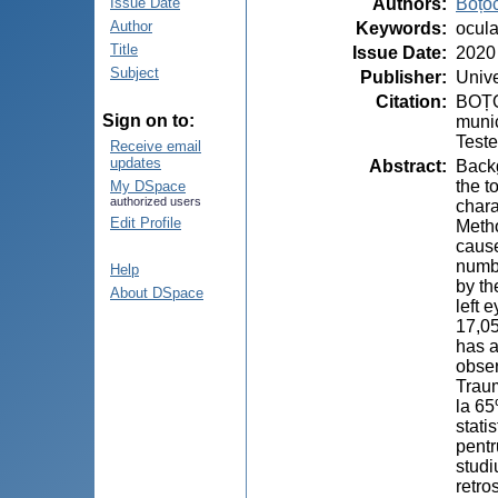
Authors
:
Boțoc
Issue Date
Author
Keywords
:
ocula
Title
Issue Date
:
2020
Subject
Publisher
:
Unive
Citation
:
BOȚOC
Sign on to:
munic
Teste
Receive email
updates
Abstract
:
Backg
the t
My DSpace
authorized users
chara
Edit Profile
Metho
cause
numbe
Help
by th
About DSpace
left 
17,05
has a
obser
Traum
la 65
stati
pentr
studi
retro