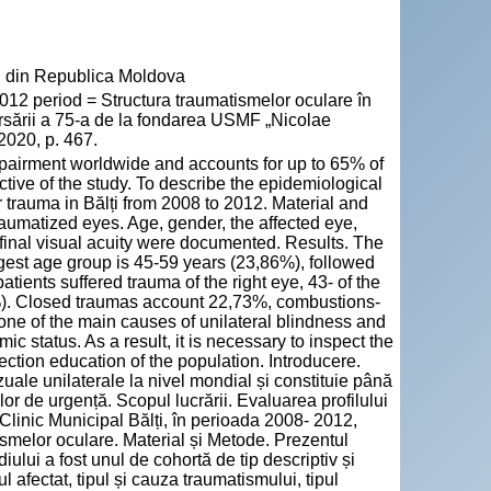
" din Republica Moldova
2012 period = Structura traumatismelor oculare în
ersării a 75-a de la fondarea USMF „Nicolae
2020, p. 467.
mpairment worldwide and accounts for up to 65% of
ctive of the study. To describe the epidemiological
ar trauma in Bălți from 2008 to 2012. Material and
raumatized eyes. Age, gender, the affected eye,
 final visual acuity were documented. Results. The
gest age group is 45-59 years (23,86%), followed
ients suffered trauma of the right eye, 43- of the
%). Closed traumas account 22,73%, combustions-
ne of the main causes of unilateral blindness and
 status. As a result, it is necessary to inspect the
ection education of the population. Introducere.
uale unilaterale la nivel mondial și constituie până
lor de urgență. Scopul lucrării. Evaluarea profilului
Clinic Municipal Bălți, în perioada 2008- 2012,
ismelor oculare. Material și Metode. Prezentul
iului a fost unul de cohortă de tip descriptiv și
ul afectat, tipul și cauza traumatismului, tipul