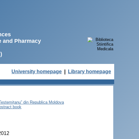
ences
ne and Pharmacy
)
University homepage
|
Library homepage
e Testemițanu” din Republica Moldova
bstract book
 2012