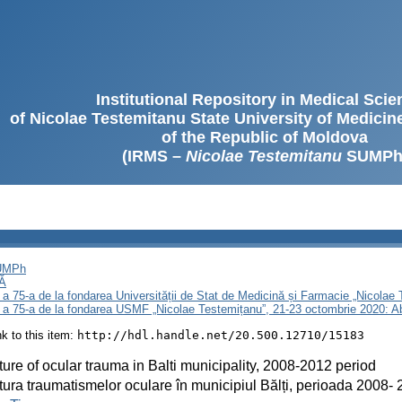
Institutional Repository in Medical Sci
of Nicolae Testemitanu State University of Medici
of the Republic of Moldova
(IRMS –
Nicolae Testemitanu
SUMPh
SUMPh
Ă
 a 75-a de la fondarea Universității de Stat de Medicină și Farmacie „Nicola
i a 75-a de la fondarea USMF „Nicolae Testemițanu”, 21-23 octombrie 2020: A
ink to this item:
http://hdl.handle.net/20.500.12710/15183
ture of ocular trauma in Balti municipality, 2008-2012 period
tura traumatismelor oculare în municipiul Bălți, perioada 2008-