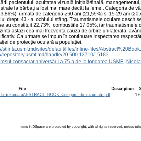
ării pacientului, acuitatea vizuală inițială/finală, managementul
istrate la bărbați a fost mai mare decât la femei. Categoria de v
23,86%), urmată de categoria ≥60 ani (21,59%) și 15-29 ani (20,
lui drept, 43 - al ochiului stâng. Traumatismele oculare deschi
se au constituit 22,73%, combustiile 17,05%, iar traumatismele 
zintă astăzi cea mai frecventă cauză de orbire unilaterală, avâ
ficativ. Ca urmare se impun în continuare inspectarea respectării
ţiei de protecţie oculară a populaţiei.
s://stiinta.usmf.md/sites/default/files/inline-files/Abst
://repository.usmf.md/handle/20.500.12710/15183
esul consacrat aniversării a 75-a de la fondarea USMF „Nicola
File
Description
e_rezumateABSTRACT_BOOK_Culegere_de_rezumate.pdf
17
Items in DSpace are protected by copyright, with all rights reserved, unless oth