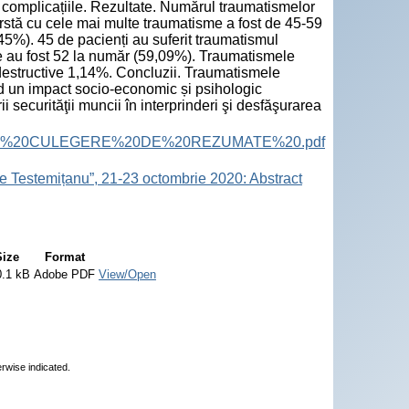
, complicațiile. Rezultate. Numărul traumatismelor
ârstă cu cele mai multe traumatisme a fost de 45-59
45%). 45 de pacienți au suferit traumatismul
se au fost 52 la număr (59,09%). Traumatismele
destructive 1,14%. Concluzii. Traumatismele
nd un impact socio-economic și psihologic
 securităţii muncii în interprinderi şi desfăşurarea
ract%20Book.%20CULEGERE%20DE%20REZUMATE%20.pdf
e Testemițanu”, 21-23 octombrie 2020: Abstract
Size
Format
0.1 kB
Adobe PDF
View/Open
erwise indicated.