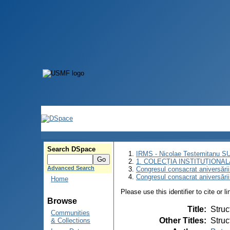
Search DSpace
IRMS - Nicolae Testemitanu 
1. COLECȚIA INSTITUȚIONAL
Advanced Search
Congresul consacrat aniversării
Congresul consacrat aniversări
Home
Please use this identifier to cite or l
Browse
Title
:
Struc
Communities
Other Titles
:
Struc
& Collections