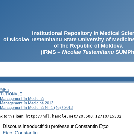
Institutional Repository in Medical Sci
of Nicolae Testemitanu State University of Medici
of the Republic of Moldova
(IRMS –
Nicolae Testemitanu
SUMPh
SUMPh
ITUȚIONALE
i Management în Medicină
i Management în Medicină 2013
Management în Medicină Nr. 1 (46) / 2013
ink to this item:
http://hdl.handle.net/20.500.12710/15332
:
Discours introductif du professeur Constantin Eţco
:
Eţco, Constantin