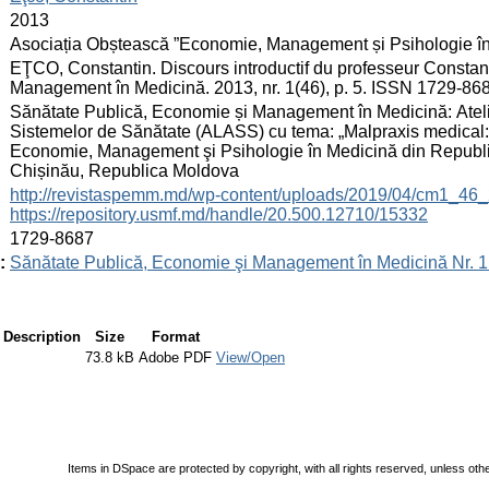
:
2013
:
Asociația Obștească ”Economie, Management și Psihologie î
:
EŢCO, Constantin. Discours introductif du professeur Constant
Management în Medicină. 2013, nr. 1(46), p. 5. ISSN 1729-86
:
Sănătate Publică, Economie și Management în Medicină: Atelier
Sistemelor de Sănătate (ALASS) cu tema: „Malpraxis medical: ac
Economie, Management şi Psihologie în Medicină din Republic
Chișinău, Republica Moldova
:
http://revistaspemm.md/wp-content/uploads/2019/04/cm1_46_
https://repository.usmf.md/handle/20.500.12710/15332
:
1729-8687
:
Sănătate Publică, Economie şi Management în Medicină Nr. 1 
Description
Size
Format
73.8 kB
Adobe PDF
View/Open
Items in DSpace are protected by copyright, with all rights reserved, unless oth