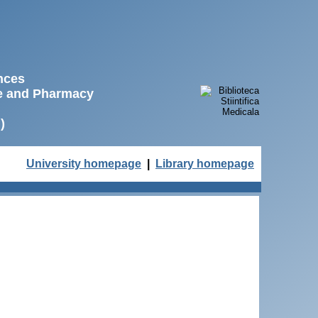
ences
ne and Pharmacy
)
University homepage
|
Library homepage