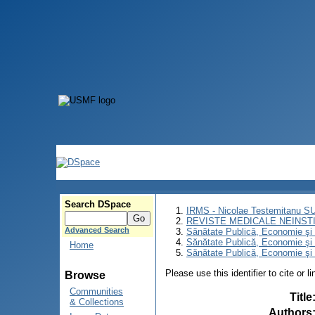
Search DSpace
IRMS - Nicolae Testemitanu 
REVISTE MEDICALE NEINST
Advanced Search
Sănătate Publică, Economie ş
Sănătate Publică, Economie ş
Home
Sănătate Publică, Economie şi 
Please use this identifier to cite or l
Browse
Communities
Title
& Collections
Authors