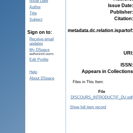
Issue Date
Issue Date
Author
Publisher
Title
Citation
Subject
metadata.dc.relation.ispartof
Sign on to:
Receive email
updates
My DSpace
URI
authorized users
Edit Profile
ISSN
Appears in Collections
Help
About DSpace
Files in This Item:
File
DISCOURS_INTRODUCTIF_DU.pdf
Show full item record