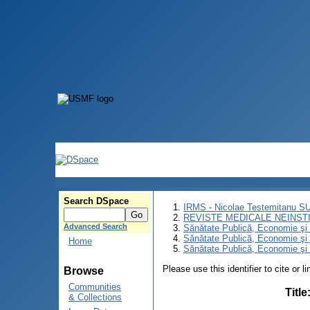
Search DSpace
IRMS - Nicolae Testemitanu 
REVISTE MEDICALE NEINST
Advanced Search
Sănătate Publică, Economie ş
Sănătate Publică, Economie ş
Home
Sănătate Publică, Economie şi 
Please use this identifier to cite or l
Browse
Communities
Title
& Collections