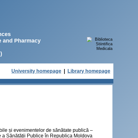
ences
ne and Pharmacy
)
University homepage
|
Library homepage
bile și evenimentelor de sănătate publică –
e a Sănătății Publice în Republica Moldova