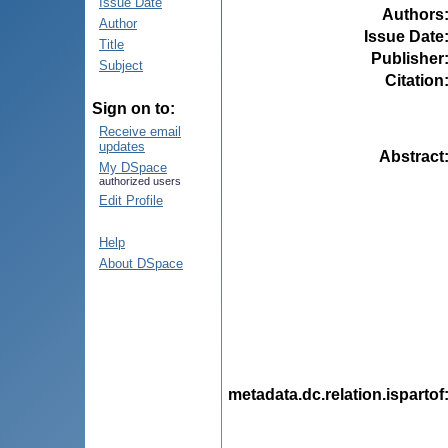
Issue Date
Authors
Author
Issue Date
Title
Publisher
Subject
Citation
Sign on to:
Receive email
updates
Abstract
My DSpace
authorized users
Edit Profile
Help
About DSpace
metadata.dc.relation.ispartof