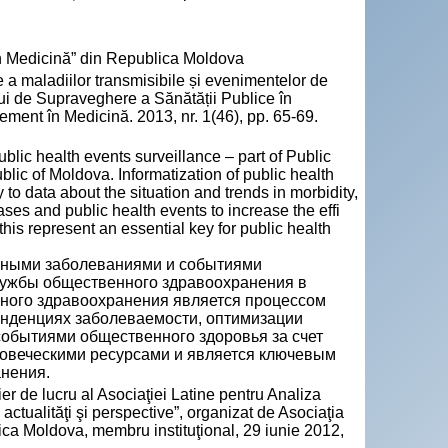
n Medicină” din Republica Moldova
 maladiilor transmisibile și evenimentelor de
lui de Supraveghere a Sănătății Publice în
ent în Medicină. 2013, nr. 1(46), pp. 65-69.
ic health events surveillance – part of Public
lic of Moldova. Informatization of public health
y to data about the situation and trends in morbidity,
ses and public health events to increase the effi
s represent an essential key for public health
нными заболеваниями и событиями
лужбы общественного здравоохранения в
ого здравоохранения является процессом
тенденциях заболеваемости, оптимизации
обытиями общественного здоровья за счет
овеческими ресурсами и является ключевым
нения.
 de lucru al Asociaţiei Latine pentru Analiza
tualităţi şi perspective”, organizat de Asociaţia
a Moldova, membru instituţional, 29 iunie 2012,