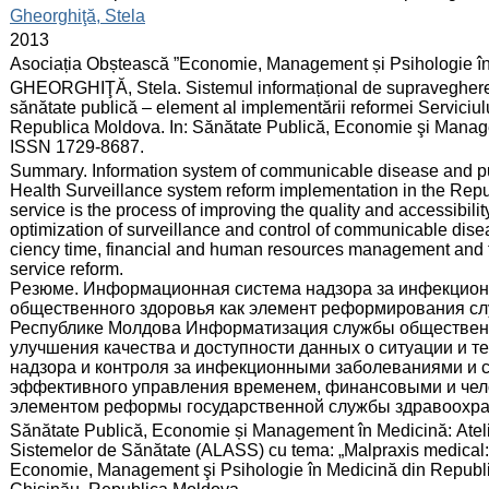
:
Gheorghiţă, Stela
:
2013
:
Asociația Obștească ”Economie, Management și Psihologie î
:
GHEORGHIŢĂ, Stela. Sistemul informațional de supraveghere a
sănătate publică – element al implementării reformei Serviciu
Republica Moldova. In: Sănătate Publică, Economie şi Managem
ISSN 1729-8687.
:
Summary. Information system of communicable disease and publ
Health Surveillance system reform implementation in the Repub
service is the process of improving the quality and accessibilit
optimization of surveillance and control of communicable disea
ciency time, financial and human resources management and thi
service reform.
Pезюме. Информационная система надзора за инфекцио
общественного здоровья как элемент реформирования с
Республике Молдова Информатизация службы общественн
улучшения качества и доступности данных о ситуации и 
надзора и контроля за инфекционными заболеваниями и с
эффективного управления временем, финансовыми и чел
элементом реформы государственной службы здравоохра
:
Sănătate Publică, Economie și Management în Medicină: Atelier
Sistemelor de Sănătate (ALASS) cu tema: „Malpraxis medical: ac
Economie, Management şi Psihologie în Medicină din Republic