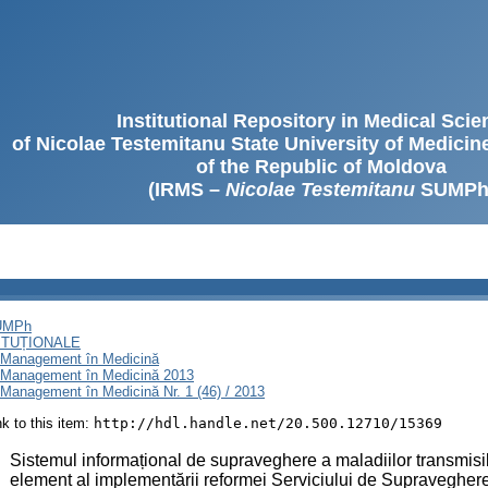
Institutional Repository in Medical Sci
of Nicolae Testemitanu State University of Medici
of the Republic of Moldova
(IRMS –
Nicolae Testemitanu
SUMPh
SUMPh
ITUȚIONALE
i Management în Medicină
i Management în Medicină 2013
Management în Medicină Nr. 1 (46) / 2013
ink to this item:
http://hdl.handle.net/20.500.12710/15369
:
Sistemul informațional de supraveghere a maladiilor transmisi
element al implementării reformei Serviciului de Supravegher