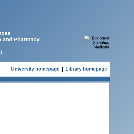
ences
ne and Pharmacy
)
University homepage
|
Library homepage