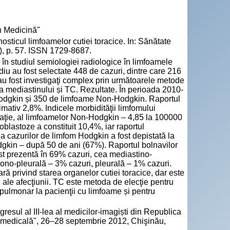
n Medicină"
icul limfoamelor cutiei toracice. In: Sănătate
), p. 57. ISSN 1729-8687.
 în studiul semiologiei radiologice în limfoamele
diu au fost selectate 448 de cazuri, dintre care 216
 au fost investigaţi complex prin următoarele metode
ă a mediastinului și TC. Rezultate. În perioada 2010-
Hodgkin și 350 de limfoame Non-Hodgkin. Raportul
mativ 2,8%. Indicele morbidităţii limfomului
laţie, al limfoamelor Non-Hodgkin – 4,85 la 100000
lastoze a constituit 10,4%, iar raportul
 cazurilor de limfom Hodgkin a fost depistată la
dgkin – după 50 de ani (67%). Raportul bolnavilor
st prezentă în 69% cazuri, cea mediastino-
no-pleurală – 3% cazuri, pleurală – 1% cazuri.
ă privind starea organelor cutiei toracice, dar este
te ale afecţiunii. TC este metoda de elecţie pentru
ui pulmonar la pacienţii cu limfoame și pentru
sul al III-lea al medicilor-imagiști din Republica
ca medicală", 26–28 septembrie 2012, Chişinău,