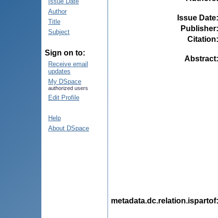
Issue Date
Author
Issue Date
Title
Publisher
Subject
Citation
Sign on to:
Abstract
Receive email
updates
My DSpace
authorized users
Edit Profile
Help
About DSpace
metadata.dc.relation.ispartof