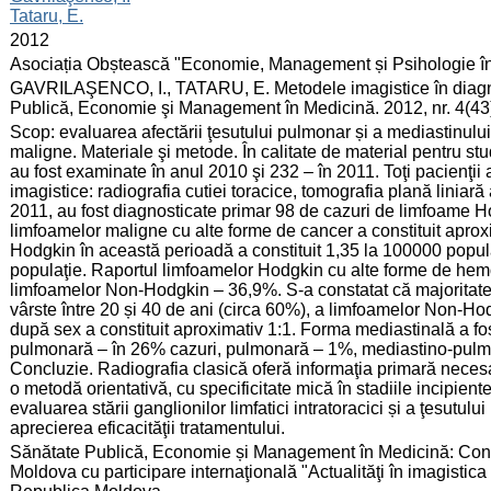
Tataru, E.
:
2012
:
Asociația Obștească "Economie, Management și Psihologie î
:
GAVRILAŞENCO, I., TATARU, E. Metodele imagistice în diagnost
Publică, Economie şi Management în Medicină. 2012, nr. 4(43
:
Scop: evaluarea afectării ţesutului pulmonar și a mediastinului
maligne. Materiale şi metode. În calitate de material pentru stu
au fost examinate în anul 2010 şi 232 – în 2011. Toţi pacienţii
imagistice: radiografia cutiei toracice, tomografia plană liniar
2011, au fost diagnosticate primar 98 de cazuri de limfoame 
limfoamelor maligne cu alte forme de cancer a constituit aproxi
Hodgkin în această perioadă a constituit 1,35 la 100000 popu
populaţie. Raportul limfoamelor Hodgkin cu alte forme de hemob
limfoamelor Non-Hodgkin – 36,9%. S-a constatat că majoritatea
vârste între 20 și 40 de ani (circa 60%), a limfoamelor Non-Ho
după sex a constituit aproximativ 1:1. Forma mediastinală a fo
pulmonară – în 26% cazuri, pulmonară – 1%, mediastino-pulmo
Concluzie. Radiografia clasică oferă informaţia primară necesar
o metodă orientativă, cu specificitate mică în stadiile incipien
evaluarea stării ganglionilor limfatici intratoracici și a ţesutul
aprecierea eficacităţii tratamentului.
:
Sănătate Publică, Economie și Management în Medicină: Congre
Moldova cu participare internaţională "Actualităţi în imagisti