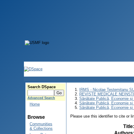
Search DSpace
IRMS - Nicolae Testemitanu 
REVISTE MEDICALE NEINST
Advanced Search
Sănătate Publică, Economie ş
Sănătate Publică, Economie ş
Home
Sănătate Publică, Economie şi 
Please use this identifier to cite or l
Browse
Communities
Title
& Collections
Authors