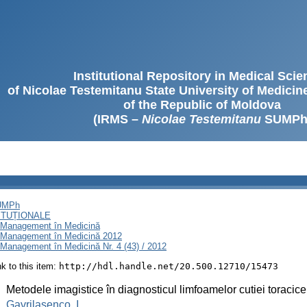
Institutional Repository in Medical Sci
of Nicolae Testemitanu State University of Medici
of the Republic of Moldova
(IRMS –
Nicolae Testemitanu
SUMPh
SUMPh
ITUȚIONALE
i Management în Medicină
i Management în Medicină 2012
Management în Medicină Nr. 4 (43) / 2012
ink to this item:
http://hdl.handle.net/20.500.12710/15473
:
Metodele imagistice în diagnosticul limfoamelor cutiei toracice
:
Gavrilaşenco, I.