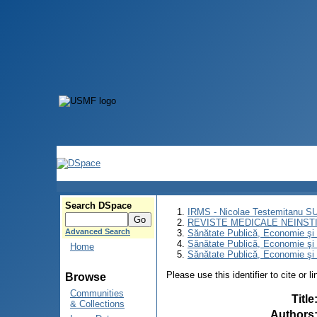
Search DSpace
IRMS - Nicolae Testemitanu 
REVISTE MEDICALE NEINST
Advanced Search
Sănătate Publică, Economie ş
Sănătate Publică, Economie ş
Home
Sănătate Publică, Economie şi 
Please use this identifier to cite or l
Browse
Communities
Title
& Collections
Authors