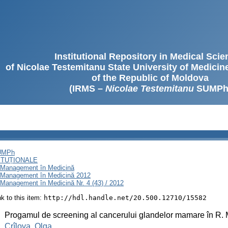
Institutional Repository in Medical Sci
of Nicolae Testemitanu State University of Medici
of the Republic of Moldova
(IRMS –
Nicolae Testemitanu
SUMPh
SUMPh
ITUȚIONALE
i Management în Medicină
i Management în Medicină 2012
Management în Medicină Nr. 4 (43) / 2012
ink to this item:
http://hdl.handle.net/20.500.12710/15582
:
Progamul de screening al cancerului glandelor mamare în R. M
:
Crîlova, Olga