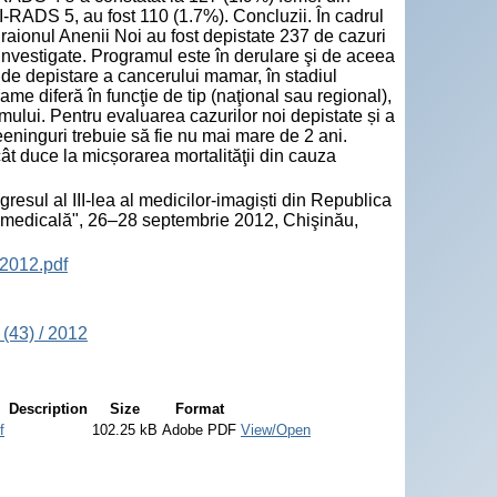
-RADS 5, au fost 110 (1.7%). Concluzii. În cadrul
aionul Anenii Noi au fost depistate 237 de cazuri
investigate. Programul este în derulare şi de aceea
de depistare a cancerului mamar, în stadiul
e diferă în funcţie de tip (naţional sau regional),
mului. Pentru evaluarea cazurilor noi depistate și a
eninguri trebuie să fie nu mai mare de 2 ani.
t duce la micșorarea mortalităţii din cauza
sul al III-lea al medicilor-imagiști din Republica
ca medicală", 26–28 septembrie 2012, Chişinău,
2012.pdf
(43) / 2012
Description
Size
Format
f
102.25 kB
Adobe PDF
View/Open