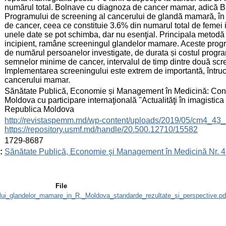
numărul total. Bolnave cu diagnoza de cancer mamar, adică BI
Programului de screening al cancerului de glandă mamară, în r
de cancer, ceea ce constituie 3.6% din numarul total de femei 
unele date se pot schimba, dar nu esenţial. Principala metodă 
incipient, ramâne screeningul glandelor mamare. Aceste program
de numărul persoanelor investigate, de durata și costul progra
semnelor minime de cancer, intervalul de timp dintre două scre
Implementarea screeningului este extrem de importantă, întrucâ
cancerului mamar.
:
Sănătate Publică, Economie și Management în Medicină: Congre
Moldova cu participare internaţională "Actualităţi în imagisti
Republica Moldova
:
http://revistaspemm.md/wp-content/uploads/2019/05/cm4_43_
https://repository.usmf.md/handle/20.500.12710/15582
:
1729-8687
:
Sănătate Publică, Economie şi Management în Medicină Nr. 4 
File
ui_glandelor_mamare_in_R._Moldova_standarde_rezultate_si_perspective.pd