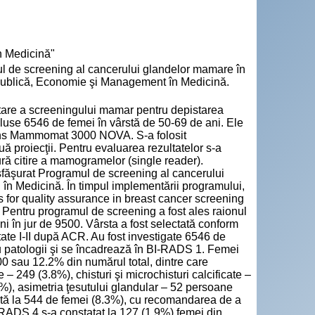
n Medicină"
de screening al cancerului glandelor mamare în
e Publică, Economie şi Management în Medicină.
ntare a screeningului mamar pentru depistarea
ncluse 6546 de femei în vârstă de 50-69 de ani. Ele
mens Mammomat 3000 NOVA. S-a folosit
proiecţii. Pentru evaluarea rezultatelor s-a
ură citire a mamogramelor (single reader).
sfăşurat Programul de screening al cancerului
în Medicină. În timpul implementării programului,
 for quality assurance in breast cancer screening
e. Pentru programul de screening a fost ales raionul
ni în jur de 9500. Vârsta a fost selectată conform
tate I-II după ACR. Au fost investigate 6546 de
u patologii şi se încadrează în BI-RADS 1. Femei
0 sau 12.2% din numărul total, dintre care
– 249 (3.8%), chisturi şi microchisturi calcificate –
), asimetria ţesutului glandular – 52 persoane
ită la 544 de femei (8.3%), cu recomandarea de a
RADS 4 s-a constatat la 127 (1.9%) femei din