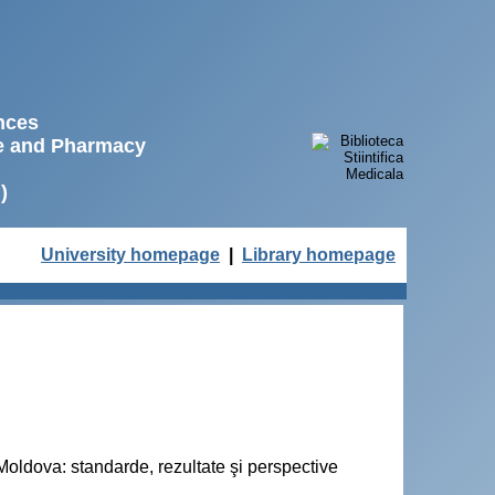
ences
ne and Pharmacy
)
University homepage
|
Library homepage
oldova: standarde, rezultate şi perspective