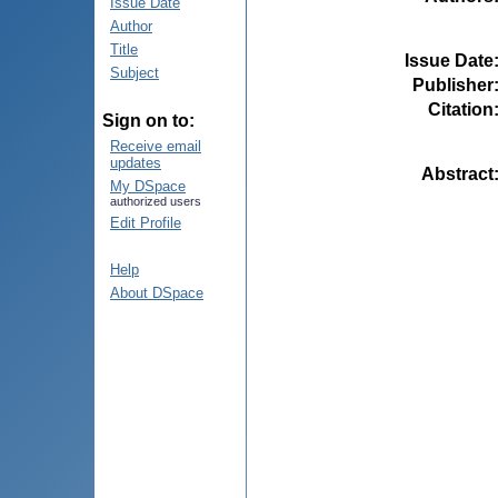
Issue Date
Author
Title
Issue Date
Subject
Publisher
Citation
Sign on to:
Receive email
updates
Abstract
My DSpace
authorized users
Edit Profile
Help
About DSpace