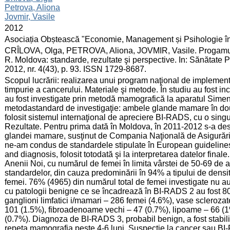
Petrova, Aliona
Jovmir, Vasile
:
2012
:
Asociația Obștească "Economie, Management și Psihologie î
:
CRÎLOVA, Olga, PETROVA, Aliona, JOVMIR, Vasile. Progamul 
R. Moldova: standarde, rezultate şi perspective. In: Sănătat
2012, nr. 4(43), p. 93. ISSN 1729-8687.
:
Scopul lucrării: realizarea unui program naţional de impleme
timpurie a cancerului. Materiale şi metode. În studiu au fost i
au fost investigate prin metodă mamografică la aparatul Si
metodastandard de investigaţie: ambele glande mamare în două 
folosit sistemul internaţional de apreciere BI-RADS, cu o sing
Rezultate. Pentru prima dată în Moldova, în 2011-2012 s-a de
glandei mamare, susţinut de Compania Naţională de Asigurări 
ne-am condus de standardele stipulate în European guidelines
and diagnosis, folosit totodată şi la interpretarea datelor final
Anenii Noi, cu numărul de femei în limita vârstei de 50-69 de a
standardelor, din cauza predominării în 94% a tipului de densi
femei. 76% (4965) din numărul total de femei investigate nu a
cu patologii benigne ce se încadrează în BI-RADS 2 au fost 80
ganglioni limfatici i/mamari – 286 femei (4.6%), vase sclerozate 
101 (1.5%), fibroadenoame vechi – 47 (0.7%), lipoame – 66 (1%
(0.7%). Diagnoza de BI-RADS 3, probabil benign, a fost stabil
repeta mamografia peste 4-6 luni. Suspecţie la cancer sau BI-