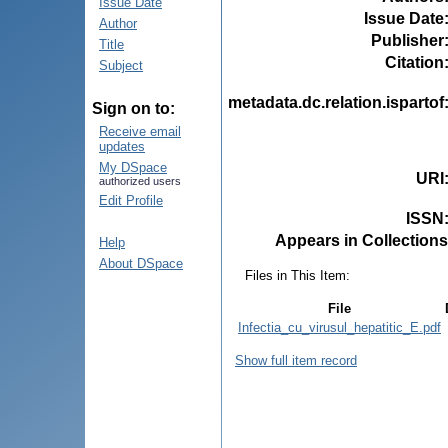
Issue Date
Issue Date
Author
Publisher
Title
Citation
Subject
metadata.dc.relation.ispartof
Sign on to:
Receive email
updates
My DSpace
URI
authorized users
Edit Profile
ISSN
Appears in Collections
Help
About DSpace
Files in This Item:
File
Infectia_cu_virusul_hepatitic_E.pdf
Show full item record