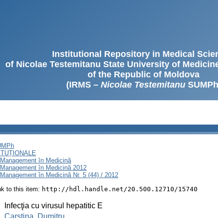
Institutional Repository in Medical Sci
of Nicolae Testemitanu State University of Medici
of the Republic of Moldova
(IRMS –
Nicolae Testemitanu
SUMPh
SUMPh
ITUȚIONALE
i Management în Medicină
i Management în Medicină 2012
Management în Medicină Nr. 5 (44) / 2012
ink to this item:
http://hdl.handle.net/20.500.12710/15740
:
Infecţia cu virusul hepatitic E
:
Carstina, Dumitru