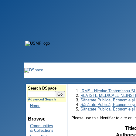
Search DSpace
IRMS - Nicolae Testemitanu 
REVISTE MEDICALE NEINST
Advanced Search
Sănătate Publică, Economie ş
Sănătate Publică, Economie ş
Home
Sănătate Publică, Economie şi 
Please use this identifier to cite or l
Browse
Communities
Title
& Collections
Authors