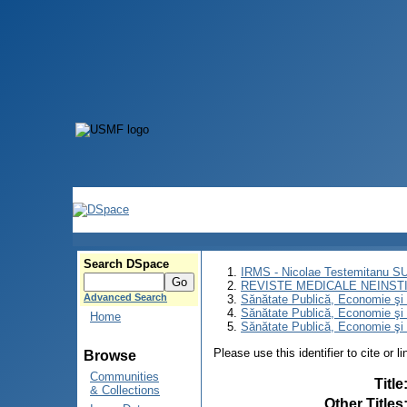
Search DSpace
IRMS - Nicolae Testemitanu 
REVISTE MEDICALE NEINST
Advanced Search
Sănătate Publică, Economie ş
Sănătate Publică, Economie ş
Home
Sănătate Publică, Economie şi 
Please use this identifier to cite or l
Browse
Communities
Title
& Collections
Other Titles