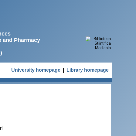
ences
ne and Pharmacy
)
University homepage
|
Library homepage
ri