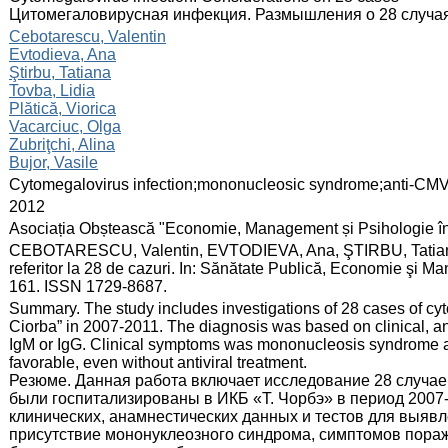
Цитомегаловирусная инфекция. Размышления о 28 случа
:
Cebotarescu, Valentin
Evtodieva, Ana
Ştirbu, Tatiana
Tovba, Lidia
Plătică, Viorica
Vacarciuc, Olga
Zubriţchi, Alina
Bujor, Vasile
:
Cytomegalovirus infection;mononucleosic syndrome;anti-CM
:
2012
:
Asociația Obștească "Economie, Management și Psihologie î
:
CEBOTARESCU, Valentin, EVTODIEVA, Ana, ŞTIRBU, Tatiana, et
referitor la 28 de cazuri. In: Sănătate Publică, Economie şi M
161. ISSN 1729-8687.
:
Summary. The study includes investigations of 28 cases of cyt
Ciorba” in 2007-2011. The diagnosis was based on clinical, a
IgM or IgG. Clinical symptoms was mononucleosis syndrome a
favorable, even without antiviral treatment.
Резюме. Данная работа включает исследование 28 случа
были госпитализированы в ИКБ «Т. Чорбэ» в период 2007-
клинических, анамнестических данных и тестов для выявл
присутствие мононуклеозного синдрома, симптомов пораж