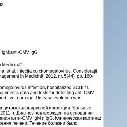
ях
V IgM;anti-CMV IgG
n Medicină"
 al. Infecţia cu citomegalovirus. Consideraţii
anagement în Medicină. 2012, nr. 5(44), pp. 160-
omegalovirus infection, hospitalized SCBI “T.
namnestic data and tests for detecting anti-CMV
nd liver damage. Disease evolution was
ев цитомегаловирусной инфекции. Больные
2011 гг. Диагноз подтвержден на основании
ения анти-CMV IgM и IgG. Клиническая картина:
ения печени. Течение болезни было