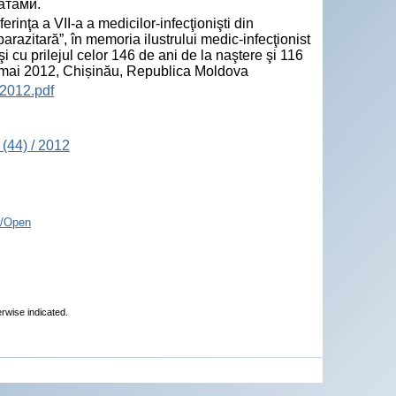
атами.
nţa a VII-a a medicilor-infecţionişti din
arazitară”, în memoria ilustrului medic-infecţionist
i cu prilejul celor 146 de ani de la naştere şi 116
26 mai 2012, Chișinău, Republica Moldova
2012.pdf
(44) / 2012
/Open
erwise indicated.