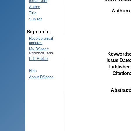
Issue Date
Author
Authors
Title
Subject
Sign on to:
Receive email
updates
My DSpace
authorized users
Keywords
Edit Profile
Issue Date
Publisher
Help
Citation
About DSpace
Abstract