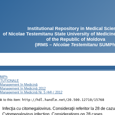
Institutional Repository in Medical Sci
of Nicolae Testemitanu State University of Medici
of the Republic of Moldova
(IRMS –
Nicolae Testemitanu
SUMPh
SUMPh
ITUȚIONALE
i Management în Medicină
i Management în Medicină 2012
Management în Medicină Nr. 5 (44) / 2012
ink to this item:
http://hdl.handle.net/20.500.12710/15768
:
Infecţia cu citomegalovirus. Consideraţii referitor la 28 de cazu
:
Cytomegalovirus infection. Considerations on 28 cases