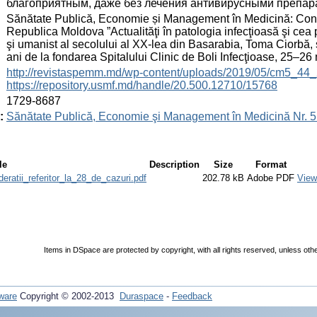
благоприятным, даже без лечения антивирусными препар
:
Sănătate Publică, Economie și Management în Medicină: Conferi
Republica Moldova ”Actualităţi în patologia infecţioasă şi cea p
şi umanist al secolului al XX-lea din Basarabia, Toma Ciorbă, ş
ani de la fondarea Spitalului Clinic de Boli Infecţioase, 25–
:
http://revistaspemm.md/wp-content/uploads/2019/05/cm5_44_
https://repository.usmf.md/handle/20.500.12710/15768
:
1729-8687
:
Sănătate Publică, Economie şi Management în Medicină Nr. 5 
le
Description
Size
Format
eratii_referitor_la_28_de_cazuri.pdf
202.78 kB
Adobe PDF
View
Items in DSpace are protected by copyright, with all rights reserved, unless oth
ware
Copyright © 2002-2013
Duraspace
-
Feedback