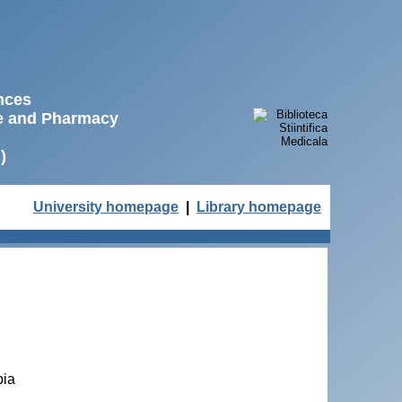
ences
ne and Pharmacy
)
University homepage
|
Library homepage
bia