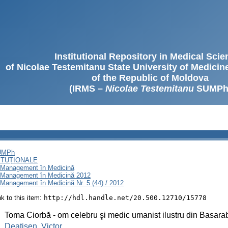
Institutional Repository in Medical Sci
of Nicolae Testemitanu State University of Medici
of the Republic of Moldova
(IRMS –
Nicolae Testemitanu
SUMPh
SUMPh
ITUȚIONALE
i Management în Medicină
i Management în Medicină 2012
Management în Medicină Nr. 5 (44) / 2012
ink to this item:
http://hdl.handle.net/20.500.12710/15778
:
Toma Ciorbă - om celebru şi medic umanist ilustru din Basara
:
Deatişen, Victor