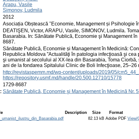
Arapu, Vasile
Simonov, Ludmila
:
2012
:
Asociația Obștească "Economie, Management și Psihologie î
:
DEATIŞEN, Victor, ARAPU, Vasile, SIMONOV, Ludmila. Toma Ci
Basarabia. In: Sănătate Publică, Economie şi Management în M
8687.
:
Sănătate Publică, Economie și Management în Medicină: Conferi
Republica Moldova ”Actualităţi în patologia infecţioasă şi cea p
şi umanist al secolului al XX-lea din Basarabia, Toma Ciorbă, ş
ani de la fondarea Spitalului Clinic de Boli Infecţioase, 25–
:
http://revistaspemm.md/wp-content/uploads/2019/05/cm5_44_
https://repository.usmf.md/handle/20.500.12710/15778
:
1729-8687
:
Sănătate Publică, Economie şi Management în Medicină Nr. 5 
le
Description
Size
Format
umanist_ilustru_din_Basarabia.pdf
82.13 kB
Adobe PDF
View/