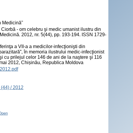
n Medicină"
orbă - om celebru şi medic umanist ilustru din
edicină. 2012, nr. 5(44), pp. 193-194. ISSN 1729-
nţa a VII-a a medicilor-infecţionişti din
arazitară”, în memoria ilustrului medic-infecţionist
i cu prilejul celor 146 de ani de la naştere şi 116
26 mai 2012, Chișinău, Republica Moldova
2012.pdf
(44) / 2012
Open