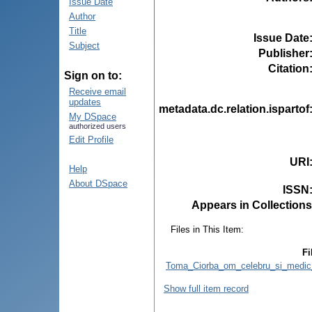
Issue Date
Author
Title
Issue Date
Subject
Publisher
Citation
Sign on to:
Receive email
updates
metadata.dc.relation.ispartof
My DSpace
authorized users
Edit Profile
URI
Help
About DSpace
ISSN
Appears in Collections
Files in This Item:
Fi
Toma_Ciorba_om_celebru_si_medic_
Show full item record