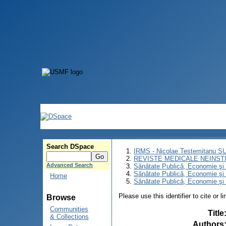
Search DSpace
IRMS - Nicolae Testemitanu 
REVISTE MEDICALE NEINST
Advanced Search
Sănătate Publică, Economie ş
Sănătate Publică, Economie ş
Home
Sănătate Publică, Economie şi 
Please use this identifier to cite or l
Browse
Communities
Title
& Collections
Authors