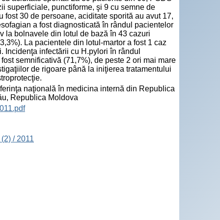
ii superficiale, punctiforme, şi 9 cu semne de
u fost 30 de persoane, aciditate sporită au avut 17,
esofagian a fost diagnosticată în rândul pacientelor
tiv la bolnavele din lotul de bază în 43 cazuri
33,3%). La pacientele din lotul-martor a fost 1 caz
 Incidenţa infectării cu H.pylori în rândul
a fost semnificativă (71,7%), de peste 2 ori mai mare
igaţiilor de rigoare până la iniţierea tratamentului
troprotecţie.
rinţa naţională în medicina internă din Republica
nău, Republica Moldova
011.pdf
(2) / 2011