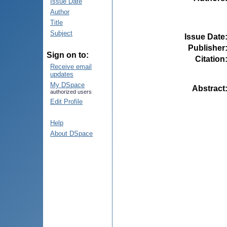
Issue Date
Author
Title
Subject
Issue Date
Publisher
Sign on to:
Citation
Receive email
updates
My DSpace
Abstract
authorized users
Edit Profile
Help
About DSpace