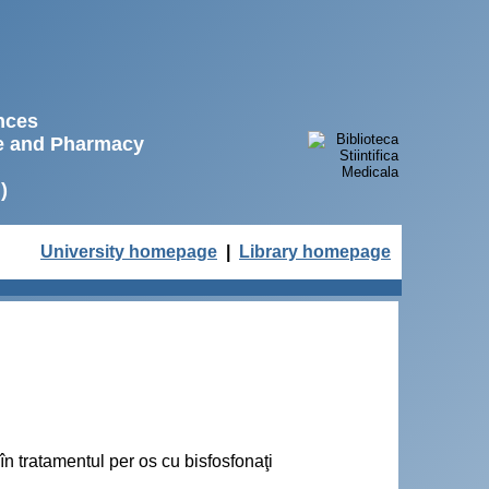
ences
ne and Pharmacy
)
University homepage
|
Library homepage
în tratamentul per os cu bisfosfonaţi