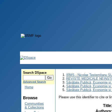
Search DSpace
IRMS - Nicolae Testemitanu 
REVISTE MEDICALE NEINST
Advanced Search
Sănătate Publică, Economie ş
Sănătate Publică, Economie ş
Home
Sănătate Publică, Economie şi 
Please use this identifier to cite or l
Browse
Communities
Title
& Collections
Authors