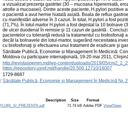
a vizualizat prezenţa gastritei (30 – mucoasa hiperemiată, eroz
atrofie a mucoasei). Dintre aceste paciente, H.pylori pozitive a
o pacientă a avut hernie hiatală axială. Boala de reflux gastro
cu manifestări adverse în 3 cazuri. În total, H.pylori a fost pozi
(71,7%). În lotul-martor H.pylori a fost depistat la 10 bolnave (
de ulcer duodenal în remisie şi 11 cazuri de gastrită . Concluzii.
pacientelor cu toleranţă redusă la tratamentul cu bisfosfonaţi 
decât la bolnavele din lotul-martor, sugerând necesitatea invest
cu bisfosfonaţi şi efectuarea unui tratament de eradicare şi gas
:
Sănătate Publică, Economie și Management în Medicină: Confe
Moldova cu participare internaţională, 19-20 mai 2011, Chişi
:
http://revistaspemm.md/wp-content/uploads/2019/05/cm2_2_2
https://repository.usmf.md/handle/20.500.12710/16007
:
1729-8687
:
Sănătate Publică, Economie şi Management în Medicină Nr. 2 
Description
Size
Format
YLORI_SI_PREZENTA.pdf
71.74 kB
Adobe PDF
View/Open