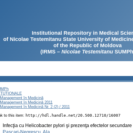
Institutional Repository in Medical Sci
of Nicolae Testemitanu State University of Medici
of the Republic of Moldova
(IRMS –
Nicolae Testemitanu
SUMPh
SUMPh
ITUȚIONALE
i Management în Medicină
i Management în Medicină 2011
Management în Medicină Nr. 2 (2) / 2011
ink to this item:
http://hdl.handle.net/20.500.12710/16007
:
Infecţia cu Helicobacter pylori şi prezenţa efectelor secundare 
:
Pascari-Negrescu, Ala