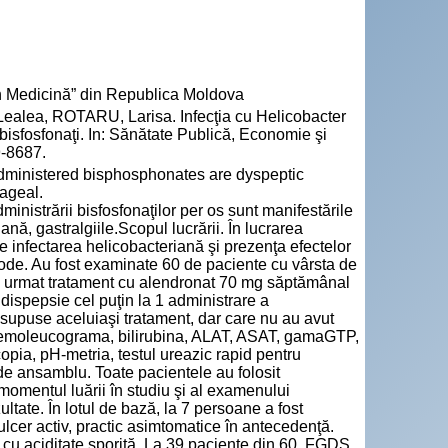
n Medicină” din Republica Moldova
ea, ROTARU, Larisa. Infecţia cu Helicobacter
 bisfosfonaţi. In: Sănătate Publică, Economie şi
9-8687.
dministered bisphosphonates are dyspeptic
hageal.
inistrării bisfosfonaţilor per os sunt manifestările
iană, gastralgiile.Scopul lucrării. În lucrarea
 infectarea helicobacteriană şi prezenţa efectelor
etode. Au fost examinate 60 de paciente cu vârsta de
au urmat tratament cu alendronat 70 mg săptămânal
 dispepsie cel puţin la 1 administrare a
e supuse aceluiaşi tratament, dar care nu au avut
: hemoleucograma, bilirubina, ALAT, ASAT, gamaGTP,
ia, pH-metria, testul ureazic rapid pentru
e ansamblu. Toate pacientele au folosit
momentul luării în studiu şi al examenului
ltate. În lotul de bază, la 7 persoane a fost
ulcer activ, practic asimtomatice în antecedenţă.
 – cu aciditate sporită. La 39 paciente din 60, FGDS