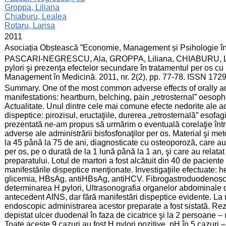
Groppa, Liliana
Chiaburu, Lealea
Rotaru, Larisa
:
2011
:
Asociația Obștească ”Economie, Management și Psihologie î
:
PASCARI-NEGRESCU, Ala, GROPPA, Liliana, CHIABURU, Leal
pylori şi prezenţa efectelor secundare în tratamentul per os cu
Management în Medicină. 2011, nr. 2(2), pp. 77-78. ISSN 172
:
Summary. One of the most common adverse effects of orally a
manifestations: heartburn, belching, pain „retrosternal” oesop
Actualitate. Unul dintre cele mai comune efecte nedorite ale adm
dispeptice: pirozisul, eructaţiile, durerea „retrosternală” esofag
prezentată ne-am propus să urmărim o eventuală corelaţie între
adverse ale administrării bisfosfonaţilor per os. Material şi m
la 45 până la 75 de ani, diagnosticate cu osteoporoză, care 
per os, pe o durată de la 1 lună până la 1 an, şi care au relatat
preparatului. Lotul de martori a fost alcătuit din 40 de pacient
manifestările dispeptice menţionate. Investigaţiile efectuate
glicemia, HBsAg, antiHBsAg, antiHCV. Fibrogastroduodenoscop
determinarea H.pylori, Ultrasonografia organelor abdominale d
antecedent AINS, dar fără manifestări dispeptice evidente. La 
endoscopic administrarea acestor preparate a fost sistată. Rezu
depistat ulcer duodenal în faza de cicatrice şi la 2 persoane – 
Toate aceste 9 cazuri au fost H.pylori pozitive, pH în 5 cazuri