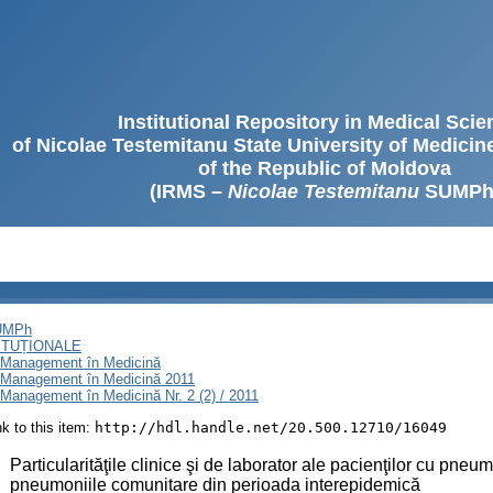
Institutional Repository in Medical Sci
of Nicolae Testemitanu State University of Medici
of the Republic of Moldova
(IRMS –
Nicolae Testemitanu
SUMPh
SUMPh
ITUȚIONALE
i Management în Medicină
i Management în Medicină 2011
Management în Medicină Nr. 2 (2) / 2011
ink to this item:
http://hdl.handle.net/20.500.12710/16049
:
Particularităţile clinice şi de laborator ale pacienţilor cu pn
pneumoniile comunitare din perioada interepidemică