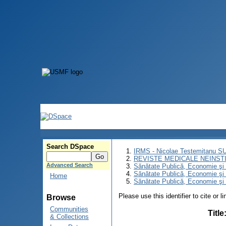
Search DSpace
IRMS - Nicolae Testemitanu 
REVISTE MEDICALE NEINST
Advanced Search
Sănătate Publică, Economie ş
Sănătate Publică, Economie ş
Home
Sănătate Publică, Economie şi 
Please use this identifier to cite or l
Browse
Communities
Title
& Collections