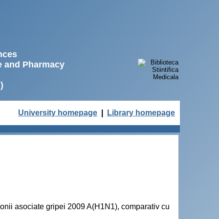
ences
ne and Pharmacy
)
University homepage
|
Library homepage
eumonii asociate gripei 2009 A(H1N1), comparativ cu