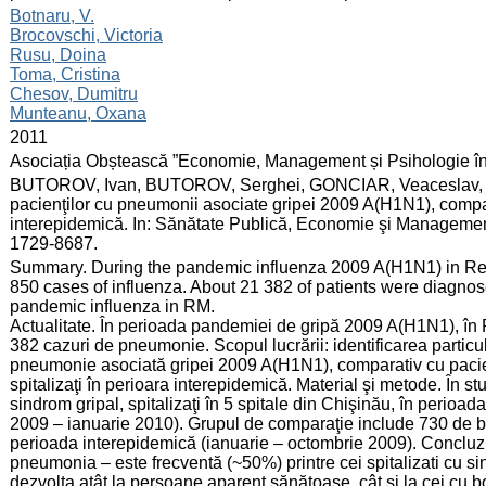
:
Botnaru, V.
Brocovschi, Victoria
Rusu, Doina
Toma, Cristina
Chesov, Dumitru
Munteanu, Oxana
:
2011
:
Asociația Obștească ”Economie, Management și Psihologie î
:
BUTOROV, Ivan, BUTOROV, Serghei, GONCIAR, Veaceslav, et al. 
pacienţilor cu pneumonii asociate gripei 2009 A(H1N1), comp
interepidemică. In: Sănătate Publică, Economie şi Management
1729-8687.
:
Summary. During the pandemic influenza 2009 A(H1N1) in Re
850 cases of influenza. About 21 382 of patients were diagno
pandemic influenza in RM.
Actualitate. În perioada pandemiei de gripă 2009 A(H1N1), în R
382 cazuri de pneumonie. Scopul lucrării: identificarea particular
pneumonie asociată gripei 2009 A(H1N1), comparativ cu pacie
spitalizaţi în perioara interepidemică. Material şi metode. În s
sindrom gripal, spitalizaţi în 5 spitale din Chişinău, în peri
2009 – ianuarie 2010). Grupul de comparaţie include 730 de bo
perioada interepidemică (ianuarie – octombrie 2009). Concluzi
pneumonia – este frecventă (~50%) printre cei spitalizati cu s
dezvolta atât la persoane aparent sănătoase, cât şi la cei cu 