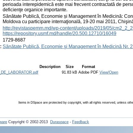
perioada interepidemică este mai frecvent contractată de per
deficienţe organice importante.
:
Sănătate Publică, Economie și Management în Medicină: Confe
Moldova cu participare internaţională, 19-20 mai 2011, Chişi
:
http://revistaspemm.md/wp-content/uploads/2019/05/cm2_2_2
https://repository.usmf.md/handle/20.500.12710/16049
:
1729-8687
:
Sănătate Publică, Economie şi Management în Medicină Nr. 2 
Description
Size
Format
I_DE_LABORATOR.pdf
91.83 kB
Adobe PDF
View/Open
Items in DSpace are protected by copyright, with all rights reserved, unless oth
ware
Copyright © 2002-2013
Duraspace
-
Feedback