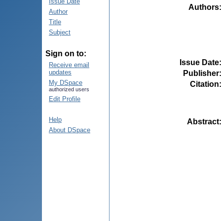
Issue Date
Authors
Author
Title
Subject
Sign on to:
Issue Date
Receive email
updates
Publisher
My DSpace
Citation
authorized users
Edit Profile
Help
Abstract
About DSpace