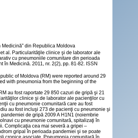
n Medicină” din Republica Moldova
Particularităţile clinice şi de laborator ale
arativ cu pneumoniile comunitare din perioada
 în Medicină. 2011, nr. 2(2), pp. 81-82. ISSN
public of Moldova (RM) were reported around 29
sed with pneumonia from the beginning of the
M au fost raportate 29 850 cazuri de gripă şi 21
ităţilor clinice şi de laborator ale pacienţilor cu
nţii cu pneumonie comunitară care au fost
tudiu au fost incluşi 273 de pacienţi cu pneumonie şi
oada pandemiei de gripă 2009 A H1N1 (noiembrie
lnavi cu pneumonie comunitară, spitalizaţi în
i. Complicaţia cea mai severă a gripei –
indrom gripal în perioada pandemiei şi se poate
boli cronice asociate. Pneumonia comunitară în