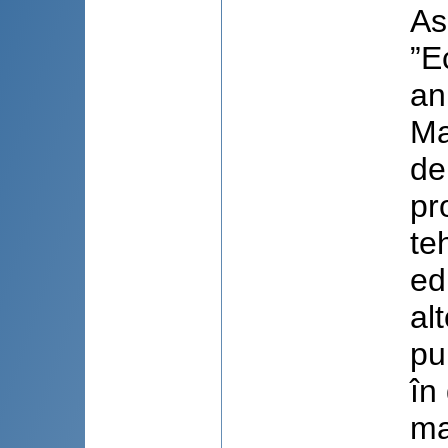
As
”E
an
Ma
de
pr
te
ed
al
pu
în
ma