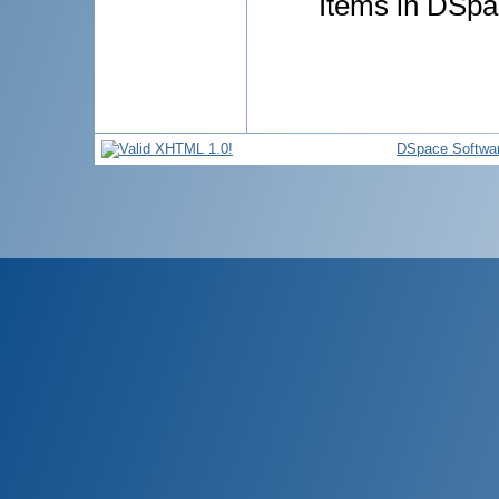
Items in DSpac
DSpace Softwa