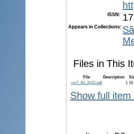
ht
ISSN
:
17
Appears in Collections:
Să
Me
Files in This I
File
Description
Si
cm7_64_2015.pdf
1.16
Show full item