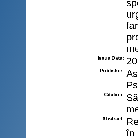
sp
ur
fa
pr
me
Issue Date
:
20
Publisher
:
As
Ps
Citation
:
Să
me
Abstract
:
Re
în