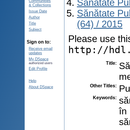
Sănătate Pu
Communities
& Collections
Sănătate Pu
Issue Date
Author
(64) / 2015
Title
Subject
Please use this 
Sign on to:
http://hdl
Receive email
updates
My DSpace
Title
:
Să
authorized users
Edit Profile
me
Help
Other Titles
:
Pu
About DSpace
Keywords
:
să
în
să