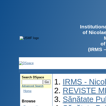
Institutio
of Nicola
of
(IRMS 
Search DSpace
IRMS - Nico
Advanced Search
REVISTE M
Home
Sănătate Pu
Browse