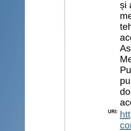
și
me
te
ac
As
Me
Pu
pu
do
ac
URI
:
ht
co