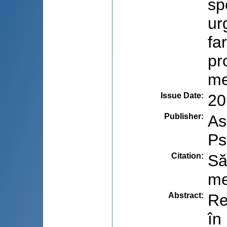
sp
ur
fa
pr
me
Issue Date
:
20
Publisher
:
As
Ps
Citation
:
Să
me
Abstract
:
Re
în