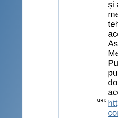
și
me
te
ac
As
Me
Pu
pu
do
ac
URI
:
ht
co