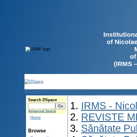
Institutio
of Nicola
of
(IRMS 
Search DSpace
IRMS - Nico
Advanced Search
REVISTE M
Home
Sănătate Pu
Browse