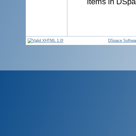
Items in DSpac
DSpace Softwa