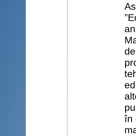
As
”E
an
Ma
de
pr
te
ed
al
pu
în
ma