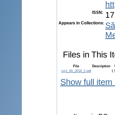
ht
ISSN
:
17
Appears in Collections:
Să
Me
Files in This I
File
Description
cm1_65_2016_2.pdf
1.
Show full item