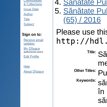
Sănătate Pu
Communities
& Collections
Sănătate Pu
Issue Date
Author
(65) / 2016
Title
Subject
Please use this 
Sign on to:
http://hdl
Receive email
updates
My DSpace
Title
:
Să
authorized users
Edit Profile
me
Help
Other Titles
:
Pu
About DSpace
Keywords
:
să
în
să