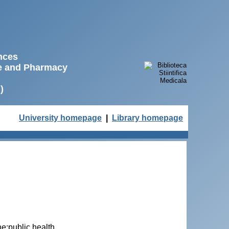
ences
ne and Pharmacy
)
University homepage
|
Library homepage
e;public health