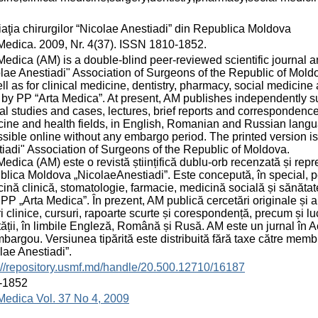
aţia chirurgilor “Nicolae Anestiadi” din Republica Moldova
Medica. 2009, Nr. 4(37). ISSN 1810-1852.
Medica (AM) is a double-blind peer-reviewed scientific journal an
lae Anestiadi" Association of Surgeons of the Republic of Moldova
ll as for clinical medicine, dentistry, pharmacy, social medicin
by PP “Arta Medica”. At present, AM publishes independently su
cal studies and cases, lectures, brief reports and correspondence,
ine and health fields, in English, Romanian and Russian langu
sible online without any embargo period. The printed version is 
iadi" Association of Surgeons of the Republic of Moldova.
Medica (AM) este o revistă științifică dublu-orb recenzată și repre
lica Moldova „NicolaeAnestiadi”. Este concepută, în special, pent
ină clinică, stomatologie, farmacie, medicină socială și sănătat
 PP „Arta Medica”. În prezent, AM publică cercetări originale și 
i clinice, cursuri, rapoarte scurte și corespondență, precum și lucr
ății, în limbile Engleză, Română și Rusă. AM este un jurnal în A
bargou. Versiunea tipărită este distribuită fără taxe către memb
lae Anestiadi”.
://repository.usmf.md/handle/20.500.12710/16187
-1852
Medica Vol. 37 No 4, 2009