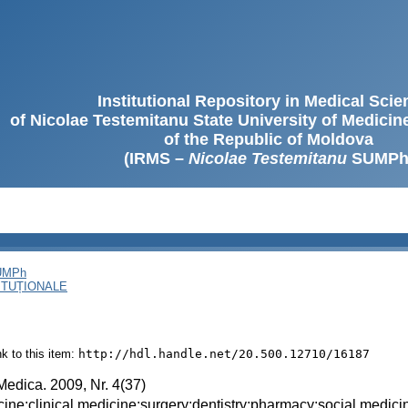
Institutional Repository in Medical Sci
of Nicolae Testemitanu State University of Medici
of the Republic of Moldova
(IRMS –
Nicolae Testemitanu
SUMPh
SUMPh
ITUȚIONALE
ink to this item:
http://hdl.handle.net/20.500.12710/16187
Medica. 2009, Nr. 4(37)
ine;clinical medicine;surgery;dentistry;pharmacy;social medicin