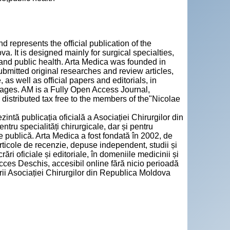
d represents the official publication of the
. It is designed mainly for surgical specialties,
e and public health. Arta Medica was founded in
bmitted original researches and review articles,
 as well as official papers and editorials, in
ages. AM is a Fully Open Access Journal,
distributed tax free to the members of the"Nicolae
zintă publicația oficială a Asociației Chirurgilor din
ru specialități chirurgicale, dar și pentru
e publică. Arta Medica a fost fondată în 2002, de
articole de recenzie, depuse independent, studii și
ări oficiale și editoriale, în domeniile medicinii și
cces Deschis, accesibil online fără nicio perioadă
rii Asociației Chirurgilor din Republica Moldova