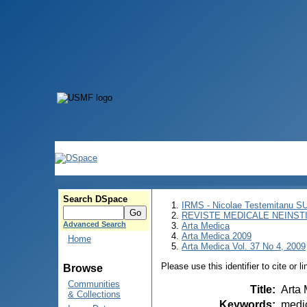
Search DSpace
IRMS - Nicolae Testemitanu 
REVISTE MEDICALE NEINST
Advanced Search
Arta Medica
Arta Medica 2009
Home
Arta Medica Vol. 37 No 4, 2009
Please use this identifier to cite or l
Browse
Communities
Title
:
Arta 
& Collections
Keywords
:
medic