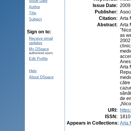
Issue Date
Issue Date
:
2009
Author
Publisher
:
Asoci
Title
Citation
:
Arta 
Subject
Abstract
:
Arta 
"Nico
Sign on to:
as we
Receive email
2002 
updates
clini
My DSpace
medic
authorized users
acces
Edit Profile
Anest
Arta 
Help
Repub
medic
About DSpace
către
cazur
sănăt
de em
„Nico
URI
:
https
ISSN
:
1810
Appears in Collections:
Arta 