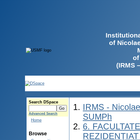
Institutio
of Nicola
of
(IRMS 
Search DSpace
IRMS - Nicolae
Advanced Search
SUMPh
Home
6. FACULTAT
Browse
REZIDENȚIAT