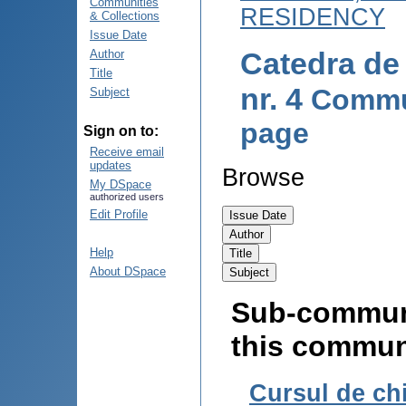
Communities
RESIDENCY
& Collections
Issue Date
Catedra de 
Author
Title
nr. 4
Commu
Subject
page
Sign on to:
Receive email
updates
Browse
My DSpace
authorized users
Edit Profile
Help
About DSpace
Sub-communi
this commun
Cursul de ch