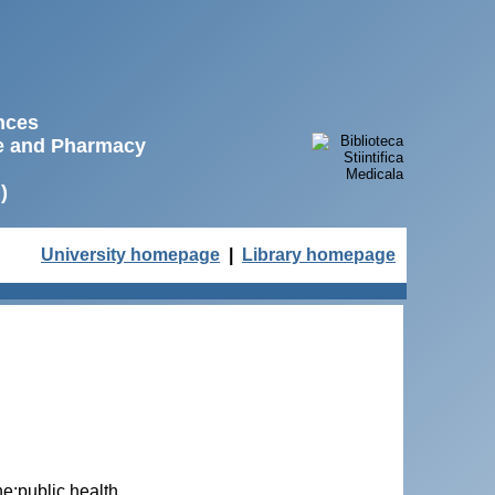
ences
ne and Pharmacy
)
University homepage
|
Library homepage
e;public health