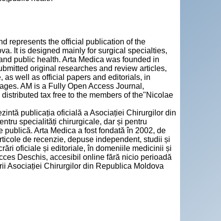
d represents the official publication of the
. It is designed mainly for surgical specialties,
e and public health. Arta Medica was founded in
bmitted original researches and review articles,
 as well as official papers and editorials, in
ages. AM is a Fully Open Access Journal,
distributed tax free to the members of the"Nicolae
zintă publicația oficială a Asociației Chirurgilor din
ru specialități chirurgicale, dar și pentru
e publică. Arta Medica a fost fondată în 2002, de
articole de recenzie, depuse independent, studii și
ări oficiale și editoriale, în domeniile medicinii și
cces Deschis, accesibil online fără nicio perioadă
rii Asociației Chirurgilor din Republica Moldova