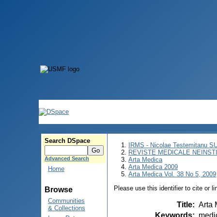
Search DSpace
IRMS - Nicolae Testemitanu 
REVISTE MEDICALE NEINST
Advanced Search
Arta Medica
Arta Medica 2009
Home
Arta Medica Vol. 38 No 5, 2009
Please use this identifier to cite or l
Browse
Communities
Title
:
Arta 
& Collections
Keywords
:
medic