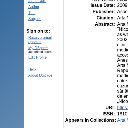
Issue Date
Issue Date
:
2009
Author
Publisher
:
Asoci
Title
Citation
:
Arta 
Subject
Abstract
:
Arta 
"Nico
Sign on to:
as we
Receive email
2002 
updates
clini
My DSpace
medic
authorized users
acces
Edit Profile
Anest
Arta 
Help
Repub
medic
About DSpace
către
cazur
sănăt
de em
„Nico
URI
:
https
ISSN
:
1810
Appears in Collections:
Arta 