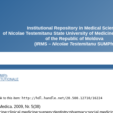
Institutional Repository in Medical Sci
of Nicolae Testemitanu State University of Medici
of the Republic of Moldova
(IRMS –
Nicolae Testemitanu
SUMPh
SUMPh
ITUȚIONALE
ink to this item:
http://hdl.handle.net/20.500.12710/16224
Medica. 2009, Nr. 5(38)
ine;clinical medicine;surgery;dentistry;pharmacy;social medicin