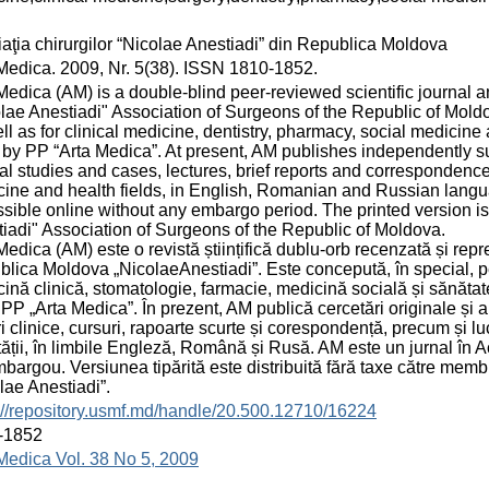
aţia chirurgilor “Nicolae Anestiadi” din Republica Moldova
Medica. 2009, Nr. 5(38). ISSN 1810-1852.
Medica (AM) is a double-blind peer-reviewed scientific journal an
lae Anestiadi" Association of Surgeons of the Republic of Moldova
ll as for clinical medicine, dentistry, pharmacy, social medicin
by PP “Arta Medica”. At present, AM publishes independently su
cal studies and cases, lectures, brief reports and correspondence,
ine and health fields, in English, Romanian and Russian langu
sible online without any embargo period. The printed version is 
iadi" Association of Surgeons of the Republic of Moldova.
Medica (AM) este o revistă științifică dublu-orb recenzată și repre
lica Moldova „NicolaeAnestiadi”. Este concepută, în special, pent
ină clinică, stomatologie, farmacie, medicină socială și sănătat
 PP „Arta Medica”. În prezent, AM publică cercetări originale și 
i clinice, cursuri, rapoarte scurte și corespondență, precum și lucr
ății, în limbile Engleză, Română și Rusă. AM este un jurnal în A
bargou. Versiunea tipărită este distribuită fără taxe către memb
lae Anestiadi”.
://repository.usmf.md/handle/20.500.12710/16224
-1852
Medica Vol. 38 No 5, 2009