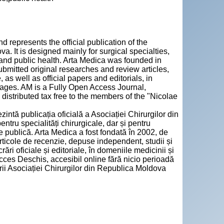
d represents the official publication of the
. It is designed mainly for surgical specialties,
e and public health. Arta Medica was founded in
bmitted original researches and review articles,
 as well as official papers and editorials, in
ages. AM is a Fully Open Access Journal,
distributed tax free to the members of the "Nicolae
zintă publicația oficială a Asociației Chirurgilor din
tru specialități chirurgicale, dar și pentru
e publică. Arta Medica a fost fondată în 2002, de
articole de recenzie, depuse independent, studii și
ări oficiale și editoriale, în domeniile medicinii și
cces Deschis, accesibil online fără nicio perioadă
rii Asociației Chirurgilor din Republica Moldova