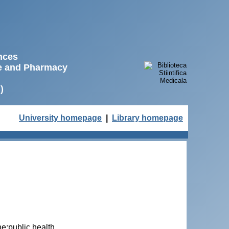
ences
ne and Pharmacy
)
University homepage
|
Library homepage
e;public health