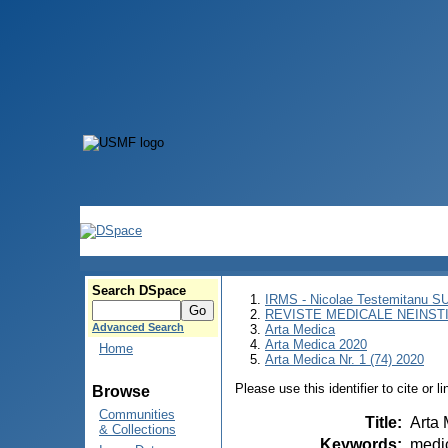
Search DSpace
IRMS - Nicolae Testemitanu 
REVISTE MEDICALE NEINST
Advanced Search
Arta Medica
Arta Medica 2020
Home
Arta Medica Nr. 1 (74) 2020
Please use this identifier to cite or l
Browse
Communities
Title
:
Arta 
& Collections
Keywords
:
medic