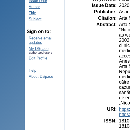
Issue Date
Issue Date
:
2020
Author
Publisher
:
Asoci
Title
Citation
:
Arta 
Subject
Abstract
:
Arta 
"Nico
Sign on to:
as we
Receive email
2002 
updates
clini
My DSpace
medic
authorized users
acces
Edit Profile
Anest
Arta 
Help
Repub
medic
About DSpace
către
cazur
sănăt
de em
„Nico
URI
:
https
https
ISSN
:
1810
1810