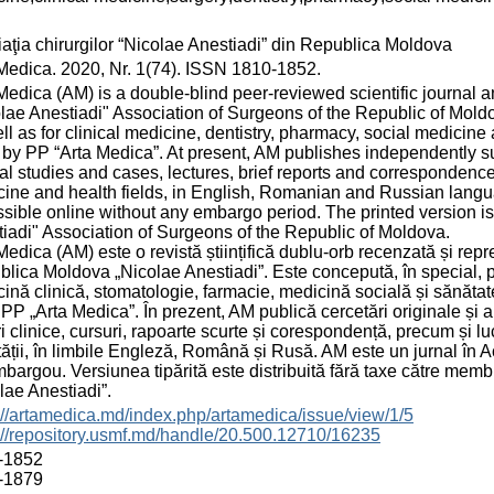
aţia chirurgilor “Nicolae Anestiadi” din Republica Moldova
Medica. 2020, Nr. 1(74). ISSN 1810-1852.
Medica (AM) is a double-blind peer-reviewed scientific journal an
lae Anestiadi" Association of Surgeons of the Republic of Moldova
ll as for clinical medicine, dentistry, pharmacy, social medicin
by PP “Arta Medica”. At present, AM publishes independently su
cal studies and cases, lectures, brief reports and correspondence,
ine and health fields, in English, Romanian and Russian langu
sible online without any embargo period. The printed version is 
iadi" Association of Surgeons of the Republic of Moldova.
Medica (AM) este o revistă științifică dublu-orb recenzată și repre
lica Moldova „Nicolae Anestiadi”. Este concepută, în special, pen
ină clinică, stomatologie, farmacie, medicină socială și sănătat
 PP „Arta Medica”. În prezent, AM publică cercetări originale și 
i clinice, cursuri, rapoarte scurte și corespondență, precum și lucr
ății, în limbile Engleză, Română și Rusă. AM este un jurnal în A
bargou. Versiunea tipărită este distribuită fără taxe către memb
lae Anestiadi”.
://artamedica.md/index.php/artamedica/issue/view/1/5
://repository.usmf.md/handle/20.500.12710/16235
-1852
-1879