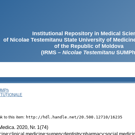
Institutional Repository in Medical Sci
of Nicolae Testemitanu State University of Medici
of the Republic of Moldova
(IRMS –
Nicolae Testemitanu
SUMPh
SUMPh
ITUȚIONALE
ink to this item:
http://hdl.handle.net/20.500.12710/16235
Medica. 2020, Nr. 1(74)
ine;clinical medicine;surgery;dentistry;pharmacy;social medicin