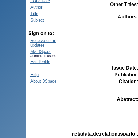
Issue Date
Other Titles
Author
Title
Authors
Subject
Sign on to:
Receive email
updates
My DSpace
authorized users
Edit Profile
Issue Date
Publisher
Help
Citation
About DSpace
Abstract
metadata.dc.relation.ispartof