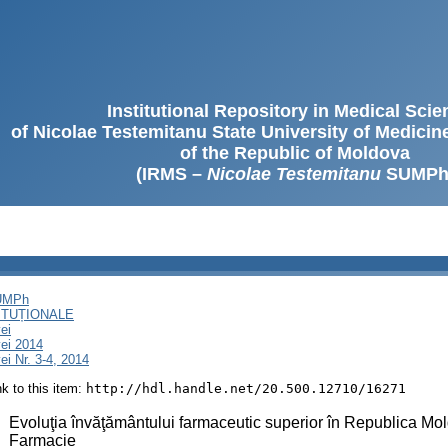
Institutional Repository in Medical Sci
of Nicolae Testemitanu State University of Medici
of the Republic of Moldova
(IRMS –
Nicolae Testemitanu
SUMPh
SUMPh
ITUȚIONALE
ei
ei 2014
i Nr. 3-4, 2014
ink to this item:
http://hdl.handle.net/20.500.12710/16271
:
Evoluţia învăţământului farmaceutic superior în Republica Mold
Farmacie