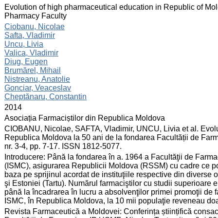
:
Evolution of high pharmaceutical education in Republic of Mol
Pharmacy Faculty
:
Ciobanu, Nicolae
Safta, Vladimir
Uncu, Livia
Valica, Vladimir
Diug, Eugen
Brumărel, Mihail
Nistreanu, Anatolie
Gonciar, Veaceslav
Cheptănaru, Constantin
:
2014
:
Asociația Farmaciștilor din Republica Moldova
:
CIOBANU, Nicolae, SAFTA, Vladimir, UNCU, Livia et al. Evoluţ
Republica Moldova la 50 ani de la fondarea Facultății de Far
nr. 3-4, pp. 7-17. ISSN 1812-5077.
:
Introducere: Până la fondarea în a. 1964 a Facultăţii de Farmac
(ISMC), asigurarea Republicii Moldova (RSSM) cu cadre ce pos
baza pe sprijinul acordat de instituţiile respective din divers
şi Estoniei (Tartu). Numărul farmaciştilor cu studii superioare e
până la încadrarea în lucru a absolvenţilor primei promoţii de 
ISMC, în Republica Moldova, la 10 mii populaţie reveneau doar
:
Revista Farmaceutică a Moldovei: Conferința științifică consac