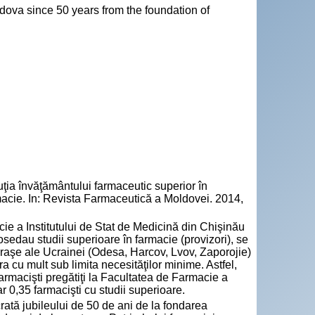
dova since 50 years from the foundation of
ia învăţământului farmaceutic superior în
macie. In: Revista Farmaceutică a Moldovei. 2014,
ie a Institutului de Stat de Medicină din Chişinău
edau studii superioare în farmacie (provizori), se
e oraşe ale Ucrainei (Odesa, Harcov, Lvov, Zaporojie)
ra cu mult sub limita necesităţilor minime. Astfel,
farmacişti pregătiţi la Facultatea de Farmacie a
 0,35 farmacişti cu studii superioare.
rată jubileului de 50 de ani de la fondarea