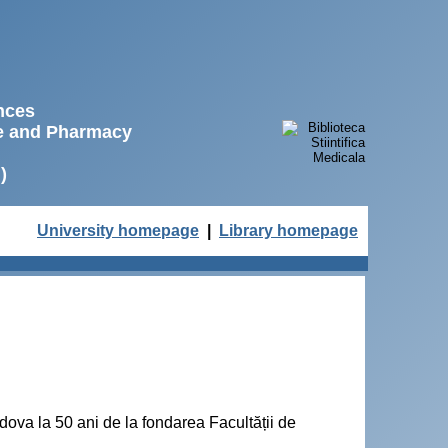
ences
ne and Pharmacy
)
University homepage
|
Library homepage
ova la 50 ani de la fondarea Facultății de