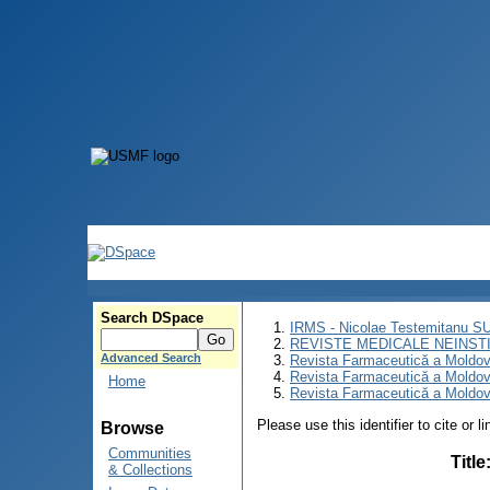
Search DSpace
IRMS - Nicolae Testemitanu 
REVISTE MEDICALE NEINST
Advanced Search
Revista Farmaceutică a Moldov
Revista Farmaceutică a Moldov
Home
Revista Farmaceutică a Moldove
Please use this identifier to cite or l
Browse
Communities
Title
& Collections