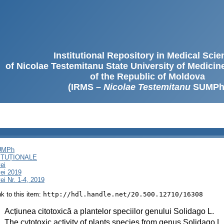
Institutional Repository in Medical Sci
of Nicolae Testemitanu State University of Medici
of the Republic of Moldova
(IRMS –
Nicolae Testemitanu
SUMPh
SUMPh
ITUȚIONALE
ei
ei 2019
i Nr. 1-4, 2019
ink to this item:
http://hdl.handle.net/20.500.12710/16308
:
Acțiunea citotoxică a plantelor speciilor genului Solidago L.
:
The cytotoxic activity of plants species from genus Solidago L.