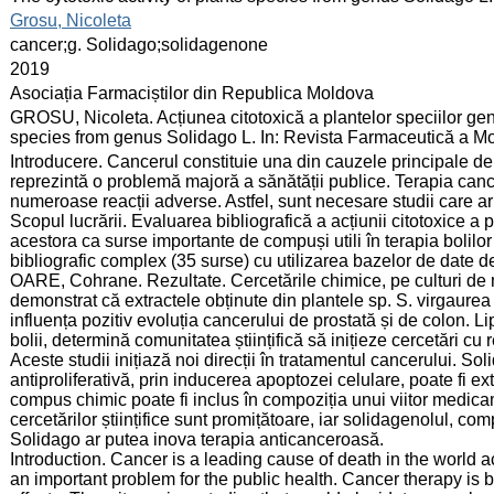
:
Grosu, Nicoleta
:
cancer;g. Solidago;solidagenone
:
2019
:
Asociația Farmaciștilor din Republica Moldova
:
GROSU, Nicoleta. Acțiunea citotoxică a plantelor speciilor genu
species from genus Solidago L. In: Revista Farmaceutică a Mol
:
Introducere. Cancerul constituie una din cauzele principale 
reprezintă o problemă majoră a sănătății publice. Terapia can
numeroase reacții adverse. Astfel, sunt necesare studii care ar 
Scopul lucrării. Evaluarea bibliografică a acțiunii citotoxice a p
acestora ca surse importante de compuși utili în terapia bolilo
bibliografic complex (35 surse) cu utilizarea bazelor de date 
OARE, Cohrane. Rezultate. Cercetările chimice, pe culturi de
demonstrat că extractele obținute din plantele sp. S. virgaurea 
influența pozitiv evoluția cancerului de prostată și de colon. Lip
bolii, determină comunitatea științifică să inițieze cercetări cu
Aceste studii inițiază noi direcții în tratamentul cancerului. S
antiproliferativă, prin inducerea apoptozei celulare, poate fi ex
compus chimic poate fi inclus în compoziția unui viitor medica
cercetărilor științifice sunt promițătoare, iar solidagenolul, co
Solidago ar putea inova terapia anticanceroasă.
Introduction. Cancer is a leading cause of death in the world 
an important problem for the public health. Cancer therapy is 