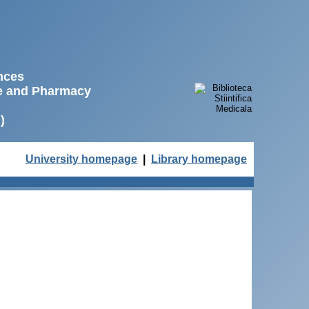
ences
ne and Pharmacy
)
University homepage
|
Library homepage