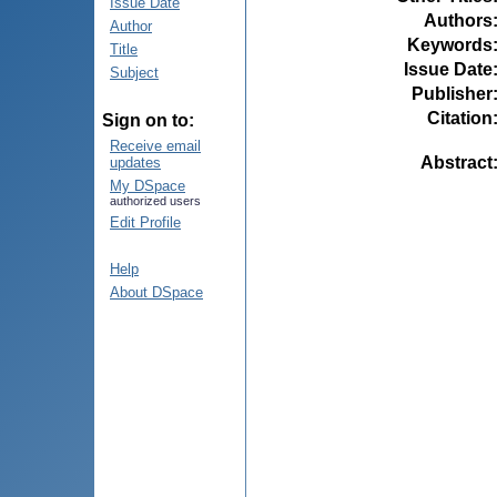
Issue Date
Authors
Author
Keywords
Title
Issue Date
Subject
Publisher
Citation
Sign on to:
Receive email
Abstract
updates
My DSpace
authorized users
Edit Profile
Help
About DSpace