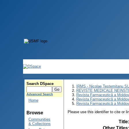
Search DSpace
IRMS - Nicolae Testemitanu 
REVISTE MEDICALE NEINST
Advanced Search
Revista Farmaceutică a Moldov
Revista Farmaceutică a Moldov
Home
Revista Farmaceutică a Moldove
Please use this identifier to cite or l
Browse
Communities
Title
& Collections
Other Titles