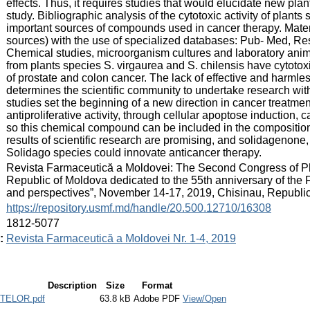
effects. Thus, it requires studies that would elucidate new plan
study. Bibliographic analysis of the cytotoxic activity of plant
important sources of compounds used in cancer therapy. Mate
sources) with the use of specialized databases: Pub- Med, R
Chemical studies, microorganism cultures and laboratory anim
from plants species S. virgaurea and S. chilensis have cytotoxi
of prostate and colon cancer. The lack of effective and harmles
determines the scientific community to undertake research wit
studies set the beginning of a new direction in cancer treatme
antiproliferative activity, through cellular apoptose induction, c
so this chemical compound can be included in the composition
results of scientific research are promising, and solidagenone
Solidago species could innovate anticancer therapy.
:
Revista Farmaceutică a Moldovei: The Second Congress of Ph
Republic of Moldova dedicated to the 55th anniversary of the
and perspectives”, November 14-17, 2019, Chisinau, Republi
:
https://repository.usmf.md/handle/20.500.12710/16308
:
1812-5077
:
Revista Farmaceutică a Moldovei Nr. 1-4, 2019
Description
Size
Format
TELOR.pdf
63.8 kB
Adobe PDF
View/Open