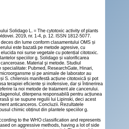
lui Solidago L. = The cytotoxic activity of plants
dovei. 2019, nr. 1-4, p. 12. ISSN 1812-5077.
de deces din lume conform clasamentului OMS și
cerului este bazată pe metode agresive, cu
elucida noi surse vegetale cu potențial citotoxic.
lantelor speciilor g. Solidago și valorificarea
r canceroase. Material şi metode. Studiul
de specialitate: Pubmed, ResearchGate, Hinari,
 microorgansme și pe animale de laborator au
și S. chilensis manifestă acțiune citotoxică și pot
sa terapiei eficiente și inofensive, dar și întinerirea
 referire la noi metode de tratament ale cancerului.
olidagenolul, diterpena responsabilă pentru acțiunea
trasă și se supune regulii lui Lipinski, deci acest
ment anticanceros. Concluzii. Rezultatele
mpusul chimic obținut din plantele speciilor g.
according to the WHO classification and represents
based on aggressive methods, having a lot of side