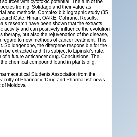
t sources with cytotoxic potential. The aim of the
s species from g. Solidago and their value as
rial and methods. Complex bibliographic study (35
esearchGate, Hinari, OARE, Cohrane. Results.
als research have been shown that the extracts
c activity and can positively influence the evolution
s therapy, but also the rejuvenation of the disease,
h regard to new methods of cancer treatment. This
nt. Solidagenone, the diterpene responsible for the
an be extracted and it is subject to Lipinski’s rule,
 of a future anticancer drug. Conclusions. The
, the chemical compound found in plants of g.
armaceutical Students Association from the
 Faculty of Pharmacy ”Drug and Pharmacist: news
c of Moldova