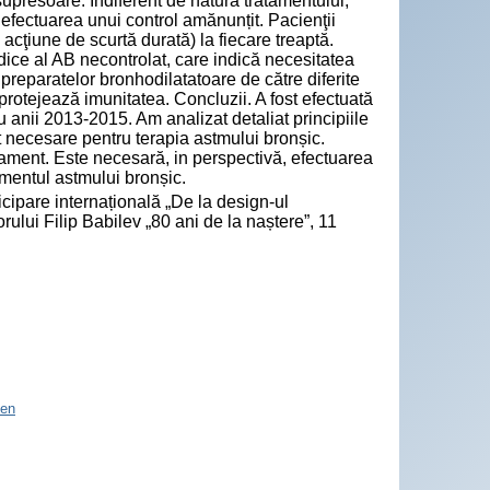
upresoare. Indiferent de natura tratamentului,
fectuarea unui control amănunțit. Pacienţii
acţiune de scurtă durată) la fiecare treaptă.
ice al AB necontrolat, care indică necesitatea
i preparatelor bronhodilatatoare de către diferite
 protejează imunitatea. Concluzii. A fost efectuată
u anii 2013-2015. Am analizat detaliat principiile
 necesare pentru terapia astmului bronșic.
ment. Este necesară, in perspectivă, efectuarea
mentul astmului bronșic.
icipare internațională „De la design-ul
rului Filip Babilev „80 ani de la naștere”, 11
en