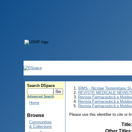
Search DSpace
IRMS - Nicolae Testemitanu 
REVISTE MEDICALE NEINST
Advanced Search
Revista Farmaceutică a Moldov
Revista Farmaceutică a Moldov
Home
Revista Farmaceutică a Moldove
Please use this identifier to cite or l
Browse
Communities
Title
& Collections
Other Titles