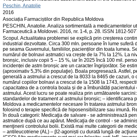
:
Peschin, Anatolie
:
2016
:
Asociația Farmaciștilor din Republica Moldova
:
PESCHIN, Anatolie. Analiza sortimentală a medicamentelor utili
Farmaceutică a Moldovei. 2016, nr. 1-4, p. 28. ISSN 1812-507
:
Scopul. Actualitatea problemei se explică prin creșterea contin
industrial dezvoltate. Circa 300 mln. persoane în lume suferă 
pe seama Guvernului, familiilor, pacienților din toata lumea. S
numărul de bolnavi astmatici va crește de la 7% la 12%. La ni
bronșic, inclusiv copii 5 – 15 %, iar în 2025 încă 100 mil. pers
incidenței de astm bronșic are un caracter îngrijorător. Se esti
(aproximativ 5,3% din populaţie). Boala progresează. Astfel, 
generală a astmului a crescut de la 8033 la 8465 de cazuri, o 
numărul copiilor bolnavi a crescut de la 1508 la 1743, respectiv
capacitatea de a controla boala și de a îmbunătăți pacientului c
astmului. Acest lucru se poate realiza prin următoarele sarcin
standardelor de tratament al astmului bronșic; – identificarea 
Moldova a medicamentelor necesare în tratarea astmului bronși
folosind o terapie specifică de hiposensibilizare sau imună. R
în două categorii: Medicaţia de salvare - se administrează pe
astmatice după ce au apărut. Medicaţia de control - se administ
menţinerii controlului bolii. Există mai multe categorii de medi
– antileucotriene (AL) – β2-agoniști cu durată lungă de acţiune 