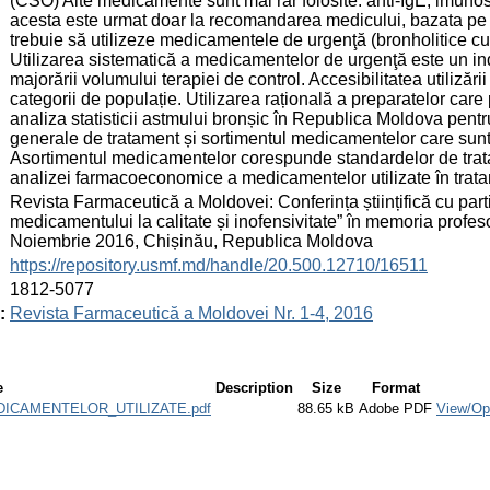
(CSO) Alte medicamente sunt mai rar folosite: anti-IgE, imunos
acesta este urmat doar la recomandarea medicului, bazata pe e
trebuie să utilizeze medicamentele de urgenţă (bronholitice cu 
Utilizarea sistematică a medicamentelor de urgenţă este un ind
majorării volumului terapiei de control. Accesibilitatea utilizări
categorii de populație. Utilizarea rațională a preparatelor care
analiza statisticii astmului bronșic în Republica Moldova pentr
generale de tratament și sortimentul medicamentelor care sunt
Asortimentul medicamentelor corespunde standardelor de trata
analizei farmacoeconomice a medicamentelor utilizate în trata
:
Revista Farmaceutică a Moldovei: Conferința științifică cu part
medicamentului la calitate și inofensivitate” în memoria profeso
Noiembrie 2016, Chișinău, Republica Moldova
:
https://repository.usmf.md/handle/20.500.12710/16511
:
1812-5077
:
Revista Farmaceutică a Moldovei Nr. 1-4, 2016
e
Description
Size
Format
ICAMENTELOR_UTILIZATE.pdf
88.65 kB
Adobe PDF
View/Op