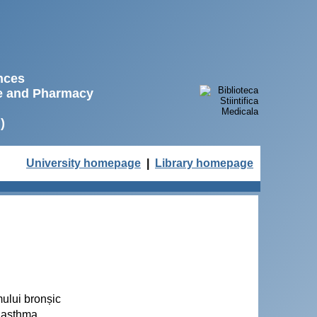
ences
ne and Pharmacy
)
University homepage
|
Library homepage
mului bronșic
f asthma