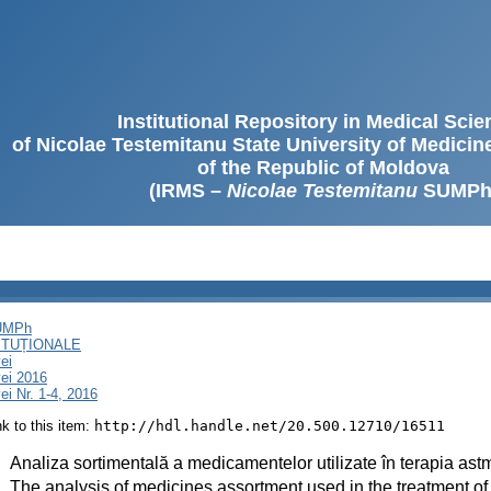
Institutional Repository in Medical Sci
of Nicolae Testemitanu State University of Medici
of the Republic of Moldova
(IRMS –
Nicolae Testemitanu
SUMPh
SUMPh
ITUȚIONALE
ei
ei 2016
i Nr. 1-4, 2016
ink to this item:
http://hdl.handle.net/20.500.12710/16511
:
Analiza sortimentală a medicamentelor utilizate în terapia ast
:
The analysis of medicines assortment used in the treatment o