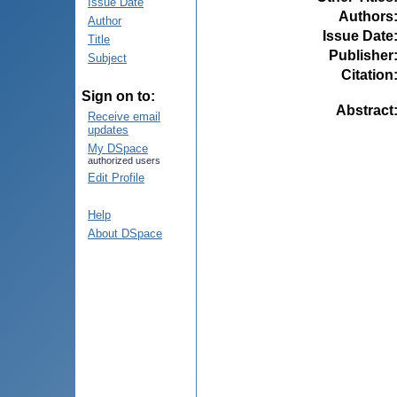
Issue Date
Authors
Author
Issue Date
Title
Publisher
Subject
Citation
Sign on to:
Abstract
Receive email
updates
My DSpace
authorized users
Edit Profile
Help
About DSpace