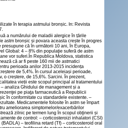
zate în terapia astmului bronșic. In: Revista
7.
uă a numărului de maladii alergice în țările
de astm bronșic și povara aceasta crește în progres
e presupune că în următorii 10 ani, în Europa,
vel Global: 4 – 8% din populaţie suferă de astm
oane vor suferi.În Republica Moldova, statistica
mează că ar fi peste 160 mii de astmatici
pentru perioada anilor 2013-2015 incidența
creștere de 5,4%. În cursul aceleiași perioade,
, o creștere, de 15,6%. Sarcini. În prezent,
alitatea vieții este scopul principal al tratamentului
i: – analiza Ghidului de management și a
prezenţei pe piaţa farmaceutică a Republicii
c în conformitate cu standardele existente. –
ezultate. Medicamentele folosite în astm se împart
ntru ameliorarea simptomelor/exacerbărilor
rează zilnic pe termen lung în scopul obţinerii și
camente de control: – corticosteroizi inhalatori (CSI)
(BADLA) – teofilina retard (Tf) – corticosteroid oral