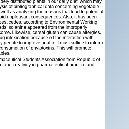
ely distributed plants in our daily diet, which may
ysis of bibliographical data concerning vegetable
well as analyzing the reasons that lead to potential
oid unpleasant consequences. Also, it has been
 pesticedes, according to Environmental Working
eds, solanine appeared from the improperly
come. Likewise, cereal gluten can cause allergies.
g intoxication because o f the interaction with
ople to improve health. It must suffice to inform
e consumption of phytotoxins. This will promote
ables.
maceutical Students Association from Republic of
 and creativity in pharmaceutical practice and