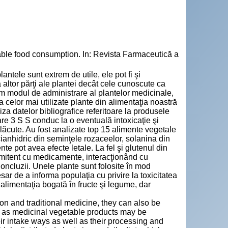
ble food consumption. In: Revista Farmaceutică a
lantele sunt extrem de utile, ele pot fi şi
ltor părţi ale plantei decât cele cunoscute ca
 modul de administrare al plantelor medicinale,
a celor mai utilizate plante din alimentaţia noastră
iza datelor bibliografice referitoare la produsele
are 3 S S conduc la o eventuală intoxicaţie şi
plăcute. Au fost analizate top 15 alimente vegetale
anhidric din seminţele rozaceelor, solanina din
nte pot avea efecte letale. La fel şi glutenul din
omitent cu medicamente, interacţionând cu
ncluzii. Unele plante sunt folosite în mod
sar de a informa populaţia cu privire la toxicitatea
limentaţia bogată în fructe şi legume, dar
ion and traditional medicine, they can also be
ned as medicinal vegetable products may be
eir intake ways as well as their processing and