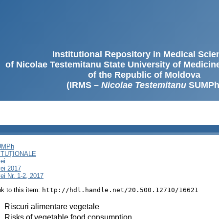
Institutional Repository in Medical Sci
of Nicolae Testemitanu State University of Medici
of the Republic of Moldova
(IRMS –
Nicolae Testemitanu
SUMPh
SUMPh
ITUȚIONALE
ei
ei 2017
i Nr. 1-2, 2017
ink to this item:
http://hdl.handle.net/20.500.12710/16621
:
Riscuri alimentare vegetale
:
Risks of vegetable food consumption