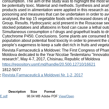
consumption. The aim of the study was to highlight the most wid
be potentially toxic. Material and methods. Synthesis and anal
products used in alimentation were applied in this research as 
poisoning and measures that can be undertaken in order to av
analysed, the top 15 vegetable foods with increased doses of
Group. Results. Hydrocyanic acid present in the Rosaceae se
stocked potatoes and aflatoxins in food can cause a lethal out
Simultaneous consumption o f drugs and grapefruit leads to dru
Cytochrome P450. Conclusions. Some plants are consumed by pe
population about potential food toxicity in order to prevent th
people’s eagerness to keep a safe diet rich in fruits and veget
:
Revista Farmaceutică a Moldovei: The First Congress of Phar
Moldova dedicated to the Year Nicolae Testemitanu "Innovation
research”, May 4-7, 2017, Chisinau, Republic of Moldova
:
https://repository.usmf.md/handle/20.500.12710/16621
:
1812-5077
:
Revista Farmaceutică a Moldovei Nr. 1-2, 2017
Description
Size
Format
.pdf
98.04 MB
Adobe PDF
View/Open