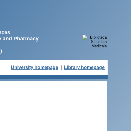
ences
ne and Pharmacy
)
University homepage
|
Library homepage