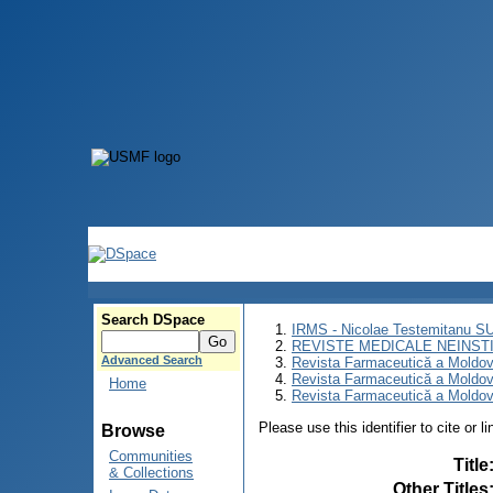
Search DSpace
IRMS - Nicolae Testemitanu 
REVISTE MEDICALE NEINST
Advanced Search
Revista Farmaceutică a Moldov
Revista Farmaceutică a Moldov
Home
Revista Farmaceutică a Moldove
Please use this identifier to cite or l
Browse
Communities
Title
& Collections
Other Titles