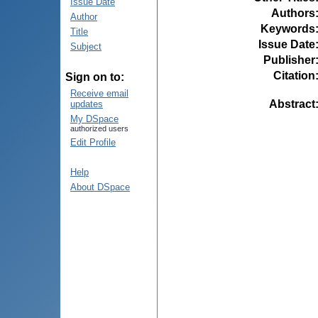
Issue Date
Authors
Author
Keywords
Title
Issue Date
Subject
Publisher
Citation
Sign on to:
Receive email
Abstract
updates
My DSpace
authorized users
Edit Profile
Help
About DSpace