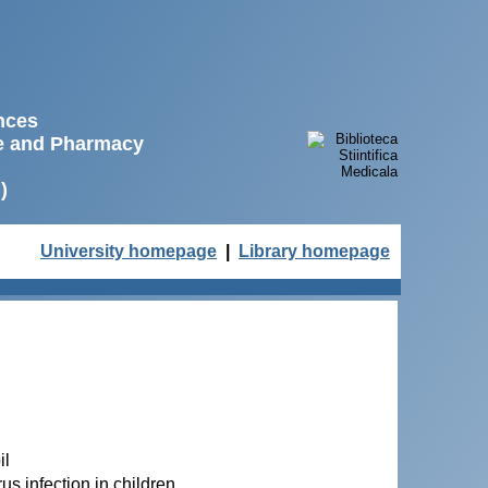
ences
ne and Pharmacy
)
University homepage
|
Library homepage
il
s infection in children