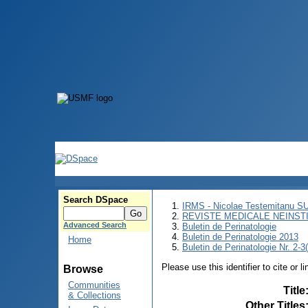
Search DSpace
IRMS - Nicolae Testemitanu 
REVISTE MEDICALE NEINST
Advanced Search
Buletin de Perinatologie
Buletin de Perinatologie 2013
Home
Buletin de Perinatologie Nr. 2-3
Please use this identifier to cite or l
Browse
Communities
Title
& Collections
Other Titles