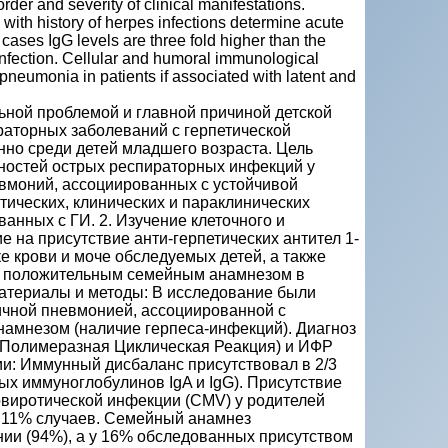
er and severity of clinical manifestations.
 with history of herpes infections determine acute
cases IgG levels are three fold higher than the
 infection. Cellular and humoral immunological
pneumonia in patients if associated with latent and
ьной проблемой и главной причиной детской
раторных заболеваний с герпетической
нно среди детей младшего возраста. Цель
ностей острых респираторных инфекций у
невмоний, ассоциированных с устойчивой
тических, клинических и параклинических
анных с ГИ. 2. Изучение клеточного и
 на присутствие анти-герпетических антител 1-
ке крови и моче обследуемых детей, а также
 с положительным семейным анамнезом в
Материалы и методы: В исследование были
ничной пневмонией, ассоциированной с
амнезом (наличие герпеса-инфекций). Диагноз
(Полимеразная Циклическая Реакция) и ИФР
и: Иммунный дисбаланс присутствовал в 2/3
х иммуноглобулинов IgA и IgG). Присутствие
ловиротической инфекции (CMV) у родителей
 11% случаев. Семейный анамнез
ии (94%), а у 16% обследованных присутством