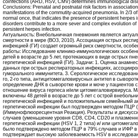
coinfections (ARD, HSV, CMV) determines immunological disord
Conclusions: Prenatal and postnatal risk factors in association
manifestations of the commutity-acquired pneumonia. In 2/3 of 
normal once, that indicates the presence of persistent herpes
disorders contribute to a more sever and complex evolution of 
persistent herpes infection.
Актуальность: Внебольничная пневмония является актуал
смертности в мире (ВОЗ, 2010). Ассоциация острых респи
инфекцией (ГИ) создает огромный риск смертности, особе
работы: Исследование клинико-иммунологических особен
детей в возрасте до 5 лет, протекающих в виде острых п
герпетической инфекцией (ГИ). Задачи: 1. Оценка анамнес
данных при острых респираторных инфекциях, ассоцииров
гуморального иммунитета. 3. Серологическое исследование
го, 2-го типа, антицитомегаловирусных антител в сыворот
определение ДНК в сыворотке крови и моче у пациентов
отношение вируса герпеса и/или цитомегаловирвируса. 
включены 48 детей в возрасте до 5 лет с острой внеболь
герпетической инфекцией и положительным семейнымй ан
герпетической инфекции был подтвержден методом ПЦР 
(Иммунофлюоресцентная Реакция). Результаты и дискусси
случаев (уменьшение уровня CD8, CD4, CD20 и плазменны
герпетической инфекции (HSV 1, 2 типа) и/ или цитомега
было подтверждено методом ПЦР в 79% случаев и ИФР в
подтверждает высокую заболеваемость HSV в исследован