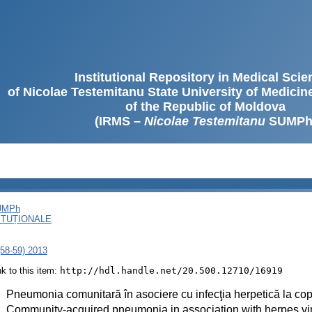
Institutional Repository in Medical Sci
of Nicolae Testemitanu State University of Medici
of the Republic of Moldova
(IRMS –
Nicolae Testemitanu
SUMPh
SUMPh
ITUȚIONALE
(58-59) 2013
ink to this item:
http://hdl.handle.net/20.500.12710/16919
:
Pneumonia comunitară în asociere cu infecţia herpetică la cop
:
Community-acquired pneumonia in association with herpes viru