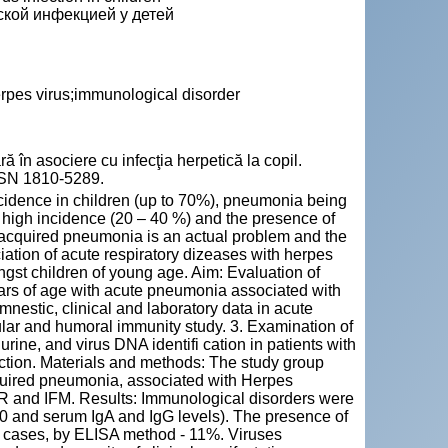
ской инфекцией у детей
rpes virus;immunological disorder
 asociere cu infecţia herpetică la copil.
ISSN 1810-5289.
cidence in children (up to 70%), pneumonia being
a high incidence (20 – 40 %) and the presence of
-acquired pneumonia is an actual problem and the
ation of acute respiratory dizeases with herpes
ngst children of young age. Aim: Evaluation of
years of age with acute pneumonia associated with
mnestic, clinical and laboratory data in acute
lular and humoral immunity study. 3. Examination of
rine, and virus DNA identifi cation in patients with
ection. Materials and methods: The study group
quired pneumonia, associated with Herpes
CR and IFM. Results: Immunological disorders were
0 and serum IgA and IgG levels). The presence of
 cases, by ELISA method - 11%. Viruses