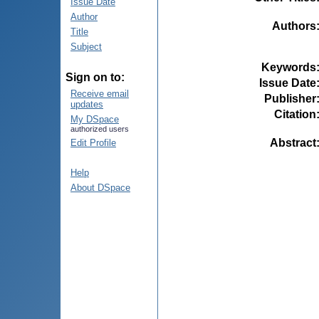
Issue Date
Author
Authors
Title
Subject
Keywords
Sign on to:
Issue Date
Receive email
Publisher
updates
Citation
My DSpace
authorized users
Abstract
Edit Profile
Help
About DSpace