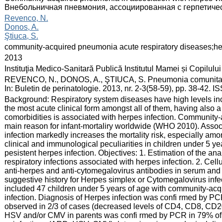
Внебольничная пневмония, ассоциированная с герпетиче
:
Revenco, N.
Donos, A.
Ştiuca, S.
:
community-acquired pneumonia acute respiratory diseases;he
:
2013
:
Instituţia Medico-Sanitară Publică Institutul Mamei și Copilului
:
REVENCO, N., DONOS, A., ŞTIUCA, S. Pneumonia comunitară în
In: Buletin de perinatologie. 2013, nr. 2-3(58-59), pp. 38-42. 
:
Background: Respiratory system diseases have high levels in
the most acute clinical form amongst all of them, having also 
comorbidities is associated with herpes infection. Community
main reason for infant-mortaliry worldwide (WHO 2010). Associ
infection markedly increases the mortality risk, especially amo
clinical and immunological peculiarities in children under 5 
pesistent herpes infection. Objectives: 1. Estimation of the ana
respiratory infections associated with herpes infection. 2. Cel
anti-herpes and anti-cytomegalovirus antibodies in serum and u
suggestive history for Herpes simplex or Cytomegalovirus inf
included 47 children under 5 years of age with community-ac
infection. Diagnosis of Herpes infection was confi rmed by P
observed in 2/3 of cases (decreased levels of CD4, CD8, CD2
HSV and/or CMV in parents was confi rmed by PCR in 79% of