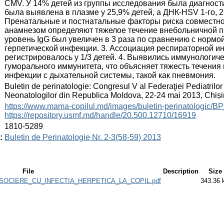
CMV. У 14% детей из группы исследования была диагнос
была выявлена в плазме у 25,9% детей, а ДНК-HSV 1-го, 2-
Пренатальные и постнатальные факторы риска совместн
анамнезом определяют тяжелое течение внебольничной пнев
уровень IgG был увеличен в 3 раза по сравнению с нормо
герпетической инфекции. 3. Ассоциация респираторной ин
регистрировалось у 1/3 детей. 4. Выявились иммунологичес
гуморального иммунитета, что объясняет тяжесть течения
инфекции с дыхательной системы, такой как пневмония.
:
Buletin de perinatologie: Congresul V al Federaţiei Pediatrilor 
Neonatologilor din Republica Moldova, 22-24 mai 2013, Chiș
:
https://www.mama-copilul.md/images/buletin-perinatologic/B
https://repository.usmf.md/handle/20.500.12710/16919
:
1810-5289
:
Buletin de Perinatologie Nr. 2-3(58-59) 2013
File
Description
Size
OCIERE_CU_INFECTIA_HERPETICA_LA_COPIL.pdf
343.36 