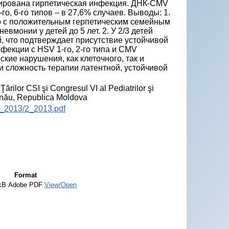
тирована гирпетическая инфекция. ДНК-CMV
го, 6-го типов – в 27,6% случаев. Выводы: 1.
о с положительным герпетическим семейным
монии у детей до 5 лет. 2. У 2/3 детей
й, что подтверждает присутствие устойчивой
фекции с HSV 1-го, 2-го типа и CMV
кие нарушения, как клеточного, так и
 и сложность терапии латентной, устойчивой
Ţărilor CSI şi Congresul VI al Pediatrilor şi
inău, Republica Moldova
P_2013/2_2013.pdf
Format
kB
Adobe PDF
View/Open