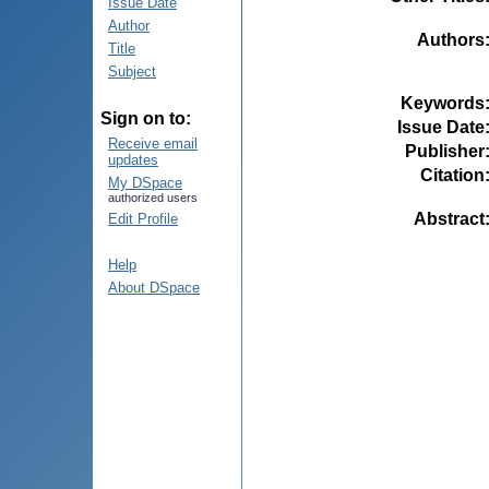
Issue Date
Author
Authors
Title
Subject
Keywords
Sign on to:
Issue Date
Receive email
Publisher
updates
Citation
My DSpace
authorized users
Abstract
Edit Profile
Help
About DSpace