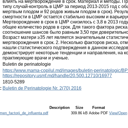
влиять на мертворождение в срок. Материал и методы. П
типу случай-контроль в ЦМР за период 2013-2015 год с о
мертвым плодом и 92 родов живым плодом в срок). Резул
смертности в ЦМР остается стабильно высоким и варьирует
Мертворождение в срок в ЦМР снизилось с 3,8 в 2013 году
общее количество родов в срок. Для такого фактора риска,
соотношение шансов было равным 3,50 при доверительном
Возраст матери ≥35 лет является значительным статисти
мертворождения в срок. 2. Несколько факторов риска, от
нашли статистического подтверждения в данном исследов
демонстрирует некоторые тенденции и направления, на 
практикующие врачи и ученые.
:
Buletin de perinatologie
:
https://www.mama-copilul.md/images/buletin-perinatologic/B
https://repository.usmf.md/handle/20.500.12710/16977
:
1810-5289
:
Buletin de Perinatologie Nr. 2(70) 2016
Description
Size
Format
rmen_factorii_de_influenta.pdf
309.86 kB
Adobe PDF
View/Open