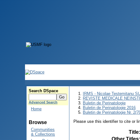
Search DSpace
IRMS - Nicolae Testemitanu 
REVISTE MEDICALE NEINST
Advanced Search
Buletin de Perinatologie
Buletin de Perinatologie 2016
Home
Buletin de Perinatologie Nr. 2(7
Please use this identifier to cite or l
Browse
Communities
Title
& Collections
Other Titles