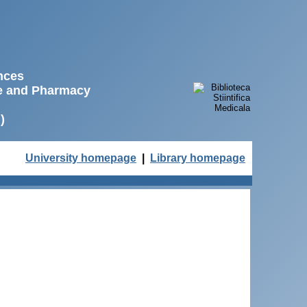
ences
ne and Pharmacy
)
University homepage
|
Library homepage