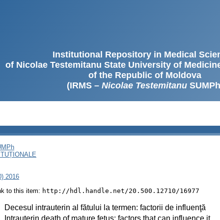
Institutional Repository in Medical Sci
of Nicolae Testemitanu State University of Medici
of the Republic of Moldova
(IRMS –
Nicolae Testemitanu
SUMPh
SUMPh
ITUȚIONALE
0) 2016
ink to this item:
http://hdl.handle.net/20.500.12710/16977
:
Decesul intrauterin al fătului la termen: factorii de influenţă
:
Intrauterin death of mature fetus: factors that can influence it