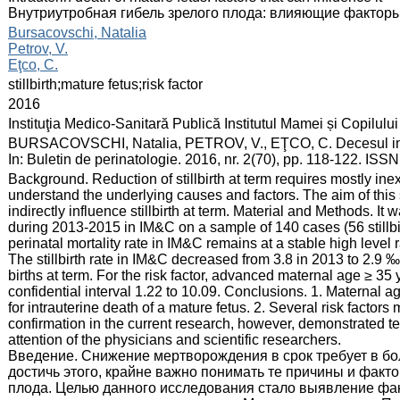
Внутриутробная гибель зрелого плода: влияющие фактор
:
Bursacovschi, Natalia
Petrov, V.
Eţco, C.
:
stillbirth;mature fetus;risk factor
:
2016
:
Instituţia Medico-Sanitară Publică Institutul Mamei și Copilului
:
BURSACOVSCHI, Natalia, PETROV, V., EŢCO, C. Decesul intraute
In: Buletin de perinatologie. 2016, nr. 2(70), pp. 118-122. IS
:
Background. Reduction of stillbirth at term requires mostly inexp
understand the underlying causes and factors. The aim of this st
indirectly influence stillbirth at term. Material and Methods. It
during 2013-2015 in IM&C on a sample of 140 cases (56 stillbirt
perinatal mortality rate in IM&C remains at a stable high leve
The stillbirth rate in IM&C decreased from 3.8 in 2013 to 2.9 
births at term. For the risk factor, advanced maternal age ≥ 35
confidential interval 1.22 to 10.09. Conclusions. 1. Maternal age 
for intrauterine death of a mature fetus. 2. Several risk factors 
confirmation in the current research, however, demonstrated t
attention of the physicians and scientific researchers.
Введение. Снижение мертворождения в срок требует в бо
достичь этого, крайне важно понимать те причины и фак
плода. Целью данного исследования стало выявление фак