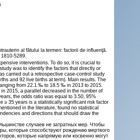
ы
rin al fătului la termen: factorii de influenţă.
SN 1810-5289.
ensive interventions. To do so, it is crucial to
udy was to identify the factors that directly or
 was carried out a retrospective case-control study
hs and 92 live births at term). Main results. The
l ranging from 22.1 ‰ to 18.5 ‰ in 2013 to 2015.
‰ in 2015, a parallel decreased in the number of
 years, the odds ratio was equal to 3.50, 95%
≥ 35 years is a statistically significant risk factor
mentioned in the literature, found no statistical
endencies and directions that should draw the
льшинстве случаев не затратных мер. Чтобы
торы, которые способствуют рождению мертвого
торов, которые напрямую или косвенно могут