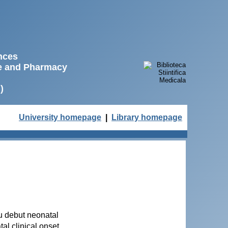
ences
ne and Pharmacy
)
University homepage
|
Library homepage
u debut neonatal
al clinical onset