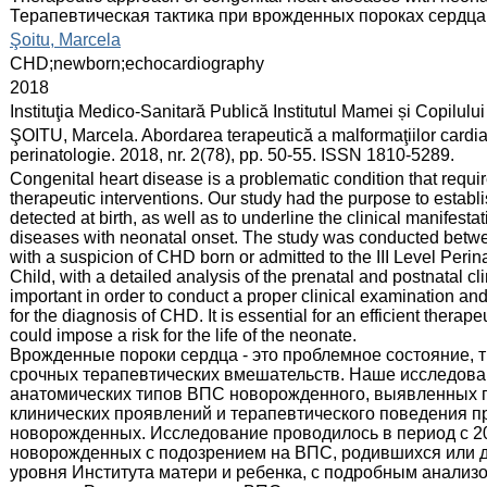
Терапевтическая тактика при врожденных пороках сердца
:
Şoitu, Marcela
:
CHD;newborn;echocardiography
:
2018
:
Instituţia Medico-Sanitară Publică Institutul Mamei și Copilului
:
ŞOITU, Marcela. Abordarea terapeutică a malformaţiilor cardia
perinatologie. 2018, nr. 2(78), pp. 50-55. ISSN 1810-5289.
:
Congenital heart disease is a problematic condition that requ
therapeutic interventions. Our study had the purpose to estab
detected at birth, as well as to underline the clinical manifest
diseases with neonatal onset. The study was conducted betwe
with a suspicion of CHD born or admitted to the III Level Perin
Child, with a detailed analysis of the prenatal and postnatal cli
important in order to conduct a proper clinical examination a
for the diagnosis of CHD. It is essential for an efficient therap
could impose a risk for the life of the neonate.
Врожденные пороки сердца - это проблемное состояние, 
срочных терапевтических вмешательств. Наше исследова
анатомических типов ВПС новорожденного, выявленных п
клинических проявлений и терапевтического поведения п
новорожденных. Исследование проводилось в период с 20
новорожденных с подозрением на ВПС, родившихся или 
уровня Института матери и ребенка, с подробным анализ