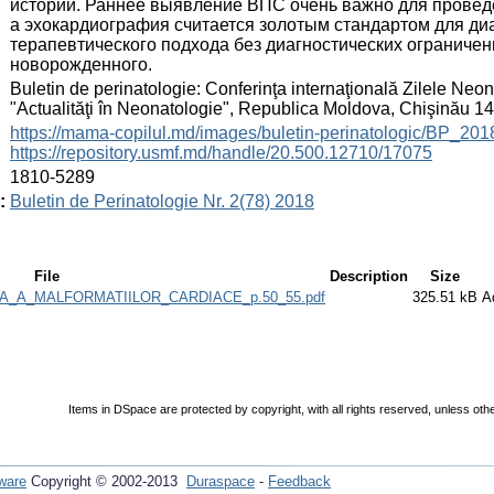
истории. Раннее выявление ВПС очень важно для провед
а эхокардиография считается золотым стандартом для ди
терапевтического подхода без диагностических ограничени
новорожденного.
:
Buletin de perinatologie: Conferinţa internaţională Zilele Neon
"Actualităţi în Neonatologie", Republica Moldova, Chişinău 1
:
https://mama-copilul.md/images/buletin-perinatologic/BP_201
https://repository.usmf.md/handle/20.500.12710/17075
:
1810-5289
:
Buletin de Perinatologie Nr. 2(78) 2018
File
Description
Size
_A_MALFORMATIILOR_CARDIACE_p.50_55.pdf
325.51 kB
A
Items in DSpace are protected by copyright, with all rights reserved, unless oth
ware
Copyright © 2002-2013
Duraspace
-
Feedback