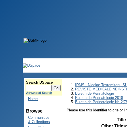
Search DSpace
IRMS - Nicolae Testemitanu 
REVISTE MEDICALE NEINST
Advanced Search
Buletin de Perinatologie
Buletin de Perinatologie 2018
Home
Buletin de Perinatologie Nr. 2(7
Please use this identifier to cite or l
Browse
Communities
Title
& Collections
Other Titles