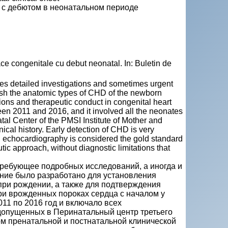
 с дебютом в неонатальном периоде
ce congenitale cu debut neonatal. In: Buletin de
ires detailed investigations and sometimes urgent
lish the anatomic types of CHD of the newborn
ations and therapeutic conduct in congenital heart
en 2011 and 2016, and it involved all the neonates
atal Center of the PMSI Institute of Mother and
nical history. Early detection of CHD is very
nd echocardiography is considered the gold standard
eutic approach, without diagnostic limitations that
требующее подробных исследований, а иногда и
ние было разработано для установления
ри рождении, а также для подтверждения
ри врожденных пороках сердца с началом у
11 по 2016 год и включало всех
допущенных в Перинатальный центр третьего
ом пренатальной и постнатальной клинической