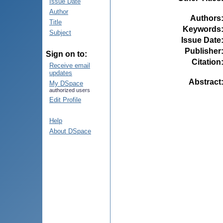
Issue Date
Author
Authors
Title
Keywords
Subject
Issue Date
Publisher
Sign on to:
Citation
Receive email
updates
Abstract
My DSpace
authorized users
Edit Profile
Help
About DSpace