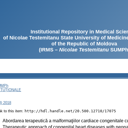
Institutional Repository in Medical Sci
of Nicolae Testemitanu State University of Medici
of the Republic of Moldova
(IRMS –
Nicolae Testemitanu
SUMPh
SUMPh
ITUȚIONALE
8) 2018
ink to this item:
http://hdl.handle.net/20.500.12710/17075
:
Abordarea terapeutică a malformaţiilor cardiace congenitale c
:
Therapeutic approach of congenital heart diseases with neonat